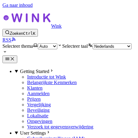
Ga naar inhoud
Wink
Zoeken
Ctrl
K
RSS
Selecteer thema
Selecteer taal
Getting Started
Introductie tot Wink
Belangrijkste Kenmerken
Klanten
Aanmelden
Prijzen
Vergelijking
Beveiliging
Lokalisatie
Omgevingen
Verzoek tot gegevensverwijdering
User Settings