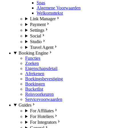
Spas
Algemene Voorwaarden
Welkomsttekst
Link Manager
Payment
Settings
Social
Studio
Travel Agent
Booking Engine
Functies
Zoeken
Eigenschapsdetail
Afrekenen
Boekingsbevestiging
Boekingen
Bucketlist
Reisvoorkeuren
Servicevoorwaarden
Guides
For Affiliates
For Hoteliers
For Integrators
General