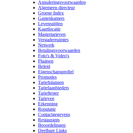
Annuleringsvoorwaarden
Algemeen directeur
Groene Index
Gastenkamers
Levensstijlen
Kaartlocatie
Mastertarieven
Vergaderruimtes
Netwerk
Betalingsvoorwaarden
Foto's & Video's
Plaatsen
Beleid
Eigenschapsprofiel
Promoties
Tariefplannen
Tariefaanbieders
Tarieftester
Tarieven
Erkenning
Reputatie
Contactgegevens
Restaurants
Beoordelingen
Deelbare Links