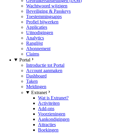
Gebruikersinstellingen (IAM)
Wachtwoord wijzigen
Beveiliging & Passkeys
Toestemmingsapps
Profiel bijwerken
Applicaties
Uitnodigingen
Analytics
Ranglijst
Abonnement
Claims
Portal
Introductie tot Portal
Account aanmaken
Dashboard
Taken
Meldingen
Extranet
Wat is Extranet?
Activiteiten
Add-ons
Voorzieningen
Aankondigingen
Attracties
Boekingen