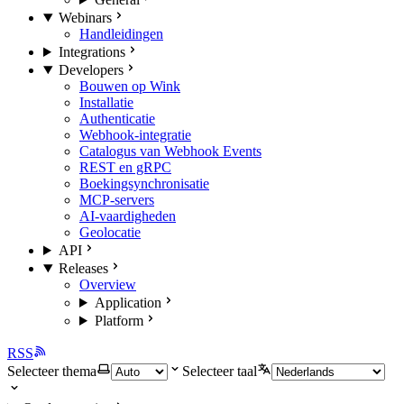
Webinars
Handleidingen
Integrations
Developers
Bouwen op Wink
Installatie
Authenticatie
Webhook-integratie
Catalogus van Webhook Events
REST en gRPC
Boekingsynchronisatie
MCP-servers
AI-vaardigheden
Geolocatie
API
Releases
Overview
Application
Platform
RSS
Selecteer thema
Selecteer taal