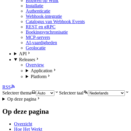
Bouwen op Wink
Installatie
Authenticatie
Webhook-integratie
Catalogus van Webhook Events
REST en gRPC
Boekingsynchronisatie
MCP-servers
AI-vaardigheden
Geolocatie
API
Releases
Overview
Application
Platform
RSS
Selecteer thema
Selecteer taal
Op deze pagina
Op deze pagina
Overzicht
Hoe Het Werkt