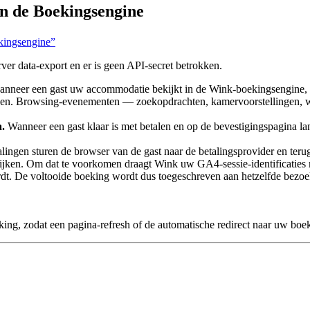
 de Boekingsengine
kingsengine”
ver data-export en er is geen API-secret betrokken.
nneer een gast uw accommodatie bekijkt in de Wink-boekingsengine, 
lezen. Browsing-evenementen — zoekopdrachten, kamervoorstellingen,
.
Wanneer een gast klaar is met betalen en op de bevestigingspagina la
lingen sturen de browser van de gast naar de betalingsprovider en ter
 lijken. Om dat te voorkomen draagt Wink uw GA4-sessie-identificatie
t. De voltooide boeking wordt dus toegeschreven aan hetzelfde bezoek
ing, zodat een pagina-refresh of de automatische redirect naar uw boe