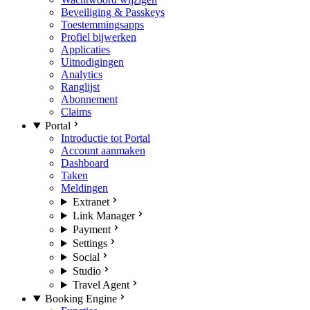
Beveiliging & Passkeys
Toestemmingsapps
Profiel bijwerken
Applicaties
Uitnodigingen
Analytics
Ranglijst
Abonnement
Claims
Portal
Introductie tot Portal
Account aanmaken
Dashboard
Taken
Meldingen
Extranet
Link Manager
Payment
Settings
Social
Studio
Travel Agent
Booking Engine