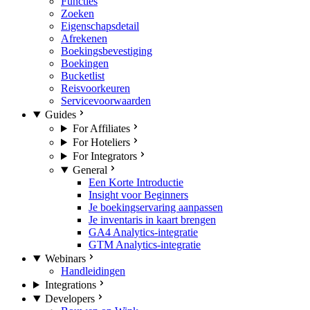
Functies
Zoeken
Eigenschapsdetail
Afrekenen
Boekingsbevestiging
Boekingen
Bucketlist
Reisvoorkeuren
Servicevoorwaarden
Guides
For Affiliates
For Hoteliers
For Integrators
General
Een Korte Introductie
Insight voor Beginners
Je boekingservaring aanpassen
Je inventaris in kaart brengen
GA4 Analytics-integratie
GTM Analytics-integratie
Webinars
Handleidingen
Integrations
Developers