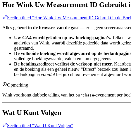
Hoe Wink Uw Measurement ID Gebruikt in
Section titled “Hoe Wink Uw Measurement ID Gebruikt in de Boe
Alles gebeurt
in de browser van de gast
— er is geen server-naar-ser
Uw GA4 wordt geladen op uw boekingspagina’s.
Telkens wa
analytics van Wink, waarbij dezelfde gedeelde data wordt ge
gestreamd.
De voltooide boeking wordt afgevuurd op de bedankpagina
volledige boekingswaarde, valuta en kamergegevens.
De betalingsredirect verliest de verkoop niet meer.
Kaartbeta
en de boeking als een geheel nieuw “Direct” bezoek zou laten
bedankpagina
voordat
het
-evenement afgevuurd word
purchase
Opmerking
Wink voorkomt dubbele telling van het
-evenement per boek
purchase
Wat U Kunt Volgen
Section titled “Wat U Kunt Volgen”