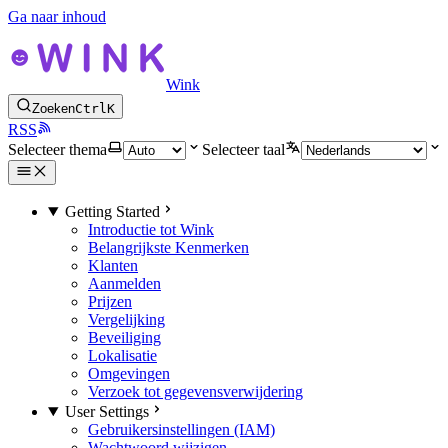
Ga naar inhoud
Wink
Zoeken
Ctrl
K
RSS
Selecteer thema
Selecteer taal
Getting Started
Introductie tot Wink
Belangrijkste Kenmerken
Klanten
Aanmelden
Prijzen
Vergelijking
Beveiliging
Lokalisatie
Omgevingen
Verzoek tot gegevensverwijdering
User Settings
Gebruikersinstellingen (IAM)
Wachtwoord wijzigen