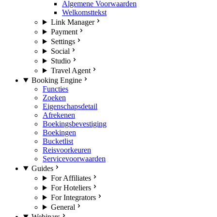
Algemene Voorwaarden
Welkomsttekst
Link Manager
Payment
Settings
Social
Studio
Travel Agent
Booking Engine
Functies
Zoeken
Eigenschapsdetail
Afrekenen
Boekingsbevestiging
Boekingen
Bucketlist
Reisvoorkeuren
Servicevoorwaarden
Guides
For Affiliates
For Hoteliers
For Integrators
General
Webinars