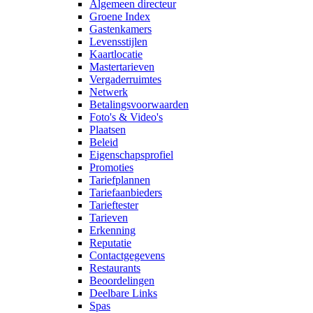
Algemeen directeur
Groene Index
Gastenkamers
Levensstijlen
Kaartlocatie
Mastertarieven
Vergaderruimtes
Netwerk
Betalingsvoorwaarden
Foto's & Video's
Plaatsen
Beleid
Eigenschapsprofiel
Promoties
Tariefplannen
Tariefaanbieders
Tarieftester
Tarieven
Erkenning
Reputatie
Contactgegevens
Restaurants
Beoordelingen
Deelbare Links
Spas