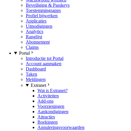
Beveiliging & Passkeys
Toestemmingsapps
Profiel bijwerken
Applicaties
Uitnodigingen
Analytics
Ranglijst
Abonnement
Claims
Portal
Introductie tot Portal
Account aanmaken
Dashboard
Taken
Meldingen
Extranet
Wat is Extranet?
Activiteiten
Add-ons
Voorzieningen
Aankondigingen
Attracties
Boekingen
Annuleringsvoorwaarden