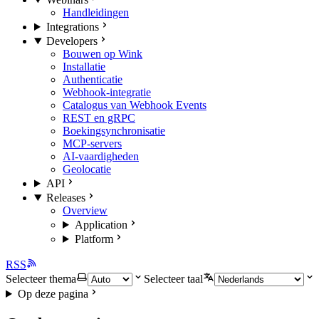
Handleidingen
Integrations
Developers
Bouwen op Wink
Installatie
Authenticatie
Webhook-integratie
Catalogus van Webhook Events
REST en gRPC
Boekingsynchronisatie
MCP-servers
AI-vaardigheden
Geolocatie
API
Releases
Overview
Application
Platform
RSS
Selecteer thema
Selecteer taal
Op deze pagina