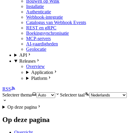
Bouwen op Wink
Installatie
Authenticatie
Webhook-integratie
Catalogus van Webhook Events
REST en gRPC
Boekingsynchronisatie
MCP-servers
AI-vaardigheden
Geolocatie
API
Releases
Overview
Application
Platform
RSS
Selecteer thema
Selecteer taal
Op deze pagina
Op deze pagina
Overzicht