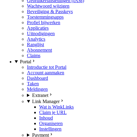
Gebruikersinstellingen (IAM)
Wachtwoord wijzigen
Beveiliging & Passkeys
Toestemmingsapps
Profiel bijwerken
Applicaties
Uitnodigingen
Analytics
Ranglijst
Abonnement
Claims
Portal
Introductie tot Portal
Account aanmaken
Dashboard
Taken
Meldingen
Extranet
Link Manager
Wat is WinkLinks
Claim je URL
Inhoud
Organiseren
Instellingen
Payment