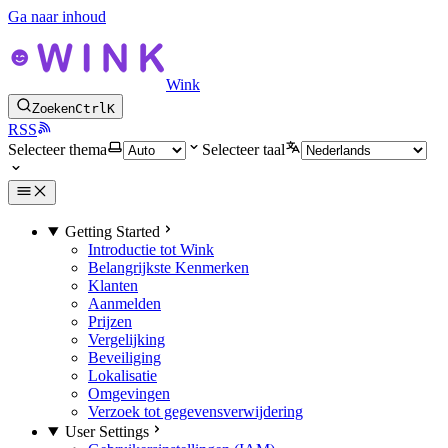
Ga naar inhoud
Wink
Zoeken
Ctrl
K
RSS
Selecteer thema
Selecteer taal
Getting Started
Introductie tot Wink
Belangrijkste Kenmerken
Klanten
Aanmelden
Prijzen
Vergelijking
Beveiliging
Lokalisatie
Omgevingen
Verzoek tot gegevensverwijdering
User Settings