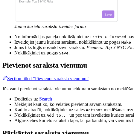
Jauna kuriēta saraksta izveides forma
No informācijas paneļa noklikšķiniet uz
navi
Lists > Curated
Izveidojiet jaunu kuriētu sarakstu, noklikšķinot uz pogas
Make 
Jums tiks lūgts nosaukt savu sarakstu.
Piemērs: Top 3 NYC Pic
Noklikšķiniet uz pogas
.
Save
Pievienot saraksta vienumu
Section titled “Pievienot saraksta vienumu”
Jūs varat pievienot saraksta vienumu jebkuram sarakstam no meklēšan
Dodieties uz
Search
Meklējiet kaut ko, ko vēlaties pievienot savam sarakstam.
Kad to atradāt, noklikšķiniet uz saites
meklēšanas rezult
Actions
Noklikšķiniet uz
un pēc tam izvēlieties kuriēto sara
Add to...
Atgriezieties kuriēto sarakstu lapā, lai pārbaudītu, vai vienums 
Pārkārtot saraksta vienumu