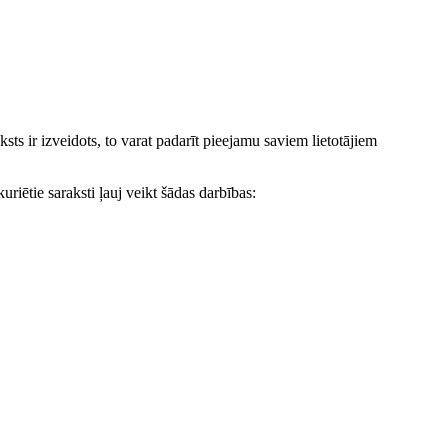
ksts ir izveidots, to varat padarīt pieejamu saviem lietotājiem
uriētie saraksti ļauj veikt šādas darbības: