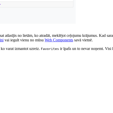
esat atlasījis no lietām, ko atradāt, meklējot ceļojumu krājumus. Kad sara
ni
vai iegult vienu no mūsu
Web Components
savā vietnē.
 ko varat izmantot uzreiz.
ir īpašs un to nevar noņemt. Visi k
Favorites