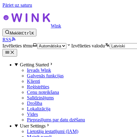
Pāriet uz saturu
Wink
Meklēt
Ctrl
K
RSS
Izvēlieties tēmu
Izvēlieties valodu
Getting Started
Ievads Wink
Galvenās funkcijas
Klienti
Reģistrēties
Cenu noteikšana
Salīdzinājums
Drošība
Lokalizācija
Vides
Pieprasījums par datu dzēšanu
User Settings
Lietotāja iestatījumi (IAM)
Mainīt paroli