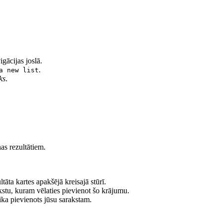
gācijas joslā.
.
a new list
ks
.
as rezultātiem.
āta kartes apakšējā kreisajā stūrī.
kstu, kuram vēlaties pievienot šo krājumu.
tika pievienots jūsu sarakstam.