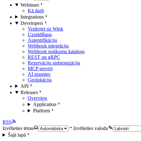
Webinars
Kā darīt
Integrations
Developers
Veidojiet uz Wink
Uzstādīšana
Autentifikācija
Webhook integrācija
Webhook notikumu katalogs
REST un gRPC
Rezervāciju sinhronizācija
MCP serveri
AI prasmes
Ģeolokācija
API
Releases
Overview
Application
Platform
RSS
Izvēlieties tēmu
Izvēlieties valodu
Šajā lapā