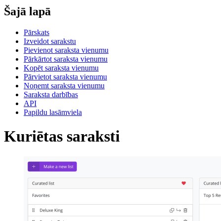
Šajā lapā
Pārskats
Izveidot sarakstu
Pievienot saraksta vienumu
Pārkārtot saraksta vienumu
Kopēt saraksta vienumu
Pārvietot saraksta vienumu
Noņemt saraksta vienumu
Saraksta darbības
API
Papildu lasāmviela
Kuriētas saraksti