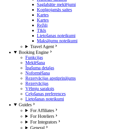
Saglabātie meklējumi
Kopīgojamās saites
Kartes
Kartes
Režģi
Tīkls
Lietošanas noteikumi
Maksājumu noteikumi
Travel Agent
Booking Engine
Funkcijas
Meklēšana
Īpašuma detaļas
Noformēšana
Rezervācijas apstiprinājums
Rezervācijas
Vēlmju saraksts
Ceļošanas preferences
Lietošanas noteikumi
Guides
For Affiliates
For Hoteliers
For Integrators
General