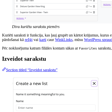
Divu kuriētu sarakstu piemērs
Kuriēti saraksti ir funkcija, kas ļauj grupēt un kārtot krājumus, kurus 
pārdošanai kā
režģi
vai
karti
caur
WinkLinks
, mūsu
WordPress spraud
Pēc noklusējuma katram filiāles kontam sākas ar
sarakstu,
Favorites
Izveidot sarakstu
Section titled “Izveidot sarakstu”