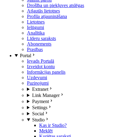
Drošība un piekļuves atslēgas
Atļautās lietotnes
Profila atjaunināšana
Lietotnes
Ielūgumi
Analītika
Līderu saraksts
Abonements
Prasības
Portal
Ievads Portalā
Izveidot kontu
Informācijas panelis
Uzdevumi
Paziņojumi
Extranet
Link Manager
Payment
Settings
Social
Studio
Kas ir Studio?
Meklēt
Kuriētas saraksti