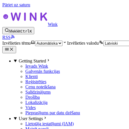
Pāriet uz saturu
Wink
Meklēt
Ctrl
K
RSS
Izvēlieties tēmu
Izvēlieties valodu
Getting Started
Ievads Wink
Galvenās funkcijas
Klienti
Reģistrēties
Cenu noteikšana
Salīdzinājums
Drošība
Lokalizācija
Vides
Pieprasījums par datu dzēšanu
User Settings
Lietotāja iestatījumi (IAM)
Mainīt paroli