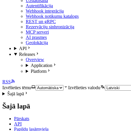
Uzstādīšana
Autentifikācija
Webhook integrācija
Webhook notikumu katalogs
REST un gRPC
Rezervāciju sinhronizācija
MCP serveri
AI prasmes
Ģeolokācija
API
Releases
Overview
Application
Platform
RSS
Izvēlieties tēmu
Izvēlieties valodu
Šajā lapā
Šajā lapā
Pārskats
API
Papildu lasāmviela