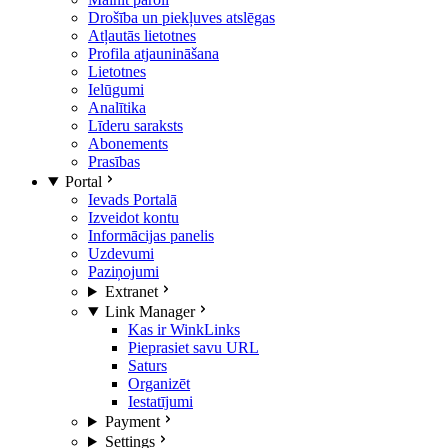
Drošība un piekļuves atslēgas
Atļautās lietotnes
Profila atjaunināšana
Lietotnes
Ielūgumi
Analītika
Līderu saraksts
Abonements
Prasības
Portal
Ievads Portalā
Izveidot kontu
Informācijas panelis
Uzdevumi
Paziņojumi
Extranet
Link Manager
Kas ir WinkLinks
Pieprasiet savu URL
Saturs
Organizēt
Iestatījumi
Payment
Settings