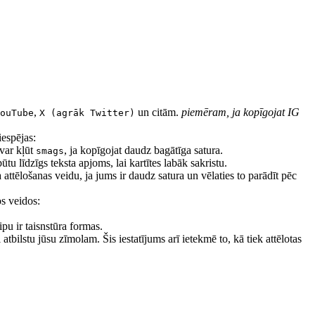
,
un citām.
piemēram, ja kopīgojat IG
ouTube
X (agrāk Twitter)
iespējas:
 var kļūt
, ja kopīgojat daudz bagātīga satura.
smags
u līdzīgs teksta apjoms, lai kartītes labāk sakristu.
attēlošanas veidu, ja jums ir daudz satura un vēlaties to parādīt pēc
os veidos:
pu ir taisnstūra formas.
atbilstu jūsu zīmolam. Šis iestatījums arī ietekmē to, kā tiek attēlotas