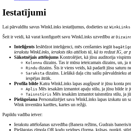
Iestatījumi
Lai pārvaldītu savus WinkLinks iestatījumus, dodieties uz
WinkLinks
Šeit ir veidi, kā varat konfigurēt savu WinkLinks uzvedību ar
Dizain
Inteliģents
Ieslēdzot inteliģenci, mēs cenšamies iegūt
bagātīg
ierakstu WinkLinks, ieraksts tiks attēlots tā, kā to redzat IG, a
Sākotnējais attēlojums
Kontrolējiet, kā jūsu auditorija vispirms
dizains. Tas ir mūsu ieteicamais dizains, un, ja n
Kolonnu
dizains. Šis ir viens veids, kā padarīt jūsu saturu
Rindu
dizains. Lielākā daļa citu saišu pārvaldnieku at
Saraksta
iespējas ātrāk.
Profila bilde
Katra WinkLinks lapas augšpusē ir jūsu konta profil
Mēs iesakām izmantot apaļu stilu, ja jūsu bilde ir j
Aplis
Mēs iesakām izmantot taisnstūra stilu, ja j
Taisnstūris
Pielāgošana
Personalizējiet sava WinkLinks lapas izskatu un sajūt
Wink inventāra kartītes, kartes un režģi.
Papildu vadība ietver:
Ierakstu attēlošanas uzvedība (Banera režīms, Gudrais baneris/
Pielāgotas zīmola QR kodu veidnes (forma, krāsas, punkti, stūri