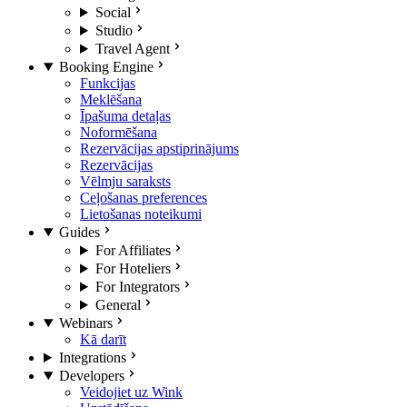
Social
Studio
Travel Agent
Booking Engine
Funkcijas
Meklēšana
Īpašuma detaļas
Noformēšana
Rezervācijas apstiprinājums
Rezervācijas
Vēlmju saraksts
Ceļošanas preferences
Lietošanas noteikumi
Guides
For Affiliates
For Hoteliers
For Integrators
General
Webinars
Kā darīt
Integrations
Developers
Veidojiet uz Wink