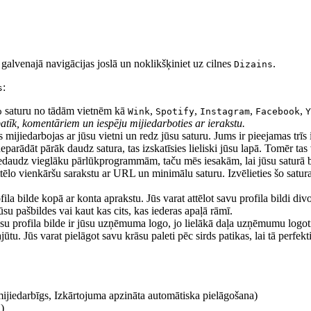
galvenajā navigācijas joslā un noklikšķiniet uz cilnes
.
Dizains
:
s
saturu no tādām vietnēm kā
,
,
,
,
o
Wink
Spotify
Instagram
Facebook
Y
r patīk, komentāriem un iespēju mijiedarboties ar ierakstu.
 mijiedarbojas ar jūsu vietni un redz jūsu saturu. Jums ir pieejamas trīs 
eparādāt pārāk daudz satura, tas izskatīsies lieliski jūsu lapā. Tomēr tas
 nedaudz vieglāku pārlūkprogrammām, taču mēs iesakām, lai jūsu saturā būt
tēlo vienkāršu sarakstu ar URL un minimālu saturu. Izvēlieties šo satura 
a bilde kopā ar konta aprakstu. Jūs varat attēlot savu profila bildi div
ūsu pašbildes vai kaut kas cits, kas iederas apaļā rāmī.
ūsu profila bilde ir jūsu uzņēmuma logo, jo lielākā daļa uzņēmumu logoti
u. Jūs varat pielāgot savu krāsu paleti pēc sirds patikas, lai tā perfekti 
mijiedarbīgs, Izkārtojuma apzināta automātiska pielāgošana)
)