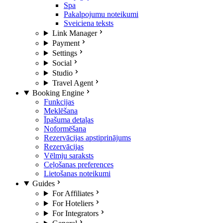
Spa
Pakalpojumu noteikumi
Sveiciena teksts
Link Manager
Payment
Settings
Social
Studio
Travel Agent
Booking Engine
Funkcijas
Meklēšana
Īpašuma detaļas
Noformēšana
Rezervācijas apstiprinājums
Rezervācijas
Vēlmju saraksts
Ceļošanas preferences
Lietošanas noteikumi
Guides
For Affiliates
For Hoteliers
For Integrators