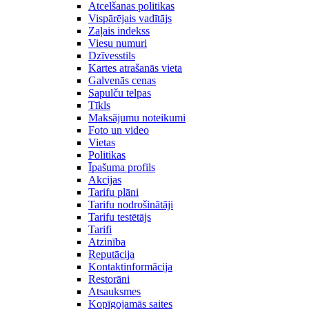
Atcelšanas politikas
Vispārējais vadītājs
Zaļais indekss
Viesu numuri
Dzīvesstils
Kartes atrašanās vieta
Galvenās cenas
Sapulču telpas
Tīkls
Maksājumu noteikumi
Foto un video
Vietas
Politikas
Īpašuma profils
Akcijas
Tarifu plāni
Tarifu nodrošinātāji
Tarifu testētājs
Tarifi
Atzinība
Reputācija
Kontaktinformācija
Restorāni
Atsauksmes
Kopīgojamās saites