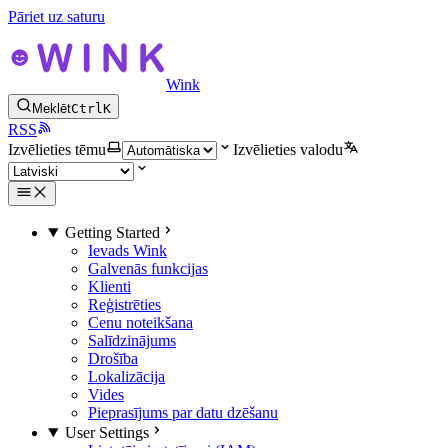
Pāriet uz saturu
Wink
Meklēt
Ctrl
K
RSS
Izvēlieties tēmu
Izvēlieties valodu
Getting Started
Ievads Wink
Galvenās funkcijas
Klienti
Reģistrēties
Cenu noteikšana
Salīdzinājums
Drošība
Lokalizācija
Vides
Pieprasījums par datu dzēšanu
User Settings