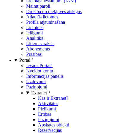
Lietotāja iestatījumi (IAM)
Mainīt paroli
Drošība un piekļuves atslēgas
Atļautās lietotnes
Profila atjaunināšana
Lietotnes
Ielūgumi
Analītika
Līderu saraksts
Abonements
Prasības
Portal
Ievads Portalā
Izveidot kontu
Informācijas panelis
Uzdevumi
Paziņojumi
Extranet
Kas ir Extranet?
Aktivitātes
Pielikumi
Ērtības
Paziņojumi
Apskates objekti
Rezervācijas