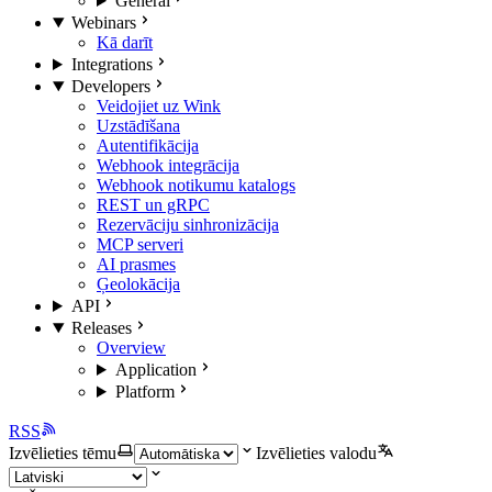
General
Webinars
Kā darīt
Integrations
Developers
Veidojiet uz Wink
Uzstādīšana
Autentifikācija
Webhook integrācija
Webhook notikumu katalogs
REST un gRPC
Rezervāciju sinhronizācija
MCP serveri
AI prasmes
Ģeolokācija
API
Releases
Overview
Application
Platform
RSS
Izvēlieties tēmu
Izvēlieties valodu