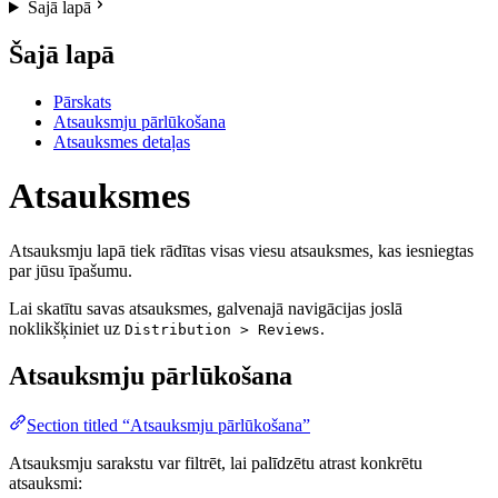
Šajā lapā
Šajā lapā
Pārskats
Atsauksmju pārlūkošana
Atsauksmes detaļas
Atsauksmes
Atsauksmju lapā tiek rādītas visas viesu atsauksmes, kas iesniegtas
par jūsu īpašumu.
Lai skatītu savas atsauksmes, galvenajā navigācijas joslā
noklikšķiniet uz
.
Distribution > Reviews
Atsauksmju pārlūkošana
Section titled “Atsauksmju pārlūkošana”
Atsauksmju sarakstu var filtrēt, lai palīdzētu atrast konkrētu
atsauksmi: