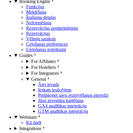
Booking Engine
Funkcijas
Meklēšana
Īpašuma detaļas
Noformēšana
Rezervācijas apstiprinājums
Rezervācijas
Vēlmju saraksts
Ceļošanas preferences
Lietošanas noteikumi
Guides
For Affiliates
For Hoteliers
For Integrators
General
Ātrs ievads
Ieskats iesācējiem
Pielāgojiet savu rezervēšanas pieredzi
Jūsu inventāra kartēšana
GA4 analītikas integrācija
GTM analītikas integrācija
Webinars
Kā darīt
Integrations