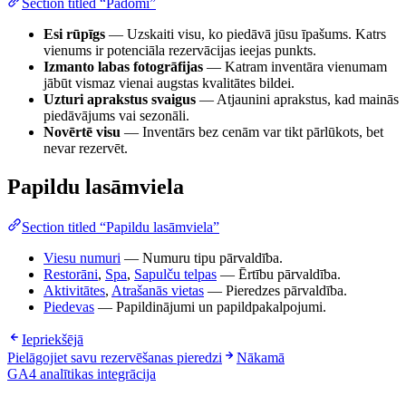
Section titled “Padomi”
Esi rūpīgs
— Uzskaiti visu, ko piedāvā jūsu īpašums. Katrs
vienums ir potenciāla rezervācijas ieejas punkts.
Izmanto labas fotogrāfijas
— Katram inventāra vienumam
jābūt vismaz vienai augstas kvalitātes bildei.
Uzturi aprakstus svaigus
— Atjaunini aprakstus, kad mainās
piedāvājums vai sezonāli.
Novērtē visu
— Inventārs bez cenām var tikt pārlūkots, bet
nevar rezervēt.
Papildu lasāmviela
Section titled “Papildu lasāmviela”
Viesu numuri
— Numuru tipu pārvaldība.
Restorāni
,
Spa
,
Sapulču telpas
— Ērtību pārvaldība.
Aktivitātes
,
Atrašanās vietas
— Pieredzes pārvaldība.
Piedevas
— Papildinājumi un papildpakalpojumi.
Iepriekšējā
Pielāgojiet savu rezervēšanas pieredzi
Nākamā
GA4 analītikas integrācija