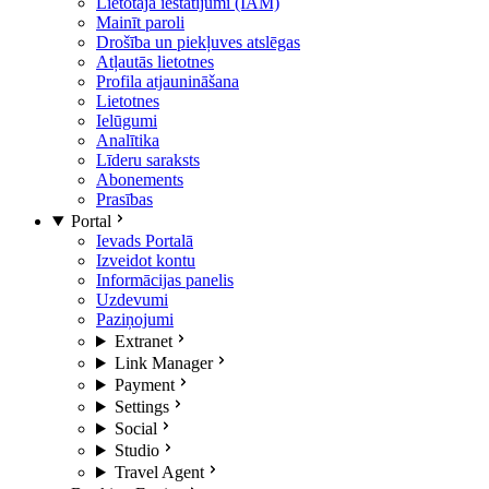
Lietotāja iestatījumi (IAM)
Mainīt paroli
Drošība un piekļuves atslēgas
Atļautās lietotnes
Profila atjaunināšana
Lietotnes
Ielūgumi
Analītika
Līderu saraksts
Abonements
Prasības
Portal
Ievads Portalā
Izveidot kontu
Informācijas panelis
Uzdevumi
Paziņojumi
Extranet
Link Manager
Payment
Settings
Social
Studio
Travel Agent