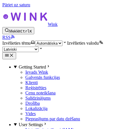
Pāriet uz saturu
Wink
Meklēt
Ctrl
K
RSS
Izvēlieties tēmu
Izvēlieties valodu
Getting Started
Ievads Wink
Galvenās funkcijas
Klienti
Reģistrēties
Cenu noteikšana
Salīdzinājums
Drošība
Lokalizācija
Vides
Pieprasījums par datu dzēšanu
User Settings