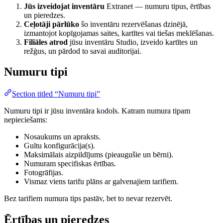
Jūs izveidojat inventāru
Extranet — numuru tipus, ērtības
un pieredzes.
Ceļotāji pārlūko
šo inventāru rezervēšanas dzinējā,
izmantojot kopīgojamas saites, kartītes vai tiešas meklēšanas.
Filiāles atrod
jūsu inventāru Studio, izveido kartītes un
režģus, un pārdod to savai auditorijai.
Numuru tipi
Section titled “Numuru tipi”
Numuru tipi ir jūsu inventāra kodols. Katram numura tipam
nepieciešams:
Nosaukums un apraksts.
Gultu konfigurācija(s).
Maksimālais aizpildījums (pieaugušie un bērni).
Numuram specifiskas ērtības.
Fotogrāfijas.
Vismaz viens tarifu plāns ar galvenajiem tarifiem.
Bez tarifiem numura tips pastāv, bet to nevar rezervēt.
Ērtības un pieredzes