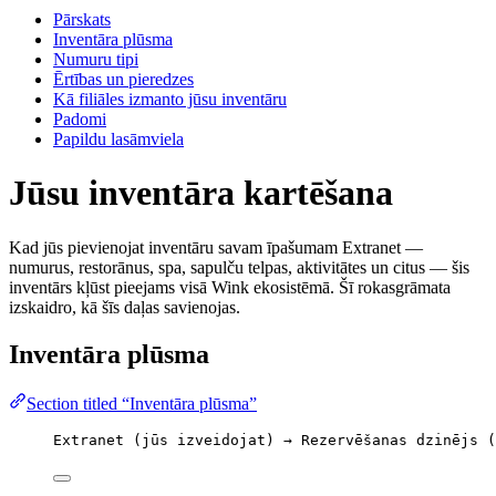
Pārskats
Inventāra plūsma
Numuru tipi
Ērtības un pieredzes
Kā filiāles izmanto jūsu inventāru
Padomi
Papildu lasāmviela
Jūsu inventāra kartēšana
Kad jūs pievienojat inventāru savam īpašumam Extranet —
numurus, restorānus, spa, sapulču telpas, aktivitātes un citus — šis
inventārs kļūst pieejams visā Wink ekosistēmā. Šī rokasgrāmata
izskaidro, kā šīs daļas savienojas.
Inventāra plūsma
Section titled “Inventāra plūsma”
Extranet (jūs izveidojat) → Rezervēšanas dzinējs (