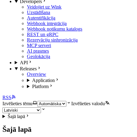
Developers
Veidojiet uz Wink
Uzstādīšana
Autentifikācija
Webhook integrācija
Webhook notikumu katalogs
REST un gRPC
Rezervāciju sinhronizācija
MCP serveri
AI prasmes
Ģeolokācija
API
Releases
Overview
Application
Platform
RSS
Izvēlieties tēmu
Izvēlieties valodu
Šajā lapā
Šajā lapā