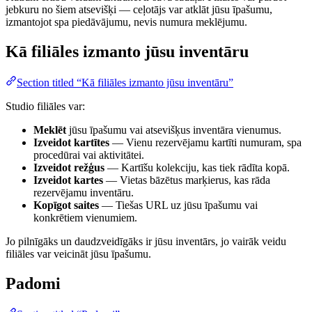
jebkuru no šiem atsevišķi — ceļotājs var atklāt jūsu īpašumu,
izmantojot spa piedāvājumu, nevis numura meklējumu.
Kā filiāles izmanto jūsu inventāru
Section titled “Kā filiāles izmanto jūsu inventāru”
Studio filiāles var:
Meklēt
jūsu īpašumu vai atsevišķus inventāra vienumus.
Izveidot kartītes
— Vienu rezervējamu kartīti numuram, spa
procedūrai vai aktivitātei.
Izveidot režģus
— Kartīšu kolekciju, kas tiek rādīta kopā.
Izveidot kartes
— Vietas bāzētus marķierus, kas rāda
rezervējamu inventāru.
Kopīgot saites
— Tiešas URL uz jūsu īpašumu vai
konkrētiem vienumiem.
Jo pilnīgāks un daudzveidīgāks ir jūsu inventārs, jo vairāk veidu
filiāles var veicināt jūsu īpašumu.
Padomi