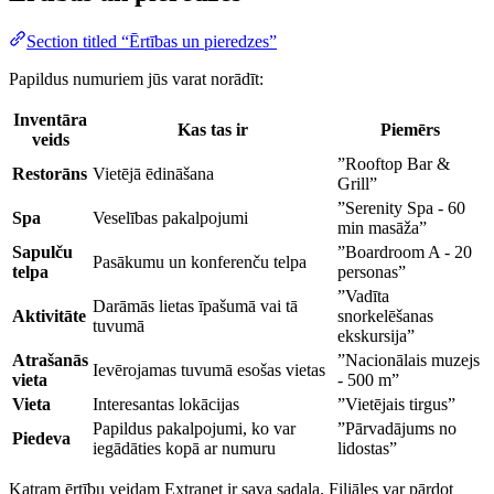
Section titled “Ērtības un pieredzes”
Papildus numuriem jūs varat norādīt:
Inventāra
Kas tas ir
Piemērs
veids
”Rooftop Bar &
Restorāns
Vietējā ēdināšana
Grill”
”Serenity Spa - 60
Spa
Veselības pakalpojumi
min masāža”
Sapulču
”Boardroom A - 20
Pasākumu un konferenču telpa
telpa
personas”
”Vadīta
Darāmās lietas īpašumā vai tā
Aktivitāte
snorkelēšanas
tuvumā
ekskursija”
Atrašanās
”Nacionālais muzejs
Ievērojamas tuvumā esošas vietas
vieta
- 500 m”
Vieta
Interesantas lokācijas
”Vietējais tirgus”
Papildus pakalpojumi, ko var
”Pārvadājums no
Piedeva
iegādāties kopā ar numuru
lidostas”
Katram ērtību veidam Extranet ir sava sadaļa. Filiāles var pārdot