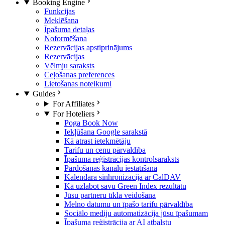
Booking Engine
Funkcijas
Meklēšana
Īpašuma detaļas
Noformēšana
Rezervācijas apstiprinājums
Rezervācijas
Vēlmju saraksts
Ceļošanas preferences
Lietošanas noteikumi
Guides
For Affiliates
For Hoteliers
Poga Book Now
Iekļūšana Google sarakstā
Kā atrast ietekmētāju
Tarifu un cenu pārvaldība
Īpašuma reģistrācijas kontrolsaraksts
Pārdošanas kanālu iestatīšana
Kalendāra sinhronizācija ar CalDAV
Kā uzlabot savu Green Index rezultātu
Jūsu partneru tīkla veidošana
Melno datumu un īpašo tarifu pārvaldība
Sociālo mediju automatizācija jūsu īpašumam
Īpašuma reģistrācija ar AI atbalstu