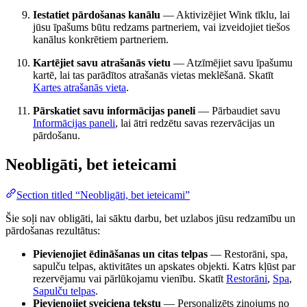
Iestatiet pārdošanas kanālu
— Aktivizējiet Wink tīklu, lai
jūsu īpašums būtu redzams partneriem, vai izveidojiet tiešos
kanālus konkrētiem partneriem.
Kartējiet savu atrašanās vietu
— Atzīmējiet savu īpašumu
kartē, lai tas parādītos atrašanās vietas meklēšanā. Skatīt
Kartes atrašanās vieta
.
Pārskatiet savu informācijas paneli
— Pārbaudiet savu
Informācijas paneli
, lai ātri redzētu savas rezervācijas un
pārdošanu.
Neobligāti, bet ieteicami
Section titled “Neobligāti, bet ieteicami”
Šie soļi nav obligāti, lai sāktu darbu, bet uzlabos jūsu redzamību un
pārdošanas rezultātus:
Pievienojiet ēdināšanas un citas telpas
— Restorāni, spa,
sapulču telpas, aktivitātes un apskates objekti. Katrs kļūst par
rezervējamu vai pārlūkojamu vienību. Skatīt
Restorāni
,
Spa
,
Sapulču telpas
.
Pievienojiet sveiciena tekstu
— Personalizēts ziņojums no