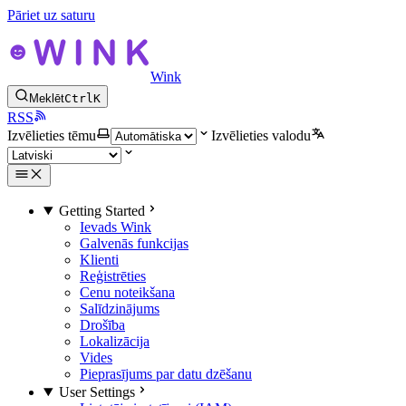
Pāriet uz saturu
Wink
Meklēt
Ctrl
K
RSS
Izvēlieties tēmu
Izvēlieties valodu
Getting Started
Ievads Wink
Galvenās funkcijas
Klienti
Reģistrēties
Cenu noteikšana
Salīdzinājums
Drošība
Lokalizācija
Vides
Pieprasījums par datu dzēšanu
User Settings