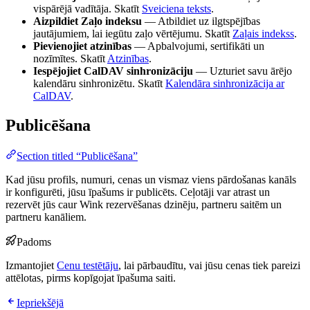
vispārējā vadītāja. Skatīt
Sveiciena teksts
.
Aizpildiet Zaļo indeksu
— Atbildiet uz ilgtspējības
jautājumiem, lai iegūtu zaļo vērtējumu. Skatīt
Zaļais indekss
.
Pievienojiet atzinības
— Apbalvojumi, sertifikāti un
nozīmītes. Skatīt
Atzinības
.
Iespējojiet CalDAV sinhronizāciju
— Uzturiet savu ārējo
kalendāru sinhronizētu. Skatīt
Kalendāra sinhronizācija ar
CalDAV
.
Publicēšana
Section titled “Publicēšana”
Kad jūsu profils, numuri, cenas un vismaz viens pārdošanas kanāls
ir konfigurēti, jūsu īpašums ir publicēts. Ceļotāji var atrast un
rezervēt jūs caur Wink rezervēšanas dzinēju, partneru saitēm un
partneru kanāliem.
Padoms
Izmantojiet
Cenu testētāju
, lai pārbaudītu, vai jūsu cenas tiek pareizi
attēlotas, pirms kopīgojat īpašuma saiti.
Iepriekšējā