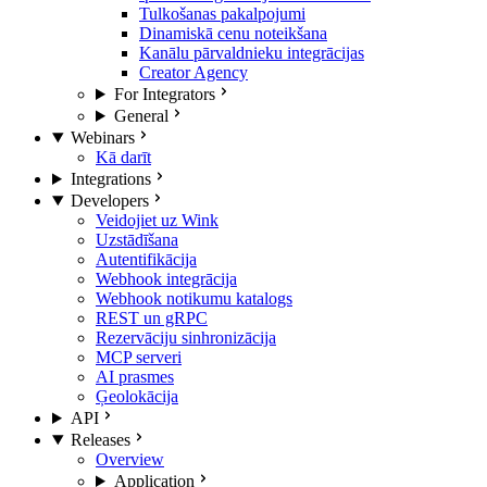
Tulkošanas pakalpojumi
Dinamiskā cenu noteikšana
Kanālu pārvaldnieku integrācijas
Creator Agency
For Integrators
General
Webinars
Kā darīt
Integrations
Developers
Veidojiet uz Wink
Uzstādīšana
Autentifikācija
Webhook integrācija
Webhook notikumu katalogs
REST un gRPC
Rezervāciju sinhronizācija
MCP serveri
AI prasmes
Ģeolokācija
API
Releases
Overview
Application