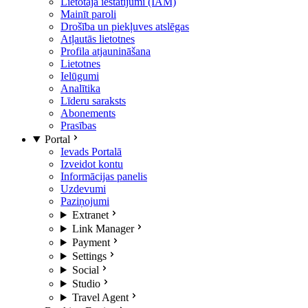
Lietotāja iestatījumi (IAM)
Mainīt paroli
Drošība un piekļuves atslēgas
Atļautās lietotnes
Profila atjaunināšana
Lietotnes
Ielūgumi
Analītika
Līderu saraksts
Abonements
Prasības
Portal
Ievads Portalā
Izveidot kontu
Informācijas panelis
Uzdevumi
Paziņojumi
Extranet
Link Manager
Payment
Settings
Social
Studio
Travel Agent