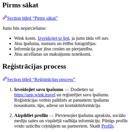
Pirms sākat
Section titled “Pirms sākat”
Jums būs nepieciešams:
Wink konts.
Izveidojiet to šeit
, ja jums tāda vēl nav.
Jūsu īpašuma, numuru un ērtību fotogrāfijas.
Informācija par jūsu cenām un pieejamību.
Jūsu atcelšanas un maksājumu noteikumi.
Reģistrācijas process
Section titled “Reģistrācijas process”
Izveidojiet savu īpašumu
— Dodieties uz
https://app.wink.travel
un reģistrējiet savu īpašumu.
Reģistrācijas vednis palīdzēs ar pamatiem: īpašuma
nosaukums, tips, adrese un kontaktinformācija.
Aizpildiet profilu
— Pievienojiet īpašuma aprakstu, sociālo
mediju saites un vispārējā vadītāja informāciju. Pilnīgs profils
veido uzticību ceļotājiem un partneriem. Skatīt
Profils
.