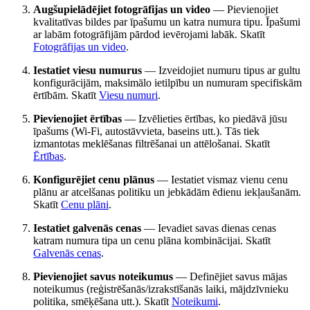
Augšupielādējiet fotogrāfijas un video
— Pievienojiet
kvalitatīvas bildes par īpašumu un katra numura tipu. Īpašumi
ar labām fotogrāfijām pārdod ievērojami labāk. Skatīt
Fotogrāfijas un video
.
Iestatiet viesu numurus
— Izveidojiet numuru tipus ar gultu
konfigurācijām, maksimālo ietilpību un numuram specifiskām
ērtībām. Skatīt
Viesu numuri
.
Pievienojiet ērtības
— Izvēlieties ērtības, ko piedāvā jūsu
īpašums (Wi-Fi, autostāvvieta, baseins utt.). Tās tiek
izmantotas meklēšanas filtrēšanai un attēlošanai. Skatīt
Ērtības
.
Konfigurējiet cenu plānus
— Iestatiet vismaz vienu cenu
plānu ar atcelšanas politiku un jebkādām ēdienu iekļaušanām.
Skatīt
Cenu plāni
.
Iestatiet galvenās cenas
— Ievadiet savas dienas cenas
katram numura tipa un cenu plāna kombinācijai. Skatīt
Galvenās cenas
.
Pievienojiet savus noteikumus
— Definējiet savus mājas
noteikumus (reģistrēšanās/izrakstīšanās laiki, mājdzīvnieku
politika, smēķēšana utt.). Skatīt
Noteikumi
.