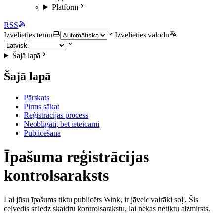
Platform
RSS
Izvēlieties tēmu
Izvēlieties valodu
Šajā lapā
Šajā lapā
Pārskats
Pirms sākat
Reģistrācijas process
Neobligāti, bet ieteicami
Publicēšana
Īpašuma reģistrācijas
kontrolsaraksts
Lai jūsu īpašums tiktu publicēts Wink, ir jāveic vairāki soļi. Šis
ceļvedis sniedz skaidru kontrolsarakstu, lai nekas netiktu aizmirsts.