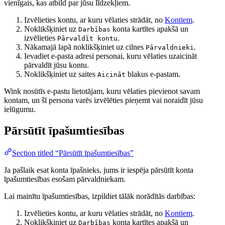
vienīgais, kas atbild par jūsu līdzekļiem.
Izvēlieties kontu, ar kuru vēlaties strādāt, no
Kontiem
.
Noklikšķiniet uz
konta kartītes apakšā un
Darbības
izvēlieties
.
Pārvaldīt kontu
Nākamajā lapā noklikšķiniet uz cilnes
.
Pārvaldnieki
Ievadiet e-pasta adresi personai, kuru vēlaties uzaicināt
pārvaldīt jūsu kontu.
Noklikšķiniet uz saites
blakus e-pastam.
Aicināt
Wink nosūtīs e-pastu lietotājam, kuru vēlaties pievienot savam
kontam, un šī persona varēs izvēlēties pieņemt vai noraidīt jūsu
ielūgumu.
Pārsūtīt īpašumtiesības
Section titled “Pārsūtīt īpašumtiesības”
Ja pašlaik esat konta īpašnieks, jums ir iespēja pārsūtīt konta
īpašumtiesības esošam pārvaldniekam.
Lai mainītu īpašumtiesības, izpildiet tālāk norādītās darbības:
Izvēlieties kontu, ar kuru vēlaties strādāt, no
Kontiem
.
Noklikšķiniet uz
konta kartītes apakšā un
Darbības