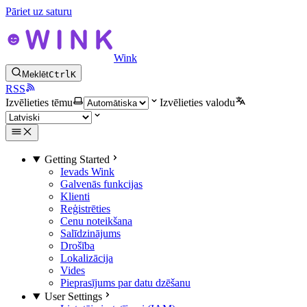
Pāriet uz saturu
Wink
Meklēt
Ctrl
K
RSS
Izvēlieties tēmu
Izvēlieties valodu
Getting Started
Ievads Wink
Galvenās funkcijas
Klienti
Reģistrēties
Cenu noteikšana
Salīdzinājums
Drošība
Lokalizācija
Vides
Pieprasījums par datu dzēšanu
User Settings