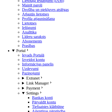
Lietotāja iestatījumi (IAM)
Mainīt paroli
Drošība un piekļuves atslēgas
Atļautās lietotnes
Profila atjaunināšana
Lietotnes
Ielūgumi
Analītika
Līderu saraksts
Abonements
Prasības
Portal
Ievads Portalā
Izveidot kontu
Informācijas panelis
Uzdevumi
Paziņojumi
Extranet
Link Manager
Payment
Settings
Bankas konti
Pārvaldīt kontu
Tiešsaistes klātbūtne
Aģentūras pārstāvība