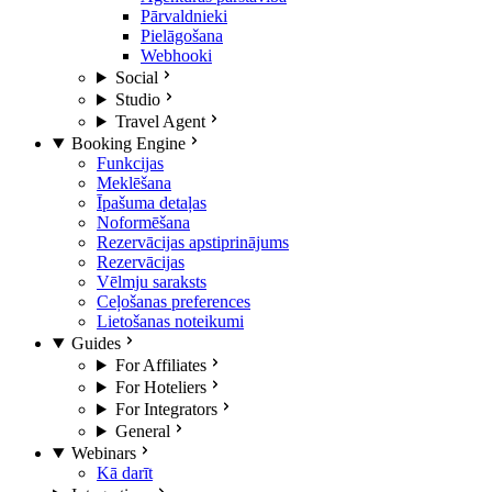
Pārvaldnieki
Pielāgošana
Webhooki
Social
Studio
Travel Agent
Booking Engine
Funkcijas
Meklēšana
Īpašuma detaļas
Noformēšana
Rezervācijas apstiprinājums
Rezervācijas
Vēlmju saraksts
Ceļošanas preferences
Lietošanas noteikumi
Guides
For Affiliates
For Hoteliers
For Integrators
General
Webinars
Kā darīt