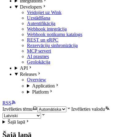
Integrations
Developers
Veidojiet uz Wink
Uzstādīšana
Autentifikācija
Webhook integrācija
Webhook notikumu katalogs
REST un gRPC
Rezervāciju sinhronizācija
MCP serveri
AI prasmes
Ģeolokācija
API
Releases
Overview
Application
Platform
RSS
Izvēlieties tēmu
Izvēlieties valodu
Šajā lapā
Šajā lapā