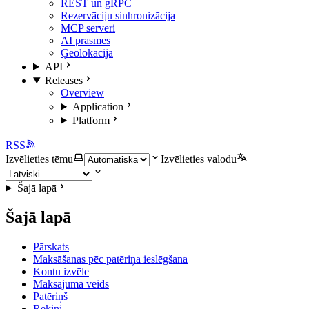
REST un gRPC
Rezervāciju sinhronizācija
MCP serveri
AI prasmes
Ģeolokācija
API
Releases
Overview
Application
Platform
RSS
Izvēlieties tēmu
Izvēlieties valodu
Šajā lapā
Šajā lapā
Pārskats
Maksāšanas pēc patēriņa ieslēgšana
Kontu izvēle
Maksājuma veids
Patēriņš
Rēķini