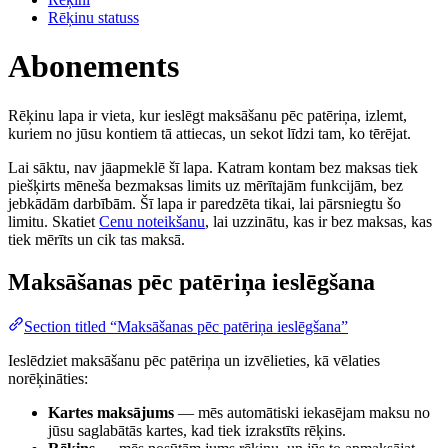
Rēķinu statuss
Abonements
Rēķinu lapa ir vieta, kur ieslēgt maksāšanu pēc patēriņa, izlemt,
kuriem no jūsu kontiem tā attiecas, un sekot līdzi tam, ko tērējat.
Lai sāktu, nav jāapmeklē šī lapa. Katram kontam bez maksas tiek
piešķirts mēneša bezmaksas limits uz mērītajām funkcijām, bez
jebkādām darbībām. Šī lapa ir paredzēta tikai, lai pārsniegtu šo
limitu. Skatiet
Cenu noteikšanu
, lai uzzinātu, kas ir bez maksas, kas
tiek mērīts un cik tas maksā.
Maksāšanas pēc patēriņa ieslēgšana
Section titled “Maksāšanas pēc patēriņa ieslēgšana”
Ieslēdziet maksāšanu pēc patēriņa un izvēlieties, kā vēlaties
norēķināties:
Kartes maksājums
— mēs automātiski iekasējam maksu no
jūsu saglabātās kartes, kad tiek izrakstīts rēķins.