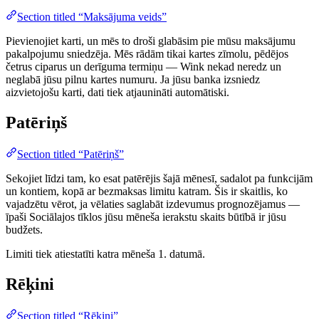
Section titled “Maksājuma veids”
Pievienojiet karti, un mēs to droši glabāsim pie mūsu maksājumu
pakalpojumu sniedzēja. Mēs rādām tikai kartes zīmolu, pēdējos
četrus ciparus un derīguma termiņu — Wink nekad neredz un
neglabā jūsu pilnu kartes numuru. Ja jūsu banka izsniedz
aizvietojošu karti, dati tiek atjaunināti automātiski.
Patēriņš
Section titled “Patēriņš”
Sekojiet līdzi tam, ko esat patērējis šajā mēnesī, sadalot pa funkcijām
un kontiem, kopā ar bezmaksas limitu katram. Šis ir skaitlis, ko
vajadzētu vērot, ja vēlaties saglabāt izdevumus prognozējamus —
īpaši Sociālajos tīklos jūsu mēneša ierakstu skaits būtībā ir jūsu
budžets.
Limiti tiek atiestatīti katra mēneša 1. datumā.
Rēķini
Section titled “Rēķini”