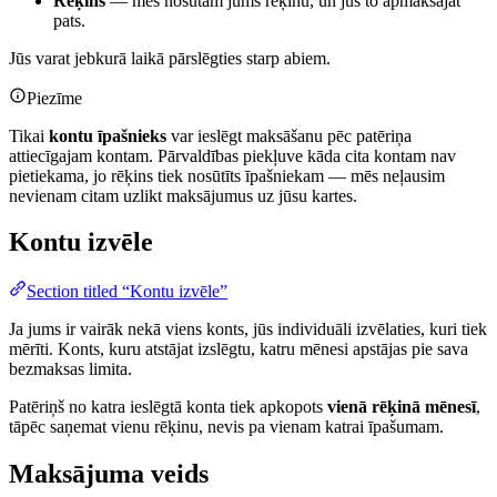
Rēķins
— mēs nosūtām jums rēķinu, un jūs to apmaksājat
pats.
Jūs varat jebkurā laikā pārslēgties starp abiem.
Piezīme
Tikai
kontu īpašnieks
var ieslēgt maksāšanu pēc patēriņa
attiecīgajam kontam. Pārvaldības piekļuve kāda cita kontam nav
pietiekama, jo rēķins tiek nosūtīts īpašniekam — mēs neļausim
nevienam citam uzlikt maksājumus uz jūsu kartes.
Kontu izvēle
Section titled “Kontu izvēle”
Ja jums ir vairāk nekā viens konts, jūs individuāli izvēlaties, kuri tiek
mērīti. Konts, kuru atstājat izslēgtu, katru mēnesi apstājas pie sava
bezmaksas limita.
Patēriņš no katra ieslēgtā konta tiek apkopots
vienā rēķinā mēnesī
,
tāpēc saņemat vienu rēķinu, nevis pa vienam katrai īpašumam.
Maksājuma veids