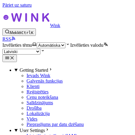
Pāriet uz saturu
Wink
Meklēt
Ctrl
K
RSS
Izvēlieties tēmu
Izvēlieties valodu
Getting Started
Ievads Wink
Galvenās funkcijas
Klienti
Reģistrēties
Cenu noteikšana
Salīdzinājums
Drošība
Lokalizācija
Vides
Pieprasījums par datu dzēšanu
User Settings