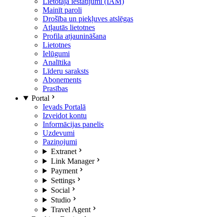
Lietotāja iestatījumi (IAM)
Mainīt paroli
Drošība un piekļuves atslēgas
Atļautās lietotnes
Profila atjaunināšana
Lietotnes
Ielūgumi
Analītika
Līderu saraksts
Abonements
Prasības
Portal
Ievads Portalā
Izveidot kontu
Informācijas panelis
Uzdevumi
Paziņojumi
Extranet
Link Manager
Payment
Settings
Social
Studio
Travel Agent