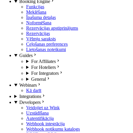
Booking Engine
Funkcijas
Meklēšana
Īpašuma detaļas
Noformēšana
Rezervācijas apstiprinājums
Rezervācijas
Vēlmju saraksts
Ceļošanas preferences
Lietošanas noteikumi
Guides
For Affiliates
For Hoteliers
For Integrators
General
Webinars
Kā darīt
Integrations
Developers
Veidojiet uz Wink
Uzstādīšana
Autentifikācija
Webhook integrācija
Webhook notikumu katalogs