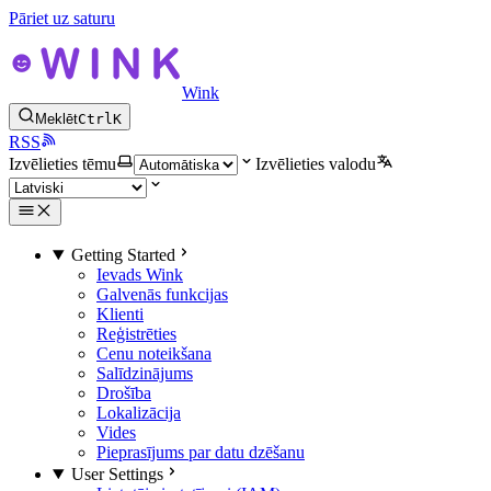
Pāriet uz saturu
Wink
Meklēt
Ctrl
K
RSS
Izvēlieties tēmu
Izvēlieties valodu
Getting Started
Ievads Wink
Galvenās funkcijas
Klienti
Reģistrēties
Cenu noteikšana
Salīdzinājums
Drošība
Lokalizācija
Vides
Pieprasījums par datu dzēšanu
User Settings