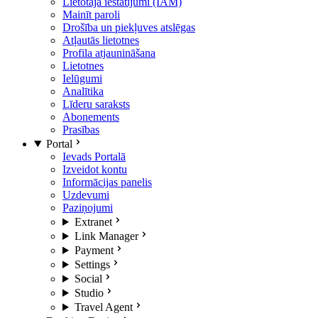
Lietotāja iestatījumi (IAM)
Mainīt paroli
Drošība un piekļuves atslēgas
Atļautās lietotnes
Profila atjaunināšana
Lietotnes
Ielūgumi
Analītika
Līderu saraksts
Abonements
Prasības
Portal
Ievads Portalā
Izveidot kontu
Informācijas panelis
Uzdevumi
Paziņojumi
Extranet
Link Manager
Payment
Settings
Social
Studio
Travel Agent