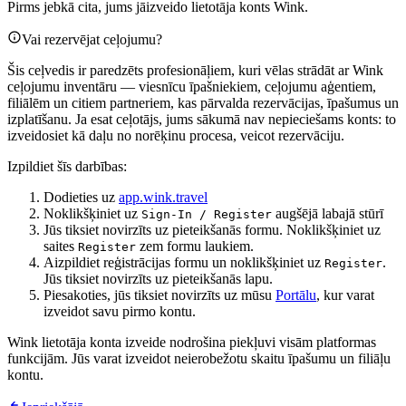
Pirms jebkā cita, jums jāizveido lietotāja konts Wink.
Vai rezervējat ceļojumu?
Šis ceļvedis ir paredzēts profesionāļiem, kuri vēlas strādāt ar Wink
ceļojumu inventāru — viesnīcu īpašniekiem, ceļojumu aģentiem,
filiālēm un citiem partneriem, kas pārvalda rezervācijas, īpašumus un
izplatīšanu. Ja esat ceļotājs, jums sākumā nav nepieciešams konts: to
izveidosiet kā daļu no norēķinu procesa, veicot rezervāciju.
Izpildiet šīs darbības:
Dodieties uz
app.wink.travel
Noklikšķiniet uz
augšējā labajā stūrī
Sign-In / Register
Jūs tiksiet novirzīts uz pieteikšanās formu. Noklikšķiniet uz
saites
zem formu laukiem.
Register
Aizpildiet reģistrācijas formu un noklikšķiniet uz
.
Register
Jūs tiksiet novirzīts uz pieteikšanās lapu.
Piesakoties, jūs tiksiet novirzīts uz mūsu
Portālu
, kur varat
izveidot savu pirmo kontu.
Wink lietotāja konta izveide nodrošina piekļuvi visām platformas
funkcijām. Jūs varat izveidot neierobežotu skaitu īpašumu un filiāļu
kontu.