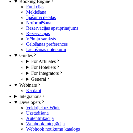
Booking Engine
Funkcijas
Meklēšana
Īpašuma detaļas
Noformēšana
Rezervācijas apstiprinājums
Rezervācijas
Vēlmju saraksts
Ceļošanas preferences
Lietošanas noteikumi
Guides
For Affiliates
For Hoteliers
For Integrators
General
Webinars
Kā darīt
Integrations
Developers
Veidojiet uz Wink
Uzstādīšana
Autentifikācija
Webhook integrācija
Webhook notikumu katalogs