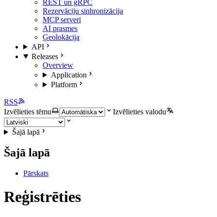
REST un gRPC
Rezervāciju sinhronizācija
MCP serveri
AI prasmes
Ģeolokācija
API
Releases
Overview
Application
Platform
RSS
Izvēlieties tēmu
Izvēlieties valodu
Šajā lapā
Šajā lapā
Pārskats
Reģistrēties