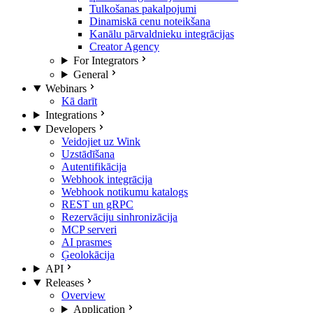
Tulkošanas pakalpojumi
Dinamiskā cenu noteikšana
Kanālu pārvaldnieku integrācijas
Creator Agency
For Integrators
General
Webinars
Kā darīt
Integrations
Developers
Veidojiet uz Wink
Uzstādīšana
Autentifikācija
Webhook integrācija
Webhook notikumu katalogs
REST un gRPC
Rezervāciju sinhronizācija
MCP serveri
AI prasmes
Ģeolokācija
API
Releases
Overview
Application