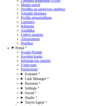
Lietotāja iestatījumi (IAM)
Mainīt paroli
Drošība un piekļuves atslēgas
Atļautās lietotnes
Profila atjaunināšana
Lietotnes
Ielūgumi
Analītika
Līderu saraksts
Abonements
Prasības
Portal
Ievads Portalā
Izveidot kontu
Informācijas panelis
Uzdevumi
Paziņojumi
Extranet
Link Manager
Payment
Settings
Social
Studio
Travel Agent