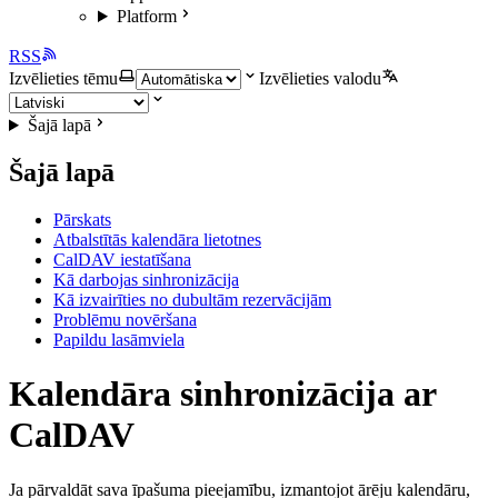
Platform
RSS
Izvēlieties tēmu
Izvēlieties valodu
Šajā lapā
Šajā lapā
Pārskats
Atbalstītās kalendāra lietotnes
CalDAV iestatīšana
Kā darbojas sinhronizācija
Kā izvairīties no dubultām rezervācijām
Problēmu novēršana
Papildu lasāmviela
Kalendāra sinhronizācija ar
CalDAV
Ja pārvaldāt sava īpašuma pieejamību, izmantojot ārēju kalendāru,