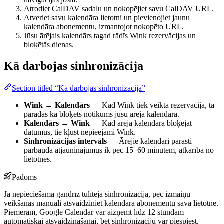
Atrodiet CalDAV sadaļu un nokopējiet savu CalDAV URL.
Atveriet savu kalendāra lietotni un pievienojiet jaunu
kalendāra abonementu, izmantojot nokopēto URL.
Jūsu ārējais kalendārs tagad rādīs Wink rezervācijas un
bloķētās dienas.
Kā darbojas sinhronizācija
Section titled “Kā darbojas sinhronizācija”
Wink → Kalendārs
— Kad Wink tiek veikta rezervācija, tā
parādās kā bloķēts notikums jūsu ārējā kalendārā.
Kalendārs → Wink
— Kad ārējā kalendārā bloķējat
datumus, tie kļūst nepieejami Wink.
Sinhronizācijas intervāls
— Ārējie kalendāri parasti
pārbauda atjauninājumus ik pēc 15–60 minūtēm, atkarībā no
lietotnes.
Padoms
Ja nepieciešama gandrīz tūlītēja sinhronizācija, pēc izmaiņu
veikšanas manuāli atsvaidziniet kalendāra abonementu savā lietotnē.
Piemēram, Google Calendar var aizņemt līdz 12 stundām
automātiskai atsvaidzināšanai, bet sinhronizāciju var piespiest.