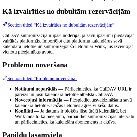
Kā izvairīties no dubultām rezervācijām
Section titled “Kā izvairīties no dubultām rezervācijām”
CalDAV sinhronizācija ir īpaši noderīga, ja savu īpašumu piedāvājat
vairākās platformās. Importējot citu platformu kalendārus savā
kalendāra lietotnē un sinhronizējot šo lietotni ar Wink, jūs izveidojat
vienotu pieejamības avotu.
Problēmu novēršana
Section titled “Problēmu novēršana”
Notikumi neparādās
— Pārliecinieties, ka CalDAV URL ir
pareizs un jūsu kalendāra lietotne atbalsta CalDAV.
Novecojusi informācija
— Piespiediet atsvaidzināšanu savā
kalendāra lietotnē. Dažas lietotnes agresīvi kešo datus.
Konflikti
— Ja datums ir bloķēts jūsu ārējā kalendārā, bet
Wink rāda to kā pieejamu, pārbaudiet sinhronizācijas intervālu
un pārliecinieties, ka kalendāra abonements ir aktīvs.
Papildu lasāmviela