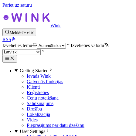
Pāriet uz saturu
Wink
Meklēt
Ctrl
K
RSS
Izvēlieties tēmu
Izvēlieties valodu
Getting Started
Ievads Wink
Galvenās funkcijas
Klienti
Reģistrēties
Cenu noteikšana
Salīdzinājums
Drošība
Lokalizācija
Vides
Pieprasījums par datu dzēšanu
User Settings