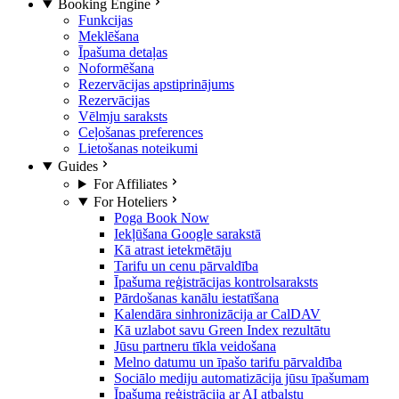
Booking Engine
Funkcijas
Meklēšana
Īpašuma detaļas
Noformēšana
Rezervācijas apstiprinājums
Rezervācijas
Vēlmju saraksts
Ceļošanas preferences
Lietošanas noteikumi
Guides
For Affiliates
For Hoteliers
Poga Book Now
Iekļūšana Google sarakstā
Kā atrast ietekmētāju
Tarifu un cenu pārvaldība
Īpašuma reģistrācijas kontrolsaraksts
Pārdošanas kanālu iestatīšana
Kalendāra sinhronizācija ar CalDAV
Kā uzlabot savu Green Index rezultātu
Jūsu partneru tīkla veidošana
Melno datumu un īpašo tarifu pārvaldība
Sociālo mediju automatizācija jūsu īpašumam
Īpašuma reģistrācija ar AI atbalstu