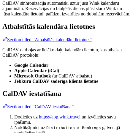
CalDAV sinhronizācija automātiski uztur jūsu Wink kalendāru
atjauninātu. Rezervācijas un bloķētās dienas plūst starp Wink un
jūsu kalendāra lietotni, palīdzot izvairīties no dubultām rezervācijām.
Atbalstītās kalendāra lietotnes
Section titled “Atbalstītās kalendāra lietotnes”
CalDAV darbojas ar lielāko daļu kalendāra lietotņu, kas atbalsta
CalDAV protokolu:
Google Calendar
Apple Calendar (iCal)
Microsoft Outlook
(ar CalDAV atbalstu)
Jebkura CalDAV saderīga klienta lietotne
CalDAV iestatīšana
Section titled “CalDAV iestatīšana”
Dodieties uz
https://app.wink.travel
un izvēlieties savu
īpašumu.
Noklikšķiniet uz
galvenajā
Distribution > Bookings
navigācijas joslā.