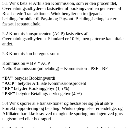
5.1 Wink betaler Affiliaten Kommission, som er den procentdel,
Overnatningsudbyderen fastsætter af bookingværdien genereret af
Realiserede Transaktioner. Wink benytter en tredjeparts
betalingsformidler til Pay-in og Pay-out. Betalingsbetingelser er
fastsat i separat aftale.
5.2 Kommissionsprocenten (ACP) fastsættes af
Overnatningsudbyderen. Standard er 10 %, men parterne kan aftale
andet.
5.3 Kommission beregnes som:
Kommission = BV * ACP
Netto Kommission (udbetaling) = Kommission - PSF - BF
“BV”
betyder Bookingværdi
“ACP”
betyder Affiliate Kommissionsprocent
“BF”
betyder Bookinggebyr (1,5 %)
“PSF”
betyder Betalingsservicegebyr (4 %)
5.4 Wink sporer alle transaktioner og bestræber sig på at sikre
korrekt rapportering og betaling. Winks optegnelser er endelige, og
Affiliaten har ikke krav ved manglende sporing, undtagen ved grov
uagtsomhed eller bedrageri.