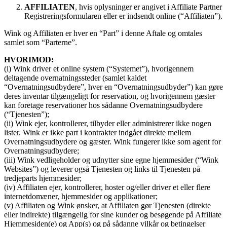
AFFILIATEN
, hvis oplysninger er angivet i Affiliate Partner
Registreringsformularen eller er indsendt online (“Affiliaten”).
Wink og Affiliaten er hver en “Part” i denne Aftale og omtales
samlet som “Parterne”.
HVORIMOD:
(i) Wink driver et online system (“Systemet”), hvorigennem
deltagende overnatningssteder (samlet kaldet
“Overnatningsudbydere”, hver en “Overnatningsudbyder”) kan gøre
deres inventar tilgængeligt for reservation, og hvorigennem gæster
kan foretage reservationer hos sådanne Overnatningsudbydere
(“Tjenesten”);
(ii) Wink ejer, kontrollerer, tilbyder eller administrerer ikke nogen
lister. Wink er ikke part i kontrakter indgået direkte mellem
Overnatningsudbydere og gæster. Wink fungerer ikke som agent for
Overnatningsudbydere;
(iii) Wink vedligeholder og udnytter sine egne hjemmesider (“Wink
Websites”) og leverer også Tjenesten og links til Tjenesten på
tredjeparts hjemmesider;
(iv) Affiliaten ejer, kontrollerer, hoster og/eller driver et eller flere
internetdomæner, hjemmesider og applikationer;
(v) Affiliaten og Wink ønsker, at Affiliaten gør Tjenesten (direkte
eller indirekte) tilgængelig for sine kunder og besøgende på Affiliate
Hjemmesiden(e) og App(s) og på sådanne vilkår og betingelser