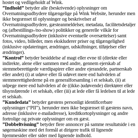
hostet og vedligeholdt af Wink.
”Indhold”
betyder alle (beskrivende) oplysninger om
Overnatningsudbydere tilgængelige på Wink Website, herunder men
ikke begrænset til oplysninger og beskrivelser af
Overnatningsudbydere, gæsteanmeldelser, metadata, facilitetsdetaljer
og (afbestillings-/no-show) politikker og generelle vilkår for
Overnatningsudbydere (inklusive eventuelle oversættelser) samt
fotos, video, billeder, men ekskluderer priser og tilgængelighed
(inklusive opdateringer, ændringer, udskiftninger, tilføjelser eller
ændringer).
”Kontrol”
betyder besiddelse af magt eller evne til (direkte eller
indirekte, alene eller sammen med andre, gennem ejerskab af
stemmeberettigede værdipapirer eller andre ejerandele, partnerskab
eller andet) (i) at udøve eller få udøvet mere end halvdelen af
stemmerettighederne på en generalforsamling i et selskab, (ii) at
udpege mere end halvdelen af de ((ikke-)udøvende) direktører eller
tilsynsførende i et selskab, eller (iii) at lede eller få ledelsen til at lede
et selskab.
”Kundedata”
betyder gæstens personligt identificerbare
oplysninger (“PII”), herunder men ikke begrænset til gæstens navn,
adresse (inklusive e-mailadresse), kreditkortoplysninger og andre
fortrolige og private oplysninger om en gæst.
”Dobbeltvisning”
betyder flere annoncer på samme resultatside i en
søgemaskine med det formål at dirigere trafik til lignende
hjemmesider eller sider med lignende indhold.