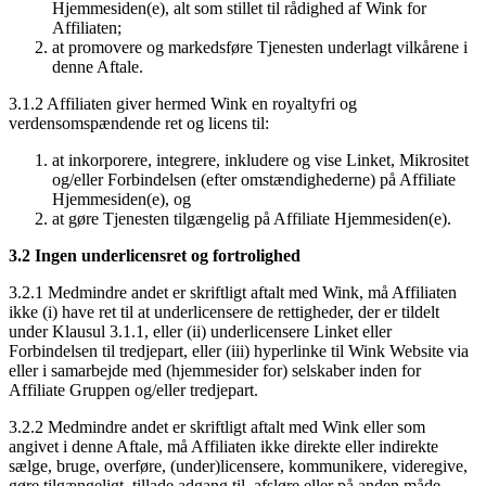
Hjemmesiden(e), alt som stillet til rådighed af Wink for
Affiliaten;
at promovere og markedsføre Tjenesten underlagt vilkårene i
denne Aftale.
3.1.2 Affiliaten giver hermed Wink en royaltyfri og
verdensomspændende ret og licens til:
at inkorporere, integrere, inkludere og vise Linket, Mikrositet
og/eller Forbindelsen (efter omstændighederne) på Affiliate
Hjemmesiden(e), og
at gøre Tjenesten tilgængelig på Affiliate Hjemmesiden(e).
3.2 Ingen underlicensret og fortrolighed
3.2.1 Medmindre andet er skriftligt aftalt med Wink, må Affiliaten
ikke (i) have ret til at underlicensere de rettigheder, der er tildelt
under Klausul 3.1.1, eller (ii) underlicensere Linket eller
Forbindelsen til tredjepart, eller (iii) hyperlinke til Wink Website via
eller i samarbejde med (hjemmesider for) selskaber inden for
Affiliate Gruppen og/eller tredjepart.
3.2.2 Medmindre andet er skriftligt aftalt med Wink eller som
angivet i denne Aftale, må Affiliaten ikke direkte eller indirekte
sælge, bruge, overføre, (under)licensere, kommunikere, videregive,
gøre tilgængeligt, tillade adgang til, afsløre eller på anden måde