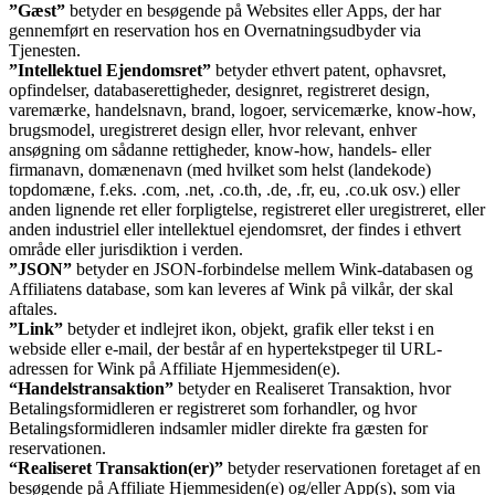
”Gæst”
betyder en besøgende på Websites eller Apps, der har
gennemført en reservation hos en Overnatningsudbyder via
Tjenesten.
”Intellektuel Ejendomsret”
betyder ethvert patent, ophavsret,
opfindelser, databaserettigheder, designret, registreret design,
varemærke, handelsnavn, brand, logoer, servicemærke, know-how,
brugsmodel, uregistreret design eller, hvor relevant, enhver
ansøgning om sådanne rettigheder, know-how, handels- eller
firmanavn, domænenavn (med hvilket som helst (landekode)
topdomæne, f.eks. .com, .net, .co.th, .de, .fr, eu, .co.uk osv.) eller
anden lignende ret eller forpligtelse, registreret eller uregistreret, eller
anden industriel eller intellektuel ejendomsret, der findes i ethvert
område eller jurisdiktion i verden.
”JSON”
betyder en JSON-forbindelse mellem Wink-databasen og
Affiliatens database, som kan leveres af Wink på vilkår, der skal
aftales.
”Link”
betyder et indlejret ikon, objekt, grafik eller tekst i en
webside eller e-mail, der består af en hypertekstpeger til URL-
adressen for Wink på Affiliate Hjemmesiden(e).
“Handelstransaktion”
betyder en Realiseret Transaktion, hvor
Betalingsformidleren er registreret som forhandler, og hvor
Betalingsformidleren indsamler midler direkte fra gæsten for
reservationen.
“Realiseret Transaktion(er)”
betyder reservationen foretaget af en
besøgende på Affiliate Hjemmesiden(e) og/eller App(s), som via