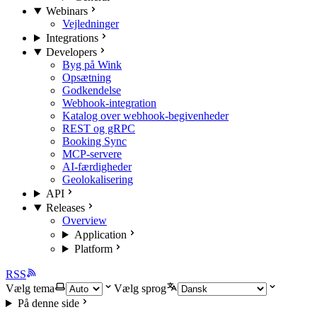
Webinars
Vejledninger
Integrations
Developers
Byg på Wink
Opsætning
Godkendelse
Webhook-integration
Katalog over webhook-begivenheder
REST og gRPC
Booking Sync
MCP-servere
AI-færdigheder
Geolokalisering
API
Releases
Overview
Application
Platform
RSS
Vælg tema
Vælg sprog
På denne side