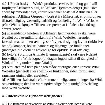
4.2.1 For at beskytte Wink’s produkt, service, brand og goodwill
forpligter Affiliaten sig til, at Affiliate Hjemmesiden(e) (inklusive
andre hjemmesider ejet, kontrolleret eller hostet af Affiliaten eller
selskaber i Affiliate Gruppen), bortset fra Mikrositet, er og forbliver
tilstrækkeligt og væsentligt adskilt og forskellig fra Wink Website
(efter Winks skøn). Affiliaten accepterer, at i aftalens løbetid og
efterfølgende:
(a) udseendet og følelsen af Affiliate Hjemmesiden(e) skal være
tydeligt og væsentligt forskellig fra Wink Website, herunder
farveskema, sammensætning, skrifttyper, design og layout (inklusive
brand), knapper, bokse, bannere og tilgængelige funktioner
(undtagen funktioner nødvendige for opfyldelse af aftalen);
(b) logo(er) brugt på Affiliate Hjemmesiden(e) skal være tydeligt
forskellige fra Wink-logoet (undtagen logoer stillet til rådighed af
Wink til brug under denne Aftale);
(c) Affiliaten må ikke på nogen måde efterligne eller kopiere Wink
Websites (generelt eller specifikke funktioner, sider, formularer,
sammensætning eller aspekter);
(d) Affiliaten skal straks efterkomme rimelige anmodninger fra Wink
om ændringer, der kan være nødvendige for at undgå forveksling
med Wink Website.
4.3 Intellektuelle Ejendomsrettigheder
4.3.1 Affiliaten anerkender, at Wink og/eller dets licensgivere