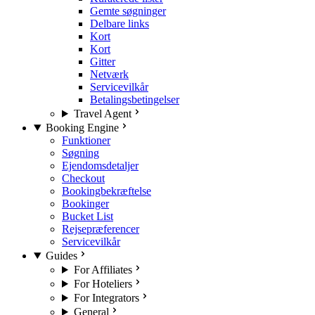
Gemte søgninger
Delbare links
Kort
Kort
Gitter
Netværk
Servicevilkår
Betalingsbetingelser
Travel Agent
Booking Engine
Funktioner
Søgning
Ejendomsdetaljer
Checkout
Bookingbekræftelse
Bookinger
Bucket List
Rejsepræferencer
Servicevilkår
Guides
For Affiliates
For Hoteliers
For Integrators
General