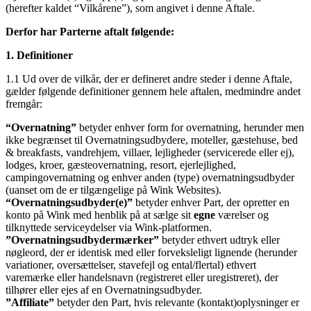
(herefter kaldet “Vilkårene”), som angivet i denne Aftale.
Derfor har Parterne aftalt følgende:
1. Definitioner
1.1 Ud over de vilkår, der er defineret andre steder i denne Aftale,
gælder følgende definitioner gennem hele aftalen, medmindre andet
fremgår:
“Overnatning”
betyder enhver form for overnatning, herunder men
ikke begrænset til Overnatningsudbydere, moteller, gæstehuse, bed
& breakfasts, vandrehjem, villaer, lejligheder (servicerede eller ej),
lodges, kroer, gæsteovernatning, resort, ejerlejlighed,
campingovernatning og enhver anden (type) overnatningsudbyder
(uanset om de er tilgængelige på Wink Websites).
“Overnatningsudbyder(e)”
betyder enhver Part, der opretter en
konto på Wink med henblik på at sælge sit
egne
værelser og
tilknyttede serviceydelser via Wink-platformen.
”Overnatningsudbydermærker”
betyder ethvert udtryk eller
nøgleord, der er identisk med eller forveksleligt lignende (herunder
variationer, oversættelser, stavefejl og ental/flertal) ethvert
varemærke eller handelsnavn (registreret eller uregistreret), der
tilhører eller ejes af en Overnatningsudbyder.
”Affiliate”
betyder den Part, hvis relevante (kontakt)oplysninger er