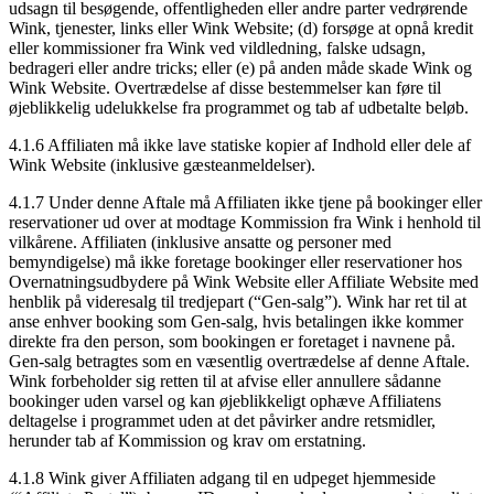
udsagn til besøgende, offentligheden eller andre parter vedrørende
Wink, tjenester, links eller Wink Website; (d) forsøge at opnå kredit
eller kommissioner fra Wink ved vildledning, falske udsagn,
bedrageri eller andre tricks; eller (e) på anden måde skade Wink og
Wink Website. Overtrædelse af disse bestemmelser kan føre til
øjeblikkelig udelukkelse fra programmet og tab af udbetalte beløb.
4.1.6 Affiliaten må ikke lave statiske kopier af Indhold eller dele af
Wink Website (inklusive gæsteanmeldelser).
4.1.7 Under denne Aftale må Affiliaten ikke tjene på bookinger eller
reservationer ud over at modtage Kommission fra Wink i henhold til
vilkårene. Affiliaten (inklusive ansatte og personer med
bemyndigelse) må ikke foretage bookinger eller reservationer hos
Overnatningsudbydere på Wink Website eller Affiliate Website med
henblik på videresalg til tredjepart (“Gen-salg”). Wink har ret til at
anse enhver booking som Gen-salg, hvis betalingen ikke kommer
direkte fra den person, som bookingen er foretaget i navnene på.
Gen-salg betragtes som en væsentlig overtrædelse af denne Aftale.
Wink forbeholder sig retten til at afvise eller annullere sådanne
bookinger uden varsel og kan øjeblikkeligt ophæve Affiliatens
deltagelse i programmet uden at det påvirker andre retsmidler,
herunder tab af Kommission og krav om erstatning.
4.1.8 Wink giver Affiliaten adgang til en udpeget hjemmeside