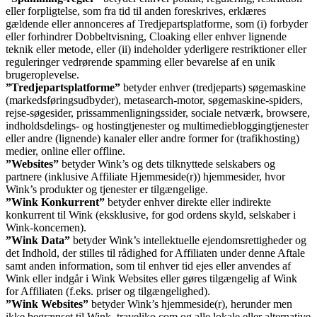
eller forpligtelse, som fra tid til anden foreskrives, erklæres
gældende eller annonceres af Tredjepartsplatforme, som (i) forbyder
eller forhindrer Dobbeltvisning, Cloaking eller enhver lignende
teknik eller metode, eller (ii) indeholder yderligere restriktioner eller
reguleringer vedrørende spamming eller bevarelse af en unik
brugeroplevelse.
”Tredjepartsplatforme”
betyder enhver (tredjeparts) søgemaskine
(markedsføringsudbyder), metasearch-motor, søgemaskine-spiders,
rejse-søgesider, prissammenligningssider, sociale netværk, browsere,
indholdsdelings- og hostingtjenester og multimediebloggingtjenester
eller andre (lignende) kanaler eller andre former for (trafikhosting)
medier, online eller offline.
”Websites”
betyder Wink’s og dets tilknyttede selskabers og
partnere (inklusive Affiliate Hjemmeside(r)) hjemmesider, hvor
Wink’s produkter og tjenester er tilgængelige.
”Wink Konkurrent”
betyder enhver direkte eller indirekte
konkurrent til Wink (eksklusive, for god ordens skyld, selskaber i
Wink-koncernen).
”Wink Data”
betyder Wink’s intellektuelle ejendomsrettigheder og
det Indhold, der stilles til rådighed for Affiliaten under denne Aftale
samt anden information, som til enhver tid ejes eller anvendes af
Wink eller indgår i Wink Websites eller gøres tilgængelig af Wink
for Affiliaten (f.eks. priser og tilgængelighed).
”Wink Websites”
betyder Wink’s hjemmeside(r), herunder men
ikke begrænset til Wink, traveliko.com og alle lokale eller alternative