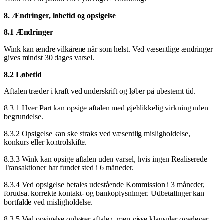
8. Ændringer, løbetid og opsigelse
8.1 Ændringer
Wink kan ændre vilkårene når som helst. Ved væsentlige ændringer
gives mindst 30 dages varsel.
8.2 Løbetid
Aftalen træder i kraft ved underskrift og løber på ubestemt tid.
8.3.1 Hver Part kan opsige aftalen med øjeblikkelig virkning uden
begrundelse.
8.3.2 Opsigelse kan ske straks ved væsentlig misligholdelse,
konkurs eller kontrolskifte.
8.3.3 Wink kan opsige aftalen uden varsel, hvis ingen Realiserede
Transaktioner har fundet sted i 6 måneder.
8.3.4 Ved opsigelse betales udestående Kommission i 3 måneder,
forudsat korrekte kontakt- og bankoplysninger. Udbetalinger kan
bortfalde ved misligholdelse.
8.3.5 Ved opsigelse ophører aftalen, men visse klausuler overlever.