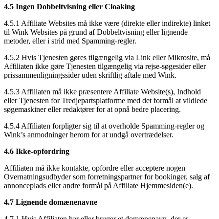
4.5 Ingen Dobbeltvisning eller Cloaking
4.5.1 Affiliate Websites må ikke være (direkte eller indirekte) linket
til Wink Websites på grund af Dobbeltvisning eller lignende
metoder, eller i strid med Spamming-regler.
4.5.2 Hvis Tjenesten gøres tilgængelig via Link eller Mikrosite, må
Affiliaten ikke gøre Tjenesten tilgængelig via rejse-søgesider eller
prissammenligningssider uden skriftlig aftale med Wink.
4.5.3 Affiliaten må ikke præsentere Affiliate Website(s), Indhold
eller Tjenesten for Tredjepartsplatforme med det formål at vildlede
søgemaskiner eller redaktører for at opnå bedre placering.
4.5.4 Affiliaten forpligter sig til at overholde Spamming-regler og
Wink’s anmodninger herom for at undgå overtrædelser.
4.6 Ikke-opfordring
Affiliaten må ikke kontakte, opfordre eller acceptere nogen
Overnatningsudbyder som forretningspartner for bookinger, salg af
annonceplads eller andre formål på Affiliate Hjemmesiden(e).
4.7 Lignende domænenavne
4.7.1 Hvis Affiliaten har eller bruger et domænenavn, der er