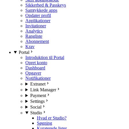
Sikkerhed & Passkeys
Samtykkede apps
Opdater profil
Applikationer
Invitationer
Analytics
Rangliste
Abonnement
Krav
Portal
Introduktion til Portal
Opret konto
Dashboard
Opgaver
Notifikationer
Extranet
Link Manager
Payment
Settings
Social
Studio
Hvad er Studio?
Søgning
Kuraterede lister