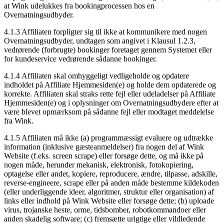
at Wink udelukkes fra bookingprocessen hos en
Overnatningsudbyder.
4.1.3 Affiliaten forpligter sig til ikke at kommunikere med nogen
Overnatningsudbyder, undtagen som angivet i Klausul 1.2.3,
vedrørende (forbrugte) bookinger foretaget gennem Systemet eller
for kundeservice vedrørende sådanne bookinger.
4.1.4 Affiliaten skal omhyggeligt vedligeholde og opdatere
indholdet på Affiliate Hjemmesiden(e) og holde dem opdaterede og
korrekte. Affiliaten skal straks rette fejl eller udeladelser på Affiliate
Hjemmesiden(e) og i oplysninger om Overnatningsudbydere efter at
være blevet opmærksom på sådanne fejl eller modtaget meddelelse
fra Wink.
4.1.5 Affiliaten må ikke (a) programmæssigt evaluere og udtrække
information (inklusive gæsteanmeldelser) fra nogen del af Wink
Website (f.eks. screen scrape) eller forsøge dette, og må ikke på
nogen måde, herunder mekanisk, elektronisk, fotokopiering,
optagelse eller andet, kopiere, reproducere, ændre, tilpasse, adskille,
reverse-engineere, scrape eller på anden måde bestemme kildekoden
(eller underliggende ideer, algoritmer, struktur eller organisation) af
links eller indhold på Wink Website eller forsøge dette; (b) uploade
virus, trojanske heste, orme, tidsbomber, robotkommandoer eller
anden skadelig software; (c) fremsætte urigtige eller vildledende