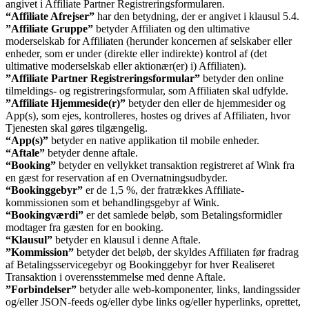
angivet i Affiliate Partner Registreringsformularen.
“Affiliate Afrejser”
har den betydning, der er angivet i klausul 5.4.
”Affiliate Gruppe”
betyder Affiliaten og den ultimative
moderselskab for Affiliaten (herunder koncernen af selskaber eller
enheder, som er under (direkte eller indirekte) kontrol af (det
ultimative moderselskab eller aktionær(er) i) Affiliaten).
”Affiliate Partner Registreringsformular”
betyder den online
tilmeldings- og registreringsformular, som Affiliaten skal udfylde.
”Affiliate Hjemmeside(r)”
betyder den eller de hjemmesider og
App(s), som ejes, kontrolleres, hostes og drives af Affiliaten, hvor
Tjenesten skal gøres tilgængelig.
“App(s)”
betyder en native applikation til mobile enheder.
“Aftale”
betyder denne aftale.
“Booking”
betyder en vellykket transaktion registreret af Wink fra
en gæst for reservation af en Overnatningsudbyder.
“Bookinggebyr”
er de 1,5 %, der fratrækkes Affiliate-
kommissionen som et behandlingsgebyr af Wink.
“Bookingværdi”
er det samlede beløb, som Betalingsformidler
modtager fra gæsten for en booking.
“Klausul”
betyder en klausul i denne Aftale.
”Kommission”
betyder det beløb, der skyldes Affiliaten før fradrag
af Betalingsservicegebyr og Bookinggebyr for hver Realiseret
Transaktion i overensstemmelse med denne Aftale.
”Forbindelser”
betyder alle web-komponenter, links, landingssider
og/eller JSON-feeds og/eller dybe links og/eller hyperlinks, oprettet,