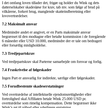
I det omfang loven tillader det, frigør og holder du Wink og dets
datterselskaber skadesløse for krav, tab mv. som følge af brud på
vilkårene, forkert brug, manglende skatteindberetning eller
lovovertrædelser.
7.2 Maksimalt ansvar
Medmindre andet er angivet, er en Parts maksimale ansvar
begrænset til den modtagne eller betalte kommission i de foregående
6 måneder eller USD 10.000, medmindre der er tale om bedrageri
eller forsætlig misligholdelse.
7.3 Tredjepartskrav
Ved tredjepartskrav skal Parterne samarbejde om forsvar og forlig.
7.4 Fraskrivelse af følgeskader
Ingen Part er ansvarlig for indirekte, særlige eller følgeskader.
7.5 Forudbestemte skadeserstatninger
Ved overtrædelse af intellektuelle ejendomsrettigheder eller
fortrolighed skal Affiliaten betale Wink 25.000 USD pr.
overtrædelse som rimelig kompensation. Dette begrænser ikke
Wink’s ret til påbud eller yderligere erstatning.