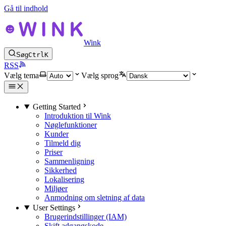
Gå til indhold
Wink
Søg
Ctrl
K
RSS
Vælg tema
Vælg sprog
Getting Started
Introduktion til Wink
Nøglefunktioner
Kunder
Tilmeld dig
Priser
Sammenligning
Sikkerhed
Lokalisering
Miljøer
Anmodning om sletning af data
User Settings
Brugerindstillinger (IAM)
Skift adgangskode