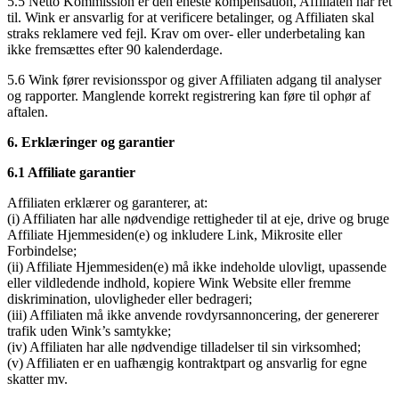
5.5 Netto Kommission er den eneste kompensation, Affiliaten har ret
til. Wink er ansvarlig for at verificere betalinger, og Affiliaten skal
straks reklamere ved fejl. Krav om over- eller underbetaling kan
ikke fremsættes efter 90 kalenderdage.
5.6 Wink fører revisionsspor og giver Affiliaten adgang til analyser
og rapporter. Manglende korrekt registrering kan føre til ophør af
aftalen.
6. Erklæringer og garantier
6.1 Affiliate garantier
Affiliaten erklærer og garanterer, at:
(i) Affiliaten har alle nødvendige rettigheder til at eje, drive og bruge
Affiliate Hjemmesiden(e) og inkludere Link, Mikrosite eller
Forbindelse;
(ii) Affiliate Hjemmesiden(e) må ikke indeholde ulovligt, upassende
eller vildledende indhold, kopiere Wink Website eller fremme
diskrimination, ulovligheder eller bedrageri;
(iii) Affiliaten må ikke anvende rovdyrsannoncering, der genererer
trafik uden Wink’s samtykke;
(iv) Affiliaten har alle nødvendige tilladelser til sin virksomhed;
(v) Affiliaten er en uafhængig kontraktpart og ansvarlig for egne
skatter mv.