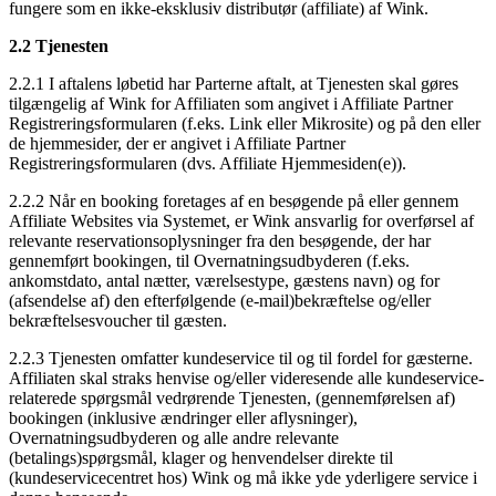
fungere som en ikke-eksklusiv distributør (affiliate) af Wink.
2.2 Tjenesten
2.2.1 I aftalens løbetid har Parterne aftalt, at Tjenesten skal gøres
tilgængelig af Wink for Affiliaten som angivet i Affiliate Partner
Registreringsformularen (f.eks. Link eller Mikrosite) og på den eller
de hjemmesider, der er angivet i Affiliate Partner
Registreringsformularen (dvs. Affiliate Hjemmesiden(e)).
2.2.2 Når en booking foretages af en besøgende på eller gennem
Affiliate Websites via Systemet, er Wink ansvarlig for overførsel af
relevante reservationsoplysninger fra den besøgende, der har
gennemført bookingen, til Overnatningsudbyderen (f.eks.
ankomstdato, antal nætter, værelsestype, gæstens navn) og for
(afsendelse af) den efterfølgende (e-mail)bekræftelse og/eller
bekræftelsesvoucher til gæsten.
2.2.3 Tjenesten omfatter kundeservice til og til fordel for gæsterne.
Affiliaten skal straks henvise og/eller videresende alle kundeservice-
relaterede spørgsmål vedrørende Tjenesten, (gennemførelsen af)
bookingen (inklusive ændringer eller aflysninger),
Overnatningsudbyderen og alle andre relevante
(betalings)spørgsmål, klager og henvendelser direkte til
(kundeservicecentret hos) Wink og må ikke yde yderligere service i