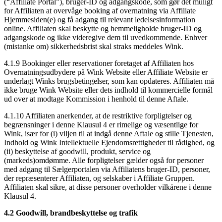
(“Affiliate Portal”), bruger-ID og adgangskode, som gør det muligt
for Affiliaten at overvåge booking af overnatning via Affiliate
Hjemmesiden(e) og få adgang til relevant ledelsesinformation
online. Affiliaten skal beskytte og hemmeligholde bruger-ID og
adgangskode og ikke videregive dem til uvedkommende. Enhver
(mistanke om) sikkerhedsbrist skal straks meddeles Wink.
4.1.9 Bookinger eller reservationer foretaget af Affiliaten hos
Overnatningsudbydere på Wink Website eller Affiliate Website er
underlagt Winks brugsbetingelser, som kan opdateres. Affiliaten må
ikke bruge Wink Website eller dets indhold til kommercielle formål
ud over at modtage Kommission i henhold til denne Aftale.
4.1.10 Affiliaten anerkender, at de restriktive forpligtelser og
begrænsninger i denne Klausul 4 er rimelige og væsentlige for
Wink, især for (i) viljen til at indgå denne Aftale og stille Tjenesten,
Indhold og Wink Intellektuelle Ejendomsrettigheder til rådighed, og
(ii) beskyttelse af goodwill, produkt, service og
(markeds)omdømme. Alle forpligtelser gælder også for personer
med adgang til Sælgerportalen via Affiliatens bruger-ID, personer,
der repræsenterer Affiliaten, og selskaber i Affiliate Gruppen.
Affiliaten skal sikre, at disse personer overholder vilkårene i denne
Klausul 4.
4.2 Goodwill, brandbeskyttelse og trafik