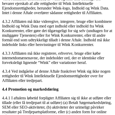
bevarer ejerskab af alle rettigheder til Wink Intellektuelle
Ejendomsrettigheder, herunder Wink-logo, Indhold og Wink Data.
Intet i denne Aftale overfører sådanne rettigheder til Affiliaten.
4.3.2 Affiliaten må ikke videregive, integrere, bruge eller kombinere
Indhold og Wink Data med eget indhold eller indhold fra Wink
Konkurrenter, eller gøre det tilgængeligt for sig selv (undtagen for at
muliggøre Tjenesten) eller for Wink Konkurrenter, eller til andre
formål end som udtrykkeligt tilladt i denne Aftale. Indhold må ikke
indeholde links eller henvisninger til Wink Konkurrenter.
4.3.3 Affiliaten må ikke registrere, erhverve, bruge eller købe
internetdomænenavne, der indeholder ord, der er identiske eller
forveksleligt lignende “Wink” eller variationer heraf.
4.3.4 Ved indgåelse af denne Aftale fraskriver Wink sig ikke nogen
rettigheder til Wink Intellektuelle Ejendomsrettigheder over for
Affiliaten eller tredjepart.
4.4 Promotion og markedsføring
4.4.1 I aftalens løbetid forpligter Affiliaten sig til ikke at udføre eller
tillade (eller få tredjepart til at udføre) (a) Betalt Søgemarkedsføring,
SEM eller SEO-aktiviteter, (b) aktiviteter der urimeligt påvirker
resultater på Tredjepartsplatforme, eller (c) anden form for online