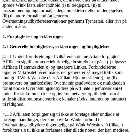
sprede Wink Data eller Indhold (i) til tredjepart, (ii) til
prissammenligningsformål, sider, anmeldelser eller undersøgelser,
(iii) til andre formål end (at generere
Overnatningsudbyderreservationer gennem) Tjenesten, eller (iv) på
anden måde.
4. Forpligtelser og erklæringer
4.1 Generelle forpligtelser, erklæringer og forpligtelser
4.1.1 Under forudsætning af vilkårene i denne Aftale forpligter
Affiliaten sig til kommercielt rimelige bestræbelser på at (i) tilpasse
Affiliate Hjemmesiden(e) og integrere Linket, Forbindelserne
og/eller Mikrositet på en måde, der genererer så meget trafik som
muligt til Wink Website eller Affiliate Hjemmesiden(e), og (ii)
promovere og markedsføre Overnatningsudbydere og muligheden
for at booke Overnatningsudbydere på Affiliate Hjemmesiden(e)
inden for sit kommercielle og interne netværk og til dette formål
stille sit distributionsnetværk og kanaler (f.eks. internet og intranet)
til rådighed.
4.1.2 Affiliaten forpligter sig til ikke at foretage eller undlade at
foretage handlinger, der kan påvirke Winks forhold til
Overnatningsudbydere tilgængelige på Wink Websites. Affiliaten
forpligter sig til ikke at forårsage eller tillade noget, der kan medføre,