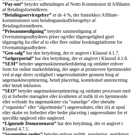
“Pay-out”
betyder udbetalingen af Netto Kommission til Affiliaten
af Betalingsformidleren.
“Betalingsservicegebyr”
er de 4 %, der fratrækkes Affiliate-
kommissionen som betalingsanskaffelsesgebyr af
Betalingsformidleren.
”Prissammenligning”
betyder sammenligning af
Overnatningsudbyderes priser og/eller tilgængelighed gjort
tilgængelig fra eller af to eller flere online bookingplatforme for
Overnatningsudbydere.
”Gen-salg”
har den betydning, der er angivet i Klausul 4.1.7.
“Sælgerportal”
har den betydning, der er angivet i Klausul 4.1.8.
”SEM”
betyder søgemaskinemarkedsføring og omfatter enhver
form for online markedsføring, der søger at promovere hjemmesider
ved at øge deres synlighed i søgeresultatsider gennem brug af
søgemaskineoptimering, betalt placering, kontekstuel annoncering
eller betalt inklusion.
”SEO”
betyder søgemaskineoptimering og omfatter processen med
(i) at forbedre mængden eller kvaliteten af trafik til en hjemmeside
eller webside fra søgemaskiner via “naturlige” eller ubetalte
(“organiske” eller “algoritmiske”) søgeresultater, eller (ii) at opnå
eller skabe en forbedret eller bedre placering i søgeresultater for et
specifikt nøgleord eller nøgleord.
“Lignende Domænenavn”
har den betydning, der er angivet i
Klausul 4.7.1.
”Spamming-regler”
betyder enhver politik, regulering, restriktion