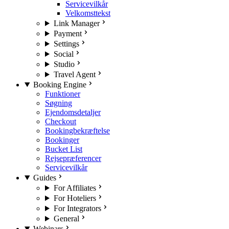
Servicevilkår
Velkomsttekst
Link Manager
Payment
Settings
Social
Studio
Travel Agent
Booking Engine
Funktioner
Søgning
Ejendomsdetaljer
Checkout
Bookingbekræftelse
Bookinger
Bucket List
Rejsepræferencer
Servicevilkår
Guides
For Affiliates
For Hoteliers
For Integrators
General
Webinars