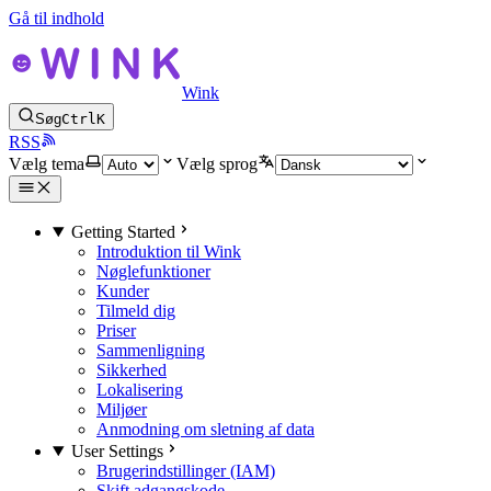
Gå til indhold
Wink
Søg
Ctrl
K
RSS
Vælg tema
Vælg sprog
Getting Started
Introduktion til Wink
Nøglefunktioner
Kunder
Tilmeld dig
Priser
Sammenligning
Sikkerhed
Lokalisering
Miljøer
Anmodning om sletning af data
User Settings
Brugerindstillinger (IAM)
Skift adgangskode