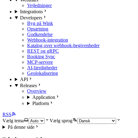
Vejledninger
Integrations
Developers
Byg på Wink
Opsætning
Godkendelse
Webhook-integration
Katalog over webhook-begivenheder
REST og gRPC
Booking Sync
MCP-servere
AI-færdigheder
Geolokalisering
API
Releases
Overview
Application
Platform
RSS
Vælg tema
Vælg sprog
På denne side