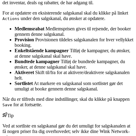
det inventar, deals og rabatter, de har adgang til.
For at opdatere en eksisterende salgskanal skal du klikke på linket
under den salgskanal, du ønsker at opdatere.
Actions
Medlemsrabat
Medlemsprisen gives til rejsende, der booker
gennem denne salgskanal.
Provision
Provisionen tildeles salgskanalen for hver vellykket
booking.
Enkeltstående kampagner
Tilføj de kampagner, du ønsker,
at denne salgskanal skal have.
Bundtede kampagner
Tilføj de bundtede kampagner, du
ønsker, at denne salgskanal skal have.
Aktiveret
Skift til/fra for at aktivere/deaktivere salgskanalen
helt.
Sortlistet
At markere en salgskanal som sortlistet gør det
umuligt at booke gennem denne salgskanal.
Når du er tilfreds med dine indstillinger, skal du klikke på knappen
for at fortsætte.
Save
Tip
Ved at sortliste en salgskanal gør du det umuligt for salgskanalen at
få nogen priser fra dig overhovedet; selv ikke dine Wink Network-