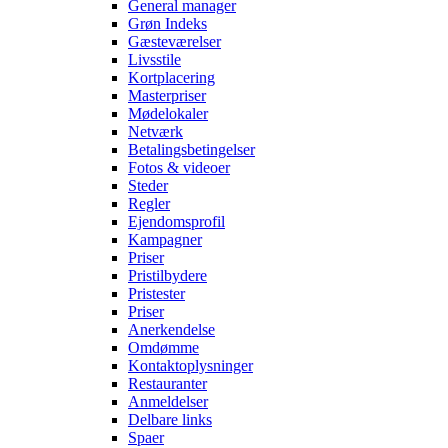
General manager
Grøn Indeks
Gæsteværelser
Livsstile
Kortplacering
Masterpriser
Mødelokaler
Netværk
Betalingsbetingelser
Fotos & videoer
Steder
Regler
Ejendomsprofil
Kampagner
Priser
Pristilbydere
Pristester
Priser
Anerkendelse
Omdømme
Kontaktoplysninger
Restauranter
Anmeldelser
Delbare links
Spaer