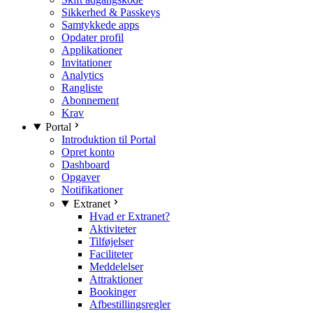
Sikkerhed & Passkeys
Samtykkede apps
Opdater profil
Applikationer
Invitationer
Analytics
Rangliste
Abonnement
Krav
Portal
Introduktion til Portal
Opret konto
Dashboard
Opgaver
Notifikationer
Extranet
Hvad er Extranet?
Aktiviteter
Tilføjelser
Faciliteter
Meddelelser
Attraktioner
Bookinger
Afbestillingsregler