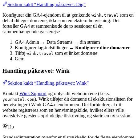
Sektion kaldt “Handling påkrævet: Dig”
Konfigurer din GA4-ejendom til at genkende
som en
wink.travel
del af dit eget domæne, ikke som en ekstern henvisning. Det
fortæller GA4 at sammenkæde de to sessioner til én
sammenhængende gæsterejse.
GA4 Admin → Data Streams → din stream
Konfigurer tag-indstillinger →
Konfigurer dine domæner
Tilføj
som et linket domæne
wink.travel
Gem
Handling påkrævet: Wink
Sektion kaldt “Handling påkrævet: Wink”
Kontakt
Wink Support
og oplys dit webdomæne (f.eks.
). Wink tilføjer dit domæne til eksklusionslisten for
yourhotel.com
henvisninger i Wink GA4-ejendommen. Det forhindrer, at dit
website registreres som en henvisningskilde, hvilket ellers ville
overskrive gæstens oprindelige tilskrivning og starte en ny session.
Tip
Standardintegration ovenfor er tilstrækkelig for de fleste ejendomme