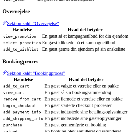
Overvejelse
Sektion kaldt “Overvejelse”
Hændelse
Hvad det betyder
En gæst så et kampagnetilbud for din ejendom
view_promotion
En gæst klikkede på et kampagnetilbud
select_promotion
En gæst gemte din ejendom på sin ønskeliste
add_to_wishlist
Bookingproces
Sektion kaldt “Bookingproces”
Hændelse
Hvad det betyder
En gæst valgte et værelse eller en pakke
add_to_cart
En gæst så sin bookingsammendrag
view_cart
En gæst fjernede et værelse eller en pakke
remove_from_cart
En gæst startede checkout-processen
begin_checkout
En gæst indtastede sine betalingsoplysninger
add_payment_info
En gæst indtastede sine gæsteoplysninger
add_shipping_info
En gæst gennemførte en booking
purchase
En booking blev annulleret og refunderet
refund