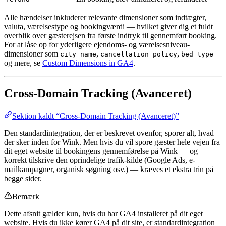
Alle hændelser inkluderer relevante dimensioner som indtægter,
valuta, værelsestype og bookingværdi — hvilket giver dig et fuldt
overblik over gæsterejsen fra første indtryk til gennemført booking.
For at låse op for yderligere ejendoms- og værelsesniveau-
dimensioner som
,
,
city_name
cancellation_policy
bed_type
og mere, se
Custom Dimensions in GA4
.
Cross-Domain Tracking (Avanceret)
Sektion kaldt “Cross-Domain Tracking (Avanceret)”
Den standardintegration, der er beskrevet ovenfor, sporer alt, hvad
der sker inden for Wink. Men hvis du vil spore gæster hele vejen fra
dit eget website til bookingens gennemførelse på Wink — og
korrekt tilskrive den oprindelige trafik-kilde (Google Ads, e-
mailkampagner, organisk søgning osv.) — kræves et ekstra trin på
begge sider.
Bemærk
Dette afsnit gælder kun, hvis du har GA4 installeret på dit eget
website. Hvis du ikke kører GA4 på dit site, er standardintegration