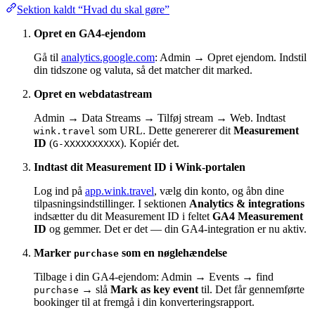
Sektion kaldt “Hvad du skal gøre”
Opret en GA4-ejendom
Gå til
analytics.google.com
: Admin → Opret ejendom. Indstil
din tidszone og valuta, så det matcher dit marked.
Opret en webdatastream
Admin → Data Streams → Tilføj stream → Web. Indtast
som URL. Dette genererer dit
Measurement
wink.travel
ID
(
). Kopiér det.
G-XXXXXXXXXX
Indtast dit Measurement ID i Wink-portalen
Log ind på
app.wink.travel
, vælg din konto, og åbn dine
tilpasningsindstillinger. I sektionen
Analytics & integrations
indsætter du dit Measurement ID i feltet
GA4 Measurement
ID
og gemmer. Det er det — din GA4-integration er nu aktiv.
Marker
som en nøglehændelse
purchase
Tilbage i din GA4-ejendom: Admin → Events → find
→ slå
Mark as key event
til. Det får gennemførte
purchase
bookinger til at fremgå i din konverteringsrapport.