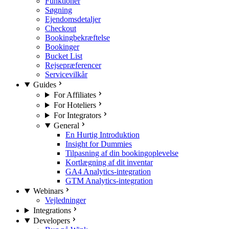
Funktioner
Søgning
Ejendomsdetaljer
Checkout
Bookingbekræftelse
Bookinger
Bucket List
Rejsepræferencer
Servicevilkår
Guides
For Affiliates
For Hoteliers
For Integrators
General
En Hurtig Introduktion
Insight for Dummies
Tilpasning af din bookingoplevelse
Kortlægning af dit inventar
GA4 Analytics-integration
GTM Analytics-integration
Webinars
Vejledninger
Integrations
Developers