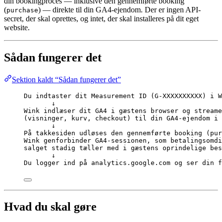
din bookingproces — inklusive den gennemførte booking
(
) — direkte til din GA4-ejendom. Der er ingen API-
purchase
secret, der skal oprettes, og intet, der skal installeres på dit eget
website.
Sådan fungerer det
Sektion kaldt “Sådan fungerer det”
Du indtaster dit Measurement ID (G-XXXXXXXXXX) i W
↓
Wink indlæser dit GA4 i gæstens browser og streame
(visninger, kurv, checkout) til din GA4-ejendom i 
↓
På takkesiden udløses den gennemførte booking (pur
Wink genforbinder GA4-sessionen, som betalingsomdi
salget stadig tæller med i gæstens oprindelige bes
↓
Du logger ind på analytics.google.com og ser din f
Hvad du skal gøre