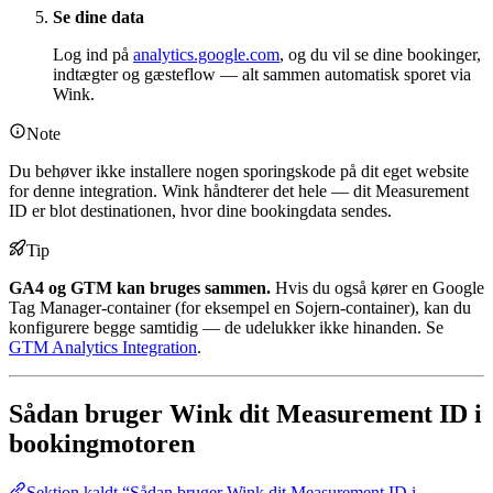
Se dine data
Log ind på
analytics.google.com
, og du vil se dine bookinger,
indtægter og gæsteflow — alt sammen automatisk sporet via
Wink.
Note
Du behøver ikke installere nogen sporingskode på dit eget website
for denne integration. Wink håndterer det hele — dit Measurement
ID er blot destinationen, hvor dine bookingdata sendes.
Tip
GA4 og GTM kan bruges sammen.
Hvis du også kører en Google
Tag Manager-container (for eksempel en Sojern-container), kan du
konfigurere begge samtidig — de udelukker ikke hinanden. Se
GTM Analytics Integration
.
Sådan bruger Wink dit Measurement ID i
bookingmotoren
Sektion kaldt “Sådan bruger Wink dit Measurement ID i