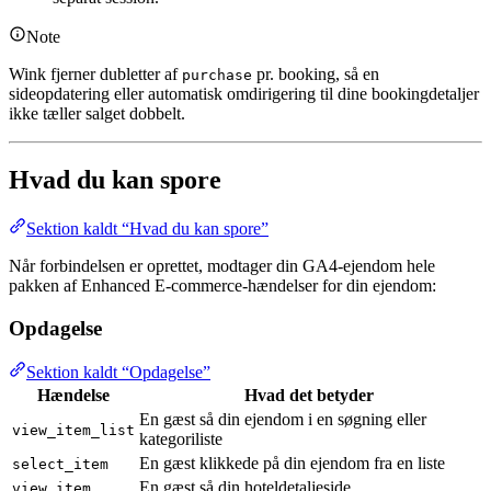
Note
Wink fjerner dubletter af
pr. booking, så en
purchase
sideopdatering eller automatisk omdirigering til dine bookingdetaljer
ikke tæller salget dobbelt.
Hvad du kan spore
Sektion kaldt “Hvad du kan spore”
Når forbindelsen er oprettet, modtager din GA4-ejendom hele
pakken af Enhanced E-commerce-hændelser for din ejendom:
Opdagelse
Sektion kaldt “Opdagelse”
Hændelse
Hvad det betyder
En gæst så din ejendom i en søgning eller
view_item_list
kategoriliste
En gæst klikkede på din ejendom fra en liste
select_item
En gæst så din hoteldetaljeside
view_item