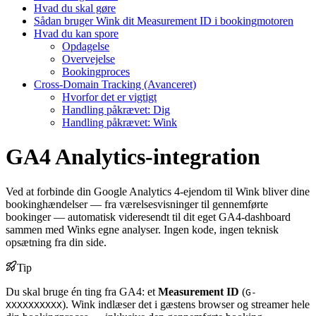
Hvad du skal gøre
Sådan bruger Wink dit Measurement ID i bookingmotoren
Hvad du kan spore
Opdagelse
Overvejelse
Bookingproces
Cross-Domain Tracking (Avanceret)
Hvorfor det er vigtigt
Handling påkrævet: Dig
Handling påkrævet: Wink
GA4 Analytics-integration
Ved at forbinde din Google Analytics 4-ejendom til Wink bliver dine
bookinghændelser — fra værelsesvisninger til gennemførte
bookinger — automatisk videresendt til dit eget GA4-dashboard
sammen med Winks egne analyser. Ingen kode, ingen teknisk
opsætning fra din side.
Tip
Du skal bruge én ting fra GA4: et
Measurement ID
(
G-
). Wink indlæser det i gæstens browser og streamer hele
XXXXXXXXXX