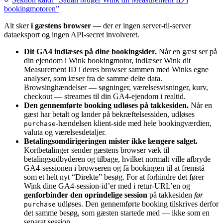
bookingmotoren”
Alt sker
i gæstens browser
— der er ingen server-til-server
dataeksport og ingen API-secret involveret.
Dit GA4 indlæses på dine bookingsider.
Når en gæst ser på
din ejendom i Wink bookingmotor, indlæser Wink dit
Measurement ID i deres browser sammen med Winks egne
analyser, som læser fra de samme delte data.
Browsinghændelser — søgninger, værelsesvisninger, kurv,
checkout — streames til din GA4-ejendom i realtid.
Den gennemførte booking udløses på takkesiden.
Når en
gæst har betalt og lander på bekræftelsessiden, udløses
-hændelsen klient-side med hele bookingværdien,
purchase
valuta og værelsesdetaljer.
Betalingsomdirigeringen mister ikke længere salget.
Kortbetalinger sender gæstens browser væk til
betalingsudbyderen og tilbage, hvilket normalt ville afbryde
GA4-sessionen i browseren og få bookingen til at fremstå
som et helt nyt “Direkte” besøg. For at forhindre det fører
Wink dine GA4-session-id’er med i retur-URL’en og
genforbinder den oprindelige session
på takkesiden
før
udløses. Den gennemførte booking tilskrives derfor
purchase
det samme besøg, som gæsten startede med — ikke som en
separat session.