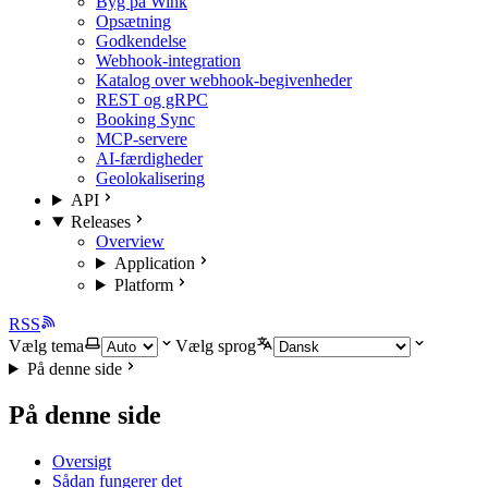
Byg på Wink
Opsætning
Godkendelse
Webhook-integration
Katalog over webhook-begivenheder
REST og gRPC
Booking Sync
MCP-servere
AI-færdigheder
Geolokalisering
API
Releases
Overview
Application
Platform
RSS
Vælg tema
Vælg sprog
På denne side
På denne side
Oversigt
Sådan fungerer det