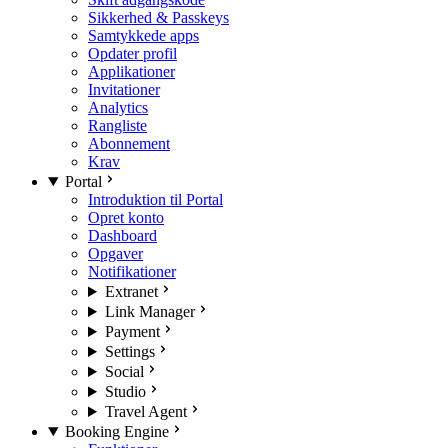
Sikkerhed & Passkeys
Samtykkede apps
Opdater profil
Applikationer
Invitationer
Analytics
Rangliste
Abonnement
Krav
Portal
Introduktion til Portal
Opret konto
Dashboard
Opgaver
Notifikationer
Extranet
Link Manager
Payment
Settings
Social
Studio
Travel Agent
Booking Engine