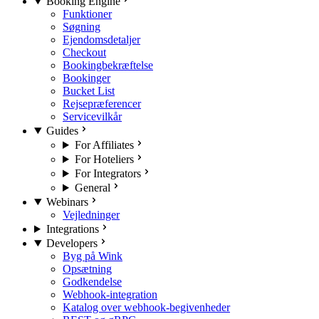
Booking Engine
Funktioner
Søgning
Ejendomsdetaljer
Checkout
Bookingbekræftelse
Bookinger
Bucket List
Rejsepræferencer
Servicevilkår
Guides
For Affiliates
For Hoteliers
For Integrators
General
Webinars
Vejledninger
Integrations
Developers
Byg på Wink
Opsætning
Godkendelse
Webhook-integration
Katalog over webhook-begivenheder