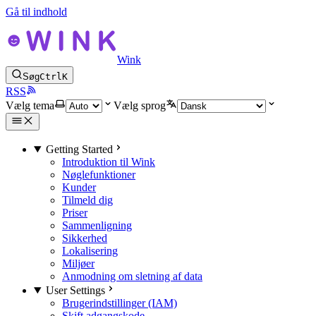
Gå til indhold
Wink
Søg
Ctrl
K
RSS
Vælg tema
Vælg sprog
Getting Started
Introduktion til Wink
Nøglefunktioner
Kunder
Tilmeld dig
Priser
Sammenligning
Sikkerhed
Lokalisering
Miljøer
Anmodning om sletning af data
User Settings
Brugerindstillinger (IAM)
Skift adgangskode