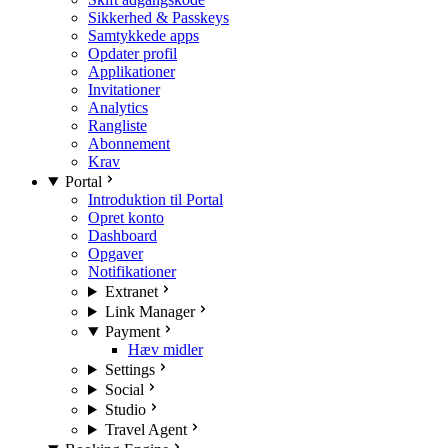
Sikkerhed & Passkeys
Samtykkede apps
Opdater profil
Applikationer
Invitationer
Analytics
Rangliste
Abonnement
Krav
Portal
Introduktion til Portal
Opret konto
Dashboard
Opgaver
Notifikationer
Extranet
Link Manager
Payment
Hæv midler
Settings
Social
Studio
Travel Agent