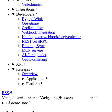
Vejledninger
Integrations
Developers
Byg på Wink
Opsætning
Godkendelse
Webhook-integration
Katalog over webhook-begivenheder
REST og gRPC
Booking Sync
MCP-servere
AI-færdigheder
Geolokalisering
API
Releases
Overview
Application
Platform
RSS
Vælg tema
Vælg sprog
På denne side