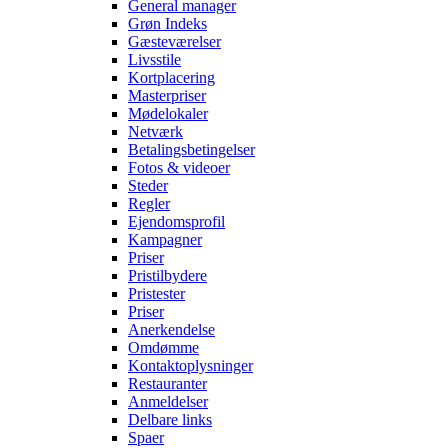
General manager
Grøn Indeks
Gæsteværelser
Livsstile
Kortplacering
Masterpriser
Mødelokaler
Netværk
Betalingsbetingelser
Fotos & videoer
Steder
Regler
Ejendomsprofil
Kampagner
Priser
Pristilbydere
Pristester
Priser
Anerkendelse
Omdømme
Kontaktoplysninger
Restauranter
Anmeldelser
Delbare links
Spaer