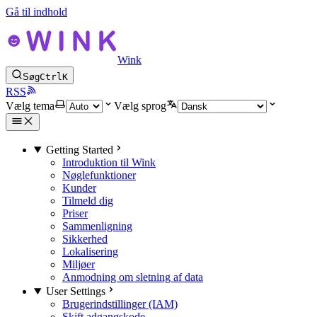
Gå til indhold
Wink
Søg
Ctrl
K
RSS
Vælg tema
Vælg sprog
Getting Started
Introduktion til Wink
Nøglefunktioner
Kunder
Tilmeld dig
Priser
Sammenligning
Sikkerhed
Lokalisering
Miljøer
Anmodning om sletning af data
User Settings
Brugerindstillinger (IAM)
Skift adgangskode