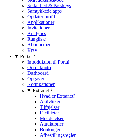
Sikkerhed & Passkeys
Samtykkede apps
Opdater profil
Applikationer
Invitationer
Analytics
Rangliste
Abonnement
Krav
Portal
Introduktion til Portal
Opret konto
Dashboard
Opgaver
Notifikationer
Extranet
Hvad er Extranet?
Aktiviteter
Tilføjelser
Faciliteter
Meddelelser
Attraktioner
Bookinger
Afbestillingsregler