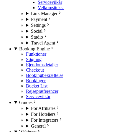
Servicevilkår
Velkomsttekst
Link Manager
Payment
Settings
Social
Studio
Travel Agent
Booking Engine
Funktioner
Søgning
Ejendomsdetaljer
Checkout
Bookingbekræftelse
Bookinger
Bucket List
Rejsepræferencer
Servicevilkår
Guides
For Affiliates
For Hoteliers
For Integrators
General
Webinars