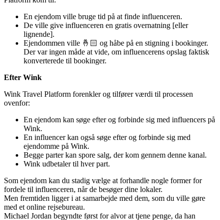
En ejendom ville bruge tid på at finde influenceren.
De ville give influenceren en gratis overnatning [eller
lignende].
Ejendommen ville 🤞🏻 og håbe på en stigning i bookinger.
Der var ingen måde at vide, om influencerens opslag faktisk
konverterede til bookinger.
Efter Wink
Wink Travel Platform forenkler og tilfører værdi til processen
ovenfor:
En ejendom kan søge efter og forbinde sig med influencers på
Wink.
En influencer kan også søge efter og forbinde sig med
ejendomme på Wink.
Begge parter kan spore salg, der kom gennem denne kanal.
Wink udbetaler til hver part.
Som ejendom kan du stadig vælge at forhandle nogle former for
fordele til influenceren, når de besøger dine lokaler.
Men fremtiden ligger i at samarbejde med dem, som du ville gøre
med et online rejsebureau.
Michael Jordan begyndte først for alvor at tjene penge, da han