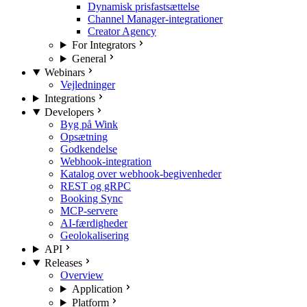
Dynamisk prisfastsættelse
Channel Manager-integrationer
Creator Agency
For Integrators
General
Webinars
Vejledninger
Integrations
Developers
Byg på Wink
Opsætning
Godkendelse
Webhook-integration
Katalog over webhook-begivenheder
REST og gRPC
Booking Sync
MCP-servere
AI-færdigheder
Geolokalisering
API
Releases
Overview
Application
Platform