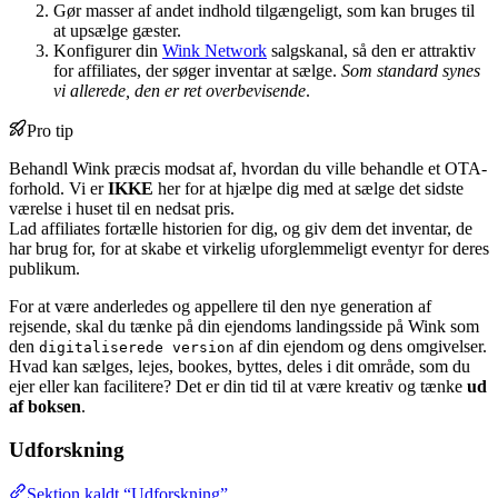
Gør masser af andet indhold tilgængeligt, som kan bruges til
at upsælge gæster.
Konfigurer din
Wink Network
salgskanal, så den er attraktiv
for affiliates, der søger inventar at sælge.
Som standard synes
vi allerede, den er ret overbevisende
.
Pro tip
Behandl Wink præcis modsat af, hvordan du ville behandle et OTA-
forhold. Vi er
IKKE
her for at hjælpe dig med at sælge det sidste
værelse i huset til en nedsat pris.
Lad affiliates fortælle historien for dig, og giv dem det inventar, de
har brug for, for at skabe et virkelig uforglemmeligt eventyr for deres
publikum.
For at være anderledes og appellere til den nye generation af
rejsende, skal du tænke på din ejendoms landingsside på Wink som
den
af din ejendom og dens omgivelser.
digitaliserede version
Hvad kan sælges, lejes, bookes, byttes, deles i dit område, som du
ejer eller kan facilitere? Det er din tid til at være kreativ og tænke
ud
af boksen
.
Udforskning
Sektion kaldt “Udforskning”