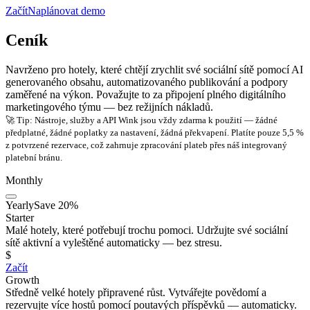
Začít
Naplánovat demo
Ceník
Navrženo pro hotely, které chtějí zrychlit své sociální sítě pomocí AI
generovaného obsahu, automatizovaného publikování a podpory
zaměřené na výkon. Považujte to za připojení plného digitálního
marketingového týmu — bez režijních nákladů.
🚀 Tip: Nástroje, služby a API Wink jsou vždy zdarma k použití — žádné
předplatné, žádné poplatky za nastavení, žádná překvapení. Platíte pouze 5,5 %
z potvrzené rezervace, což zahrnuje zpracování plateb přes náš integrovaný
platební bránu.
Monthly
Yearly
Save 20%
Starter
Malé hotely, které potřebují trochu pomoci. Udržujte své sociální
sítě aktivní a vyleštěné automaticky — bez stresu.
$
Začít
Growth
Středně velké hotely připravené růst. Vytvářejte povědomí a
rezervujte více hostů pomocí poutavých příspěvků — automaticky.