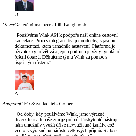
O
Oliver
Generální manažer - Lilit Banglumphu
"Používáme Wink API k podpoře naší online cestovní
kanceláře. Proces integrace byl jednoduchý, s jasnou
dokumentací, která usnadnila nastavení. Platforma je
uživatelsky přívětivá a jejich podpora je vždy rychlá při
řešení dotazů. Děkujeme týmu Wink za pomoc s
úspěšným růstem."
A
Anupong
CEO & zakladatel - Gother
"Od doby, kdy používáme Wink, jsme výrazně
diverzifikovali naše zdroje příjmů. Poskytnuté nástroje
nám umožnily využít dříve nevyužívané kanály, což
vedlo k výraznému nárůstu celkových příjmů. Stalo se
to klíčovou součástí naší strategie růstu."