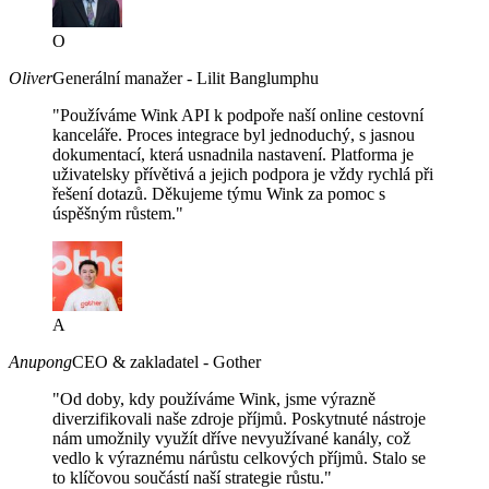
O
Oliver
Generální manažer - Lilit Banglumphu
"Používáme Wink API k podpoře naší online cestovní
kanceláře. Proces integrace byl jednoduchý, s jasnou
dokumentací, která usnadnila nastavení. Platforma je
uživatelsky přívětivá a jejich podpora je vždy rychlá při
řešení dotazů. Děkujeme týmu Wink za pomoc s
úspěšným růstem."
A
Anupong
CEO & zakladatel - Gother
"Od doby, kdy používáme Wink, jsme výrazně
diverzifikovali naše zdroje příjmů. Poskytnuté nástroje
nám umožnily využít dříve nevyužívané kanály, což
vedlo k výraznému nárůstu celkových příjmů. Stalo se
to klíčovou součástí naší strategie růstu."