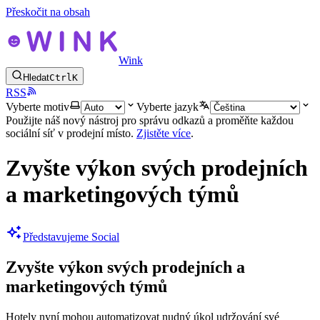
Přeskočit na obsah
Wink
Hledat
Ctrl
K
RSS
Vyberte motiv
Vyberte jazyk
Použijte náš nový nástroj pro správu odkazů a proměňte každou
sociální síť v prodejní místo.
Zjistěte více
.
Zvyšte výkon svých prodejních
a marketingových týmů
Představujeme Social
Zvyšte výkon svých prodejních a
marketingových týmů
Hotely nyní mohou automatizovat nudný úkol udržování své