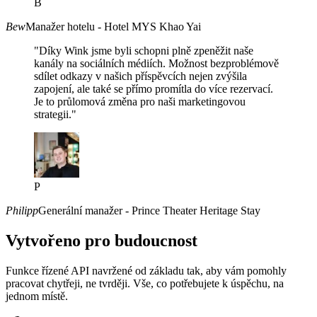
B
Bew
Manažer hotelu - Hotel MYS Khao Yai
"Díky Wink jsme byli schopni plně zpeněžit naše
kanály na sociálních médiích. Možnost bezproblémově
sdílet odkazy v našich příspěvcích nejen zvýšila
zapojení, ale také se přímo promítla do více rezervací.
Je to průlomová změna pro naši marketingovou
strategii."
P
Philipp
Generální manažer - Prince Theater Heritage Stay
Vytvořeno pro budoucnost
Funkce řízené API navržené od základu tak, aby vám pomohly
pracovat chytřeji, ne tvrději. Vše, co potřebujete k úspěchu, na
jednom místě.