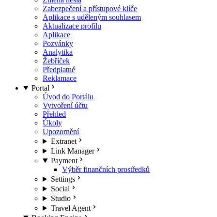
Zabezpečení a přístupové klíče
Aplikace s uděleným souhlasem
Aktualizace profilu
Aplikace
Pozvánky
Analytika
Žebříček
Předplatné
Reklamace
Portal
Úvod do Portálu
Vytvoření účtu
Přehled
Úkoly
Upozornění
Extranet
Link Manager
Payment
Výběr finančních prostředků
Settings
Social
Studio
Travel Agent