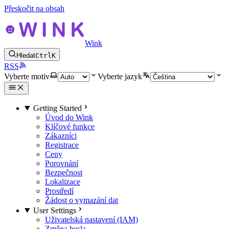
Přeskočit na obsah
Wink
Hledat
Ctrl
K
RSS
Vyberte motiv
Vyberte jazyk
Getting Started
Úvod do Wink
Klíčové funkce
Zákazníci
Registrace
Ceny
Porovnání
Bezpečnost
Lokalizace
Prostředí
Žádost o vymazání dat
User Settings
Uživatelská nastavení (IAM)
Změna hesla