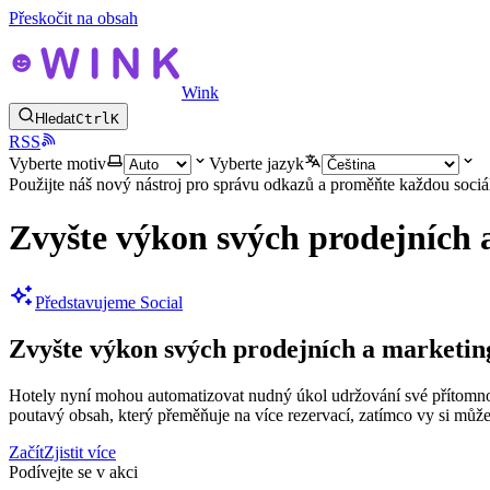
Přeskočit na obsah
Wink
Hledat
Ctrl
K
RSS
Vyberte motiv
Vyberte jazyk
Použijte náš nový nástroj pro správu odkazů a proměňte každou sociál
Zvyšte výkon svých prodejních
Představujeme Social
Zvyšte výkon svých prodejních a marketi
Hotely nyní mohou automatizovat nudný úkol udržování své přítomnost
poutavý obsah, který přeměňuje na více rezervací, zatímco vy si může
Začít
Zjistit více
Podívejte se v akci