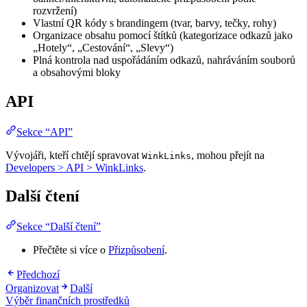
rozvržení)
Vlastní QR kódy s brandingem (tvar, barvy, tečky, rohy)
Organizace obsahu pomocí štítků (kategorizace odkazů jako
„Hotely“, „Cestování“, „Slevy“)
Plná kontrola nad uspořádáním odkazů, nahráváním souborů
a obsahovými bloky
API
Sekce “API”
Vývojáři, kteří chtějí spravovat
, mohou přejít na
WinkLinks
Developers > API > WinkLinks
.
Další čtení
Sekce “Další čtení”
Přečtěte si více o
Přizpůsobení
.
Předchozí
Organizovat
Další
Výběr finančních prostředků