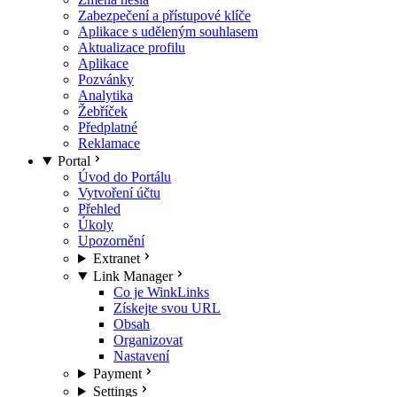
Zabezpečení a přístupové klíče
Aplikace s uděleným souhlasem
Aktualizace profilu
Aplikace
Pozvánky
Analytika
Žebříček
Předplatné
Reklamace
Portal
Úvod do Portálu
Vytvoření účtu
Přehled
Úkoly
Upozornění
Extranet
Link Manager
Co je WinkLinks
Získejte svou URL
Obsah
Organizovat
Nastavení
Payment
Settings