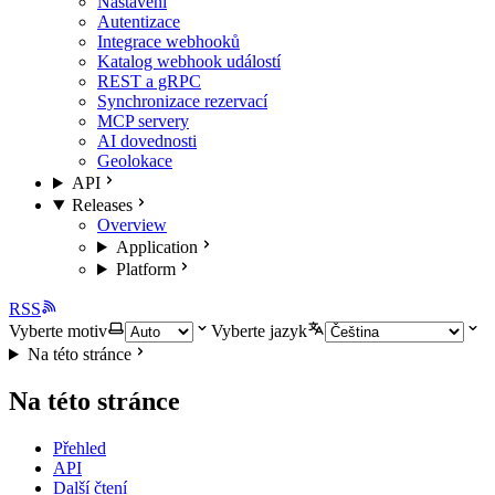
Nastavení
Autentizace
Integrace webhooků
Katalog webhook událostí
REST a gRPC
Synchronizace rezervací
MCP servery
AI dovednosti
Geolokace
API
Releases
Overview
Application
Platform
RSS
Vyberte motiv
Vyberte jazyk
Na této stránce
Na této stránce
Přehled
API
Další čtení