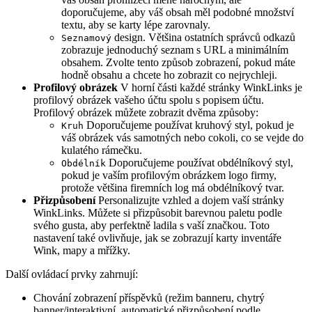
doporučujeme, aby váš obsah měl podobné množství
textu, aby se karty lépe zarovnaly.
design. Většina ostatních správců odkazů
Seznamový
zobrazuje jednoduchý seznam s URL a minimálním
obsahem. Zvolte tento způsob zobrazení, pokud máte
hodně obsahu a chcete ho zobrazit co nejrychleji.
Profilový obrázek
V horní části každé stránky WinkLinks je
profilový obrázek vašeho účtu spolu s popisem účtu.
Profilový obrázek můžete zobrazit dvěma způsoby:
Doporučujeme používat kruhový styl, pokud je
Kruh
váš obrázek vás samotných nebo cokoli, co se vejde do
kulatého rámečku.
Doporučujeme používat obdélníkový styl,
Obdélník
pokud je vaším profilovým obrázkem logo firmy,
protože většina firemních log má obdélníkový tvar.
Přizpůsobení
Personalizujte vzhled a dojem vaší stránky
WinkLinks. Můžete si přizpůsobit barevnou paletu podle
svého gusta, aby perfektně ladila s vaší značkou. Toto
nastavení také ovlivňuje, jak se zobrazují karty inventáře
Wink, mapy a mřížky.
Další ovládací prvky zahrnují:
Chování zobrazení příspěvků (režim banneru, chytrý
banner/interaktivní, automatické přizpůsobení podle