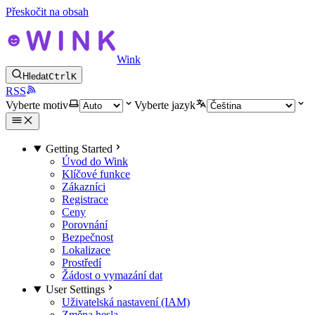
Přeskočit na obsah
Wink
Hledat
Ctrl
K
RSS
Vyberte motiv
Vyberte jazyk
Getting Started
Úvod do Wink
Klíčové funkce
Zákazníci
Registrace
Ceny
Porovnání
Bezpečnost
Lokalizace
Prostředí
Žádost o vymazání dat
User Settings
Uživatelská nastavení (IAM)
Změna hesla