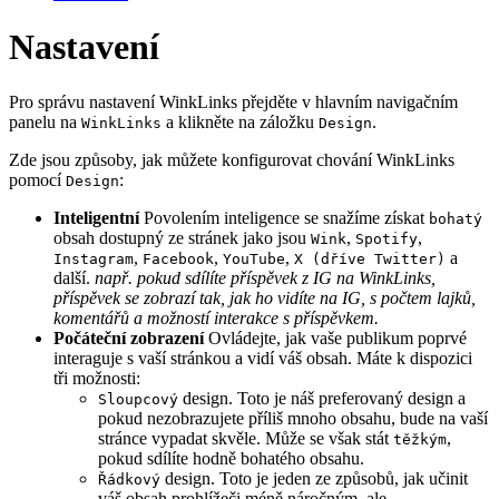
Nastavení
Pro správu nastavení WinkLinks přejděte v hlavním navigačním
panelu na
a klikněte na záložku
.
WinkLinks
Design
Zde jsou způsoby, jak můžete konfigurovat chování WinkLinks
pomocí
:
Design
Inteligentní
Povolením inteligence se snažíme získat
bohatý
obsah dostupný ze stránek jako jsou
,
,
Wink
Spotify
,
,
,
a
Instagram
Facebook
YouTube
X (dříve Twitter)
další.
např. pokud sdílíte příspěvek z IG na WinkLinks,
příspěvek se zobrazí tak, jak ho vidíte na IG, s počtem lajků,
komentářů a možností interakce s příspěvkem.
Počáteční zobrazení
Ovládejte, jak vaše publikum poprvé
interaguje s vaší stránkou a vidí váš obsah. Máte k dispozici
tři možnosti:
design. Toto je náš preferovaný design a
Sloupcový
pokud nezobrazujete příliš mnoho obsahu, bude na vaší
stránce vypadat skvěle. Může se však stát
,
těžkým
pokud sdílíte hodně bohatého obsahu.
design. Toto je jeden ze způsobů, jak učinit
Řádkový
váš obsah prohlížeči méně náročným, ale