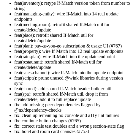
feat(inventory): retype If-Match version token from number to
string
feat(managing-entity): wire If-Match into 14 real update
endpoints
feat(meeting-room): retrofit shared If-Match util for
create/delete/update
feat(place): retrofit shared If-Match util for
create/delete/update
feat(plan): pay-as-you-go subscription & usage UI (#767)
feat(property): wire If-Match into 12 real update endpoints
feat(rate-plan): wire If-Match into the update endpoint
feat(restaurant): retrofit shared If-Match util for
create/delete/update
feat(sales-channel): wire If-Match into the update endpoint
feat(scripts): prune unused @wink libraries during version
sync
feat(shared): add shared If-Match header builder util
feat(spa): retrofit shared If-Match util, drop it from
create/delete, add it to full-replace update
fix: add missing peer dependencies flagged by
@nx/dependency-checks
fix: clean up remaining no-console and a11y lint failures
fix: continue button changes (#765)
fix: correct stale test doubles and a wrong section-state flag
fix: hotel and room card changes (#753)