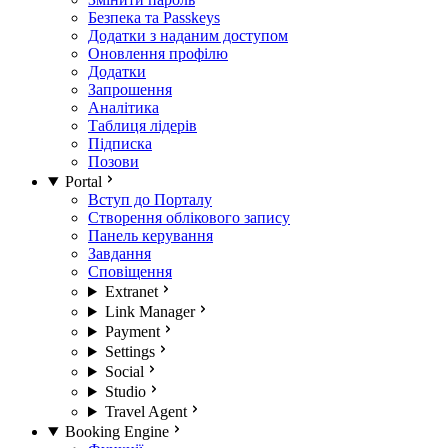
Безпека та Passkeys
Додатки з наданим доступом
Оновлення профілю
Додатки
Запрошення
Аналітика
Таблиця лідерів
Підписка
Позови
Portal
Вступ до Порталу
Створення облікового запису
Панель керування
Завдання
Сповіщення
Extranet
Link Manager
Payment
Settings
Social
Studio
Travel Agent
Booking Engine