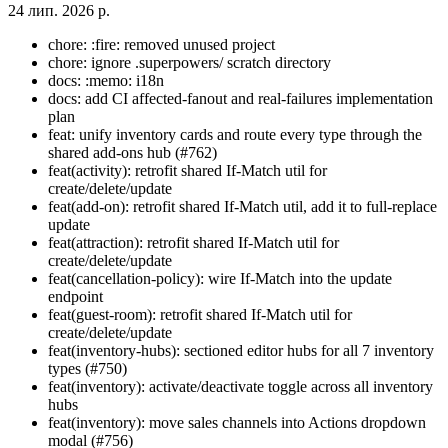
24 лип. 2026 р.
chore: :fire: removed unused project
chore: ignore .superpowers/ scratch directory
docs: :memo: i18n
docs: add CI affected-fanout and real-failures implementation
plan
feat: unify inventory cards and route every type through the
shared add-ons hub (#762)
feat(activity): retrofit shared If-Match util for
create/delete/update
feat(add-on): retrofit shared If-Match util, add it to full-replace
update
feat(attraction): retrofit shared If-Match util for
create/delete/update
feat(cancellation-policy): wire If-Match into the update
endpoint
feat(guest-room): retrofit shared If-Match util for
create/delete/update
feat(inventory-hubs): sectioned editor hubs for all 7 inventory
types (#750)
feat(inventory): activate/deactivate toggle across all inventory
hubs
feat(inventory): move sales channels into Actions dropdown
modal (#756)