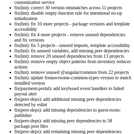
customization service
fix(lint): correct 30 version mismatches across 11 projects
fix(lint): disable empty-function rule for intentional no-op
initialization
fix(lint): fix 10 more projects - package versions and template
accessibility
fix(lint): fix 4 more projects - remove unused dependencies
and fix versions
fix(lint): fix 5 projects - unused imports, template accessibility
fix(lint): fix unused variables, add missing peer dependencies
fix(lint): remove 20 unused dependencies from 13 projects
fix(lint): remove empty object patterns from inventory reducer
actions
fix(lint): remove unused @angular/common from 22 projects
fix(lint): update fontawesome-common-types version to match
installed version
fix(payment-portal): add keyboard event handlers to failed
payout alert
fix(peer-deps): add additional missing peer dependencies
detected by eslint
fix(peer-deps): add missing dependencies to guest-room-
publisher
fix(peer-deps): add missing peer dependencies to 58
package.json files
fix(peer-deps): add remaining missing peer dependencies