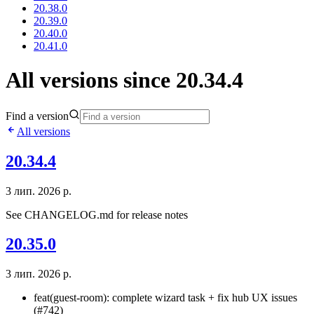
20.38.0
20.39.0
20.40.0
20.41.0
All versions since 20.34.4
Find a version
All versions
20.34.4
3 лип. 2026 р.
See CHANGELOG.md for release notes
20.35.0
3 лип. 2026 р.
feat(guest-room): complete wizard task + fix hub UX issues
(#742)