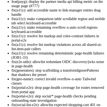
feat(payg): display the partner media api billing metric on the
usage page (#777)
fix(a11y): add accessible name to link-manager entries drag
handle
fix(a11y): make comparison table scrollable region and mobile
tab select keyboard-accessible
fix(a11y): make remaining overflow-x-auto scroll regions
keyboard-accessible
fix(a11y): resolve list markup and color-contrast failures in
portal-e2e
fix(a11y): resolve list markup violations across all shared-ui-
list-item-pair callers
fix(a11y): resolve remaining deterministic page-health failures
(JOB1-33)
fix(e2e-utils): allowlist redundant OIDC discovery/jwks noise
in page-health
fix(generators): stop scaffolding a transformIgnorePatterns
that shadows the preset
fix(geo-name): correct invalid overflow-x-auto Tailwind
classes
fix(portal-e2e): drop page-health coverage for routes removed
from portal app
fix(portal-e2e): skip social/* page-health checks pending
onboarding-state investigation
fix(social-list-e2e): allowlist expected shopping-cart 401 on