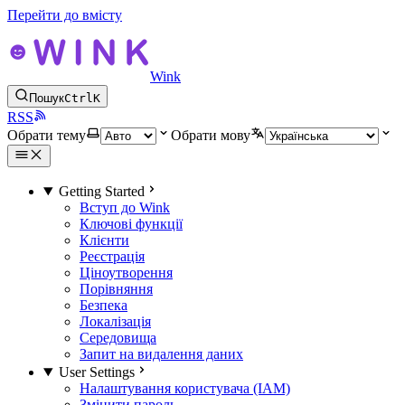
Перейти до вмісту
Wink
Пошук
Ctrl
K
RSS
Обрати тему
Обрати мову
Getting Started
Вступ до Wink
Ключові функції
Клієнти
Реєстрація
Ціноутворення
Порівняння
Безпека
Локалізація
Середовища
Запит на видалення даних
User Settings
Налаштування користувача (IAM)
Змінити пароль