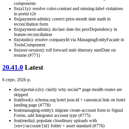
components
fix(a11y): resolve color-contrast and missing-label violations
in portal e2e
fix(payment-admin): correct prior-month date math in
reconciliation form
fix(payment-admin): declare date-fns peerDependency in
feature-reconciliation
fix(studio): resolve companyId via ManagingEntityFacade in
ToolsComponent
fix(user-session): roll forward stale itinerary startDate on
resume (#771)
20.41.0
Latest
6 серп. 2026 р.
docs(portal-e2e): clarify why social/* page-health routes are
skipped
feat(book): schema.org hotel json-ld + canonical link on hotel
landing page (#778)
feat(managing-entity): migrate create-account form to Signal
Forms, add Integrator account type (#775)
feat(media): populate cloudinary uploads with
{env}/account/{id} folder + asset standard (#776)