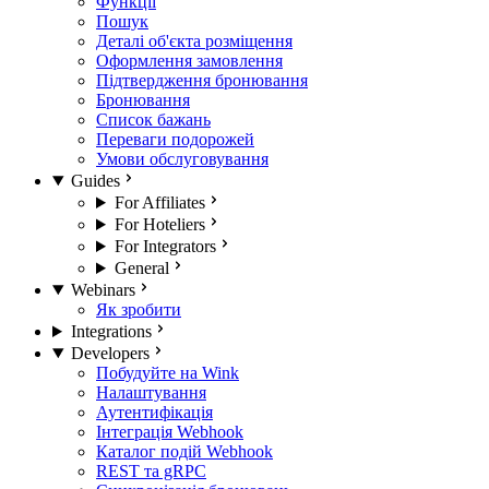
Функції
Пошук
Деталі об'єкта розміщення
Оформлення замовлення
Підтвердження бронювання
Бронювання
Список бажань
Переваги подорожей
Умови обслуговування
Guides
For Affiliates
For Hoteliers
For Integrators
General
Webinars
Як зробити
Integrations
Developers
Побудуйте на Wink
Налаштування
Аутентифікація
Інтеграція Webhook
Каталог подій Webhook
REST та gRPC