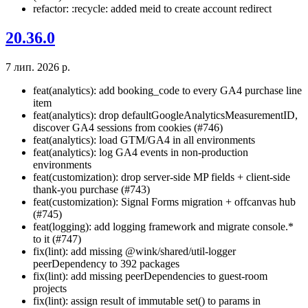
refactor: :recycle: added meid to create account redirect
20.36.0
7 лип. 2026 р.
feat(analytics): add booking_code to every GA4 purchase line
item
feat(analytics): drop defaultGoogleAnalyticsMeasurementID,
discover GA4 sessions from cookies (#746)
feat(analytics): load GTM/GA4 in all environments
feat(analytics): log GA4 events in non-production
environments
feat(customization): drop server-side MP fields + client-side
thank-you purchase (#743)
feat(customization): Signal Forms migration + offcanvas hub
(#745)
feat(logging): add logging framework and migrate console.*
to it (#747)
fix(lint): add missing @wink/shared/util-logger
peerDependency to 392 packages
fix(lint): add missing peerDependencies to guest-room
projects
fix(lint): assign result of immutable set() to params in