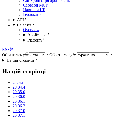
Синхронізація бронювань
Сервери MCP
Навички ШІ
Геолокація
API
Releases
Overview
Application
Platform
RSS
Обрати тему
Обрати мову
На цій сторінці
На цій сторінці
Огляд
20.34.4
20.35.0
20.36.0
20.36.1
20.36.2
20.37.0
20.37.1