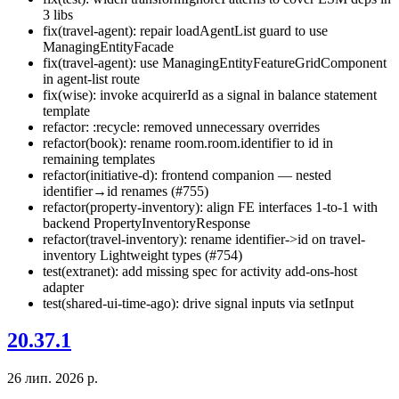
3 libs
fix(travel-agent): repair loadAgentList guard to use
ManagingEntityFacade
fix(travel-agent): use ManagingEntityFeatureGridComponent
in agent-list route
fix(wise): invoke acquirerId as a signal in balance statement
template
refactor: :recycle: removed unnecessary overrides
refactor(book): rename room.room.identifier to id in
remaining templates
refactor(initiative-d): frontend companion — nested
identifier→id renames (#755)
refactor(property-inventory): align FE interfaces 1-to-1 with
backend PropertyInventoryResponse
refactor(travel-inventory): rename identifier->id on travel-
inventory Lightweight types (#754)
test(extranet): add missing spec for activity add-ons-host
adapter
test(shared-ui-time-ago): drive signal inputs via setInput
20.37.1
26 лип. 2026 р.