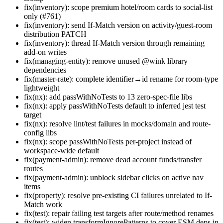
fix(inventory): scope premium hotel/room cards to social-list
only (#761)
fix(inventory): send If-Match version on activity/guest-room
distribution PATCH
fix(inventory): thread If-Match version through remaining
add-on writes
fix(managing-entity): remove unused @wink library
dependencies
fix(master-rate): complete identifier→id rename for room-type
lightweight
fix(nx): add passWithNoTests to 13 zero-spec-file libs
fix(nx): apply passWithNoTests default to inferred jest test
target
fix(nx): resolve lint/test failures in mocks/domain and route-
config libs
fix(nx): scope passWithNoTests per-project instead of
workspace-wide default
fix(payment-admin): remove dead account funds/transfer
routes
fix(payment-admin): unblock sidebar clicks on active nav
items
fix(property): resolve pre-existing CI failures unrelated to If-
Match work
fix(test): repair failing test targets after route/method renames
fix(test): widen transformIgnorePatterns to cover ESM deps in