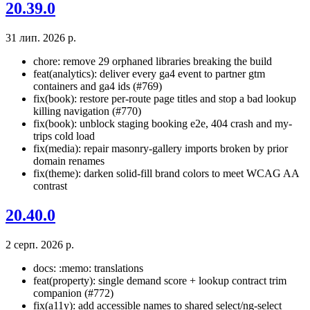
20.39.0
31 лип. 2026 р.
chore: remove 29 orphaned libraries breaking the build
feat(analytics): deliver every ga4 event to partner gtm
containers and ga4 ids (#769)
fix(book): restore per-route page titles and stop a bad lookup
killing navigation (#770)
fix(book): unblock staging booking e2e, 404 crash and my-
trips cold load
fix(media): repair masonry-gallery imports broken by prior
domain renames
fix(theme): darken solid-fill brand colors to meet WCAG AA
contrast
20.40.0
2 серп. 2026 р.
docs: :memo: translations
feat(property): single demand score + lookup contract trim
companion (#772)
fix(a11y): add accessible names to shared select/ng-select