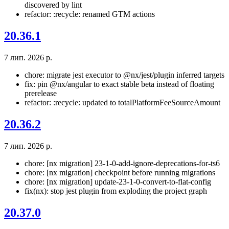
discovered by lint
refactor: :recycle: renamed GTM actions
20.36.1
7 лип. 2026 р.
chore: migrate jest executor to @nx/jest/plugin inferred targets
fix: pin @nx/angular to exact stable beta instead of floating
prerelease
refactor: :recycle: updated to totalPlatformFeeSourceAmount
20.36.2
7 лип. 2026 р.
chore: [nx migration] 23-1-0-add-ignore-deprecations-for-ts6
chore: [nx migration] checkpoint before running migrations
chore: [nx migration] update-23-1-0-convert-to-flat-config
fix(nx): stop jest plugin from exploding the project graph
20.37.0