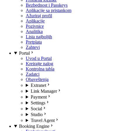
Bezbednost i Passkeys
Aplikacije sa pristankom
Ažuriraj profil
Aplikacije
Pozivnice
Analitika
Lista najboljih
Pretplata
Zahtevi
Portal
Uvod u Portal
Kreirajte nalog
Kontrolna tabla
Zadatci
Obaveštenja
Extranet
Link Manager
Payment
Settings
Social
Studio
Travel Agent
Booking Engine