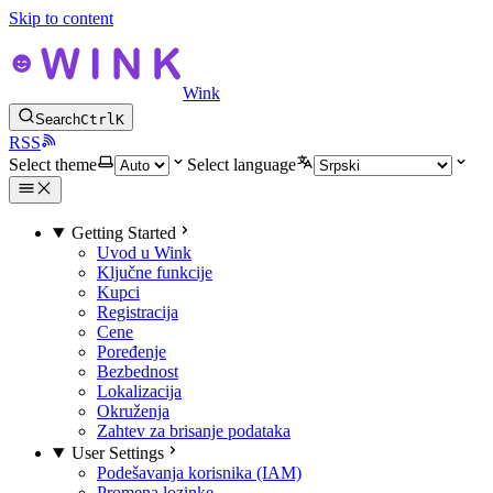
Skip to content
Wink
Search
Ctrl
K
RSS
Select theme
Select language
Getting Started
Uvod u Wink
Ključne funkcije
Kupci
Registracija
Cene
Poređenje
Bezbednost
Lokalizacija
Okruženja
Zahtev za brisanje podataka
User Settings
Podešavanja korisnika (IAM)
Promena lozinke