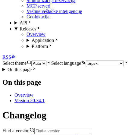
Sinhronizacija rezervacija
MCP serveri
Veštine veštačke inteligencije
Geolokacija
API
Releases
Overview
Application
Platform
RSS
Select theme
Select language
On this page
On this page
Overview
Version 20.34.1
Changelog
Find a version