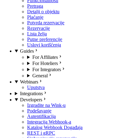
Funkcionalnosti
Pretraga
Detalji o objektu
Plaćanje
Potvrda rezervacije
Rezervacije
Lista želja
Putne preferencije
Uslovi korišćenja
Guides
For Affiliates
For Hoteliers
For Integrators
General
Webinars
Uputstva
Integrations
Developers
Izgradite na Wink-u
Podešavanje
Autentifikacija
Integracija Webhook-a
Katalog Webhook Događaja
REST i gRPC