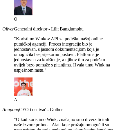
O
Oliver
Generalni direktor - Lilit Banglumphu
"Koristimo Winkov API za podršku našoj online
putničkoj agenciji. Proces integracije bio je
jednostavan, s jasnom dokumentacijom koja je
omogućila besprijekornu postavu. Platforma je
jednostavna za korištenje, a njihov tim za podršku
uvijek brzo pomaže s pitanjima. Hvala timu Wink na
uspješnom rastu."
A
Anupong
CEO i osnivač - Gother
"Otkad koristimo Wink, značajno smo diverzificirali
naše izvore prihoda. Alati koje pružaju omogućili su
nam pristup do sada nedovoljno iskorištenim kanalima,