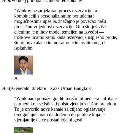
Alan
Voditelj prihoda - Unicorn Hospitality
"Winkov besprijekoran proces rezervacije, u
kombinaciji s personaliziranim ponudama i
mogućnostima upsella, značajno je povećao našu
prosječnu vrijednost rezervacije. Ono što još više
cijenimo je njihov model temeljen na izvedbi —
troškove imamo samo kada rezervacija uspješno prođe,
što njihove alate čini ne samo učinkovitim nego i
isplativim."
A
Andy
Generalni direktor - Zazz Urban Bangkok
"Wink nam pomaže graditi mrežu influencera i affiliate
partnera koji se istinski poistovjećuju s našim brendom.
To je otvorilo nove kanale za ciljano oglašavanje,
omogućujući nam da dođemo do publike koja je
vjerojatnije da će postati lojalni gosti."