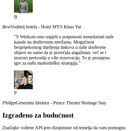
B
Bew
Voditelj hotela - Hotel MYS Khao Yai
"S Winkom smo uspjeli u potpunosti monetizirati naše
kanale na društvenim mrežama. Mogućnost
besprijekornog dijeljenja linkova u naše društvene
objave ne samo da je povećala angažman, već se i
izravno pretvorila u više rezervacija. To je promjena
igre za našu marketinšku strategiju."
P
Philipp
Generalni direktor - Prince Theater Heritage Stay
Izgrađeno za budućnost
Značajke vođene API-jem dizajnirane od temelja da vam pomognu