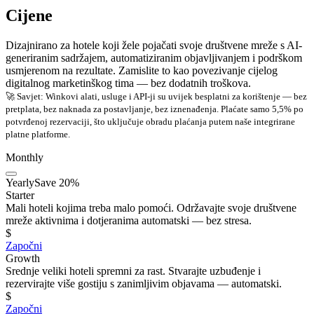
Cijene
Dizajnirano za hotele koji žele pojačati svoje društvene mreže s AI-
generiranim sadržajem, automatiziranim objavljivanjem i podrškom
usmjerenom na rezultate. Zamislite to kao povezivanje cijelog
digitalnog marketinškog tima — bez dodatnih troškova.
🚀 Savjet: Winkovi alati, usluge i API-ji su uvijek besplatni za korištenje — bez
pretplata, bez naknada za postavljanje, bez iznenađenja. Plaćate samo 5,5% po
potvrđenoj rezervaciji, što uključuje obradu plaćanja putem naše integrirane
platne platforme.
Monthly
Yearly
Save 20%
Starter
Mali hoteli kojima treba malo pomoći. Održavajte svoje društvene
mreže aktivnima i dotjeranima automatski — bez stresa.
$
Započni
Growth
Srednje veliki hoteli spremni za rast. Stvarajte uzbuđenje i
rezervirajte više gostiju s zanimljivim objavama — automatski.
$
Započni