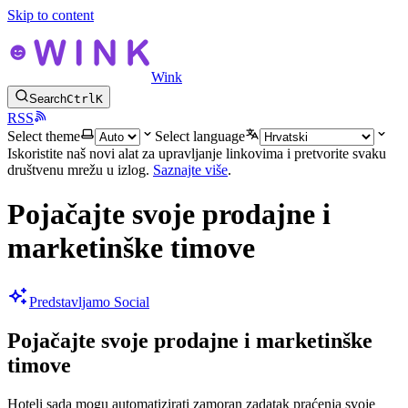
Skip to content
Wink
Search
Ctrl
K
RSS
Select theme
Select language
Iskoristite naš novi alat za upravljanje linkovima i pretvorite svaku
društvenu mrežu u izlog.
Saznajte više
.
Pojačajte svoje prodajne i
marketinške timove
Predstavljamo Social
Pojačajte svoje prodajne i marketinške
timove
Hoteli sada mogu automatizirati zamoran zadatak praćenja svoje