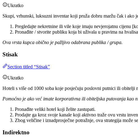
Ukratko
Skupi, vrhunski, luksuzni inventar koji pruža dobru maržu čak i ako je
Pregledajte nekretnine ili vile koje imaju nevjerojatnu cijenu [
Pronađite / stvorite publiku koja bi uživala u pravima na hvalisa
Ova vrsta kupca obično je pažljivo odabrana publika / grupa.
Stisak
Section titled “Stisak”
Ukratko
Hoteli s više od 1000 soba koje posjećuju poslovni putnici ili obitelji
Pomoćno je ako već imate korporativna ili obiteljska putovanja kao ni
Pronađite veliki hotel koji želite zastupati.
Prodajte ga kroz svoje kanale koji aktivno traže ovu vrstu inven
Zbog veličine i iznadprosječne potražnje, ova strategija može se z
Indirektno