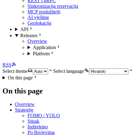
REST i gRPC
Sinkronizacija rezervacija
MCP poslužitelji
AI vještine
Geolokacija
API
Releases
Overview
Application
Platform
RSS
Select theme
Select language
On this page
On this page
Overview
Strategije
FOMO / YOLO
Stisak
Indirektno
Po Brojevima