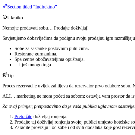
Section titled “Indirektno”
Ukratko
Nemojte prodavati sobu… Prodajte doživljaj!
Savjetujemo dobavljačima da podignu svoju prodajnu igru razmišljajući
Sobe za sastanke poslovnim putnicima.
Restorane gurmanima.
Spa centre obožavateljima opuštanja.
…i još mnogo toga.
Tip
Proces rezervacije uvijek zahtijeva da rezervator prvo odabere sobu. 
ALI… marketing ne mora početi sa sobom; ostavlja vam prostor da istra
Za ovaj primjer, pretpostavimo da je vaša publika uglavnom sastavlje
Pretražite
doživljaj ronjenja.
Prodajte taj doživljaj ronjenja svojoj publici umjesto hotelske s
Zaradite proviziju i od sobe i od svih dodataka koje gost rezervi