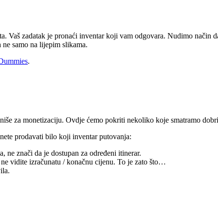
eta. Vaš zadatak je pronaći inventar koji vam odgovara. Nudimo način da
a ne samo na lijepim slikama.
r Dummies
.
e niše za monetizaciju. Ovdje ćemo pokriti nekoliko koje smatramo dobr
čnete prodavati bilo koji inventar putovanja:
, ne znači da je dostupan za određeni itinerar.
 ne vidite izračunatu / konačnu cijenu. To je zato što…
ila.