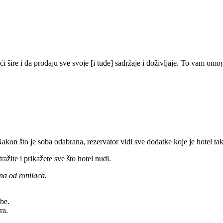
 šire i da prodaju sve svoje [i tuđe] sadržaje i doživljaje. To vam om
Nakon što je soba odabrana, rezervator vidi sve dodatke koje je hotel t
žite i prikažete sve što hotel nudi.
na od ronilaca.
obe.
ra.