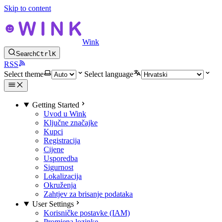
Skip to content
Wink
Search
Ctrl
K
RSS
Select theme
Select language
Getting Started
Uvod u Wink
Ključne značajke
Kupci
Registracija
Cijene
Usporedba
Sigurnost
Lokalizacija
Okruženja
Zahtjev za brisanje podataka
User Settings
Korisničke postavke (IAM)
Promjena lozinke