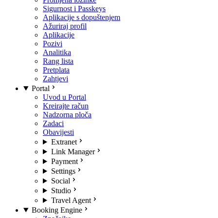
Sigurnost i Passkeys
Aplikacije s dopuštenjem
Ažuriraj profil
Aplikacije
Pozivi
Analitika
Rang lista
Pretplata
Zahtjevi
Portal
Uvod u Portal
Kreirajte račun
Nadzorna ploča
Zadaci
Obavijesti
Extranet
Link Manager
Payment
Settings
Social
Studio
Travel Agent
Booking Engine