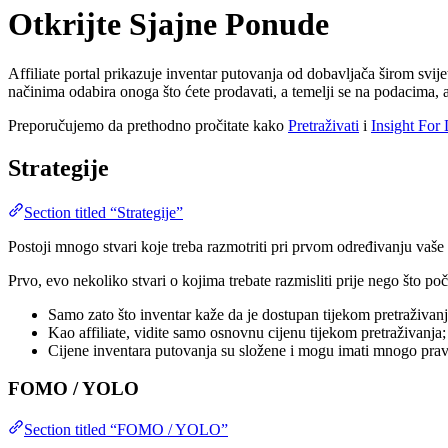
Otkrijte Sjajne Ponude
Affiliate portal prikazuje inventar putovanja od dobavljača širom svij
načinima odabira onoga što ćete prodavati, a temelji se na podacima, 
Preporučujemo da prethodno pročitate kako
Pretraživati
i
Insight Fo
Strategije
Section titled “Strategije”
Postoji mnogo stvari koje treba razmotriti pri prvom određivanju vaš
Prvo, evo nekoliko stvari o kojima trebate razmisliti prije nego što po
Samo zato što inventar kaže da je dostupan tijekom pretraživanja
Kao affiliate, vidite samo osnovnu cijenu tijekom pretraživanja;
Cijene inventara putovanja su složene i mogu imati mnogo prav
FOMO / YOLO
Section titled “FOMO / YOLO”