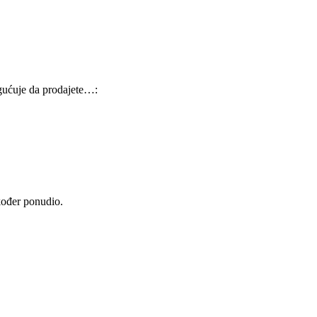
ogućuje da prodajete…:
akođer ponudio.