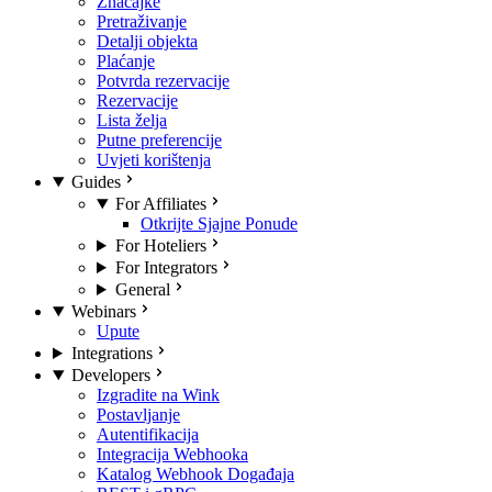
Značajke
Pretraživanje
Detalji objekta
Plaćanje
Potvrda rezervacije
Rezervacije
Lista želja
Putne preferencije
Uvjeti korištenja
Guides
For Affiliates
Otkrijte Sjajne Ponude
For Hoteliers
For Integrators
General
Webinars
Upute
Integrations
Developers
Izgradite na Wink
Postavljanje
Autentifikacija
Integracija Webhooka
Katalog Webhook Događaja