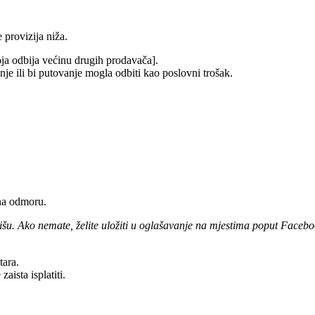
 provizija niža.
koja odbija većinu drugih prodavača].
nje ili bi putovanje mogla odbiti kao poslovni trošak.
 na odmoru.
šu. Ako nemate, želite uložiti u oglašavanje na mjestima poput Faceboo
tara.
aista isplatiti.