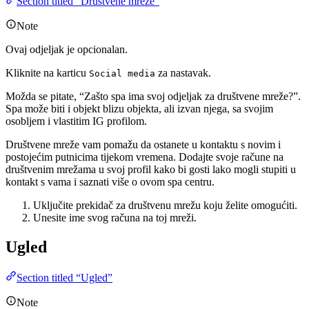
Section titled “Društvene mreže”
Note
Ovaj odjeljak je opcionalan.
Kliknite na karticu
za nastavak.
Social media
Možda se pitate, “Zašto spa ima svoj odjeljak za društvene mreže?”.
Spa može biti i objekt blizu objekta, ali izvan njega, sa svojim
osobljem i vlastitim IG profilom.
Društvene mreže vam pomažu da ostanete u kontaktu s novim i
postojećim putnicima tijekom vremena. Dodajte svoje račune na
društvenim mrežama u svoj profil kako bi gosti lako mogli stupiti u
kontakt s vama i saznati više o ovom spa centru.
Uključite prekidač za društvenu mrežu koju želite omogućiti.
Unesite ime svog računa na toj mreži.
Ugled
Section titled “Ugled”
Note