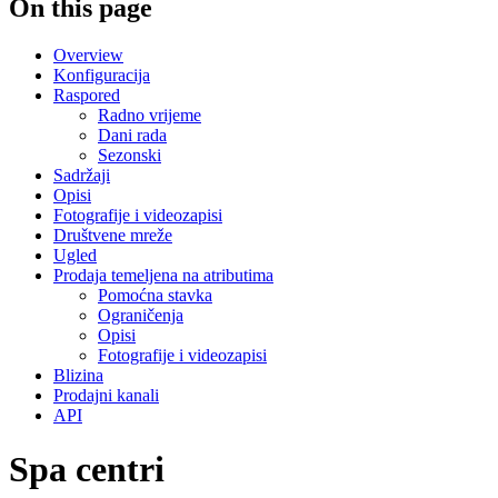
On this page
Overview
Konfiguracija
Raspored
Radno vrijeme
Dani rada
Sezonski
Sadržaji
Opisi
Fotografije i videozapisi
Društvene mreže
Ugled
Prodaja temeljena na atributima
Pomoćna stavka
Ograničenja
Opisi
Fotografije i videozapisi
Blizina
Prodajni kanali
API
Spa centri