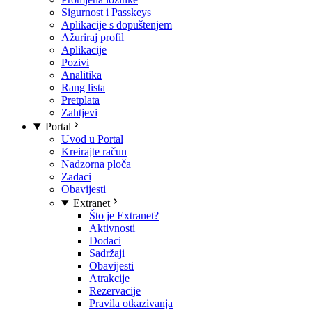
Sigurnost i Passkeys
Aplikacije s dopuštenjem
Ažuriraj profil
Aplikacije
Pozivi
Analitika
Rang lista
Pretplata
Zahtjevi
Portal
Uvod u Portal
Kreirajte račun
Nadzorna ploča
Zadaci
Obavijesti
Extranet
Što je Extranet?
Aktivnosti
Dodaci
Sadržaji
Obavijesti
Atrakcije
Rezervacije
Pravila otkazivanja