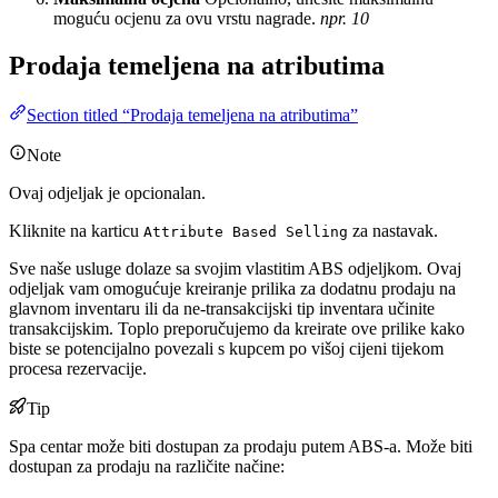
moguću ocjenu za ovu vrstu nagrade.
npr. 10
Prodaja temeljena na atributima
Section titled “Prodaja temeljena na atributima”
Note
Ovaj odjeljak je opcionalan.
Kliknite na karticu
za nastavak.
Attribute Based Selling
Sve naše usluge dolaze sa svojim vlastitim ABS odjeljkom. Ovaj
odjeljak vam omogućuje kreiranje prilika za dodatnu prodaju na
glavnom inventaru ili da ne-transakcijski tip inventara učinite
transakcijskim. Toplo preporučujemo da kreirate ove prilike kako
biste se potencijalno povezali s kupcem po višoj cijeni tijekom
procesa rezervacije.
Tip
Spa centar može biti dostupan za prodaju putem ABS-a. Može biti
dostupan za prodaju na različite načine: