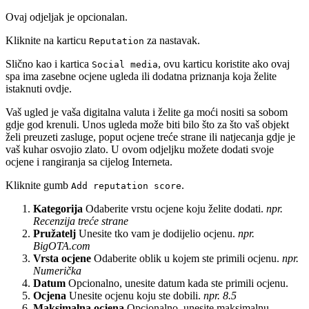
Ovaj odjeljak je opcionalan.
Kliknite na karticu
za nastavak.
Reputation
Slično kao i kartica
, ovu karticu koristite ako ovaj
Social media
spa ima zasebne ocjene ugleda ili dodatna priznanja koja želite
istaknuti ovdje.
Vaš ugled je vaša digitalna valuta i želite ga moći nositi sa sobom
gdje god krenuli. Unos ugleda može biti bilo što za što vaš objekt
želi preuzeti zasluge, poput ocjene treće strane ili natjecanja gdje je
vaš kuhar osvojio zlato. U ovom odjeljku možete dodati svoje
ocjene i rangiranja sa cijelog Interneta.
Kliknite gumb
.
Add reputation score
Kategorija
Odaberite vrstu ocjene koju želite dodati.
npr.
Recenzija treće strane
Pružatelj
Unesite tko vam je dodijelio ocjenu.
npr.
BigOTA.com
Vrsta ocjene
Odaberite oblik u kojem ste primili ocjenu.
npr.
Numerička
Datum
Opcionalno, unesite datum kada ste primili ocjenu.
Ocjena
Unesite ocjenu koju ste dobili.
npr. 8.5
Maksimalna ocjena
Opcionalno, unesite maksimalnu