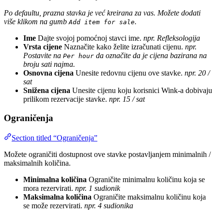
Po defaultu, prazna stavka je već kreirana za vas. Možete dodati
više klikom na gumb
.
Add item for sale
Ime
Dajte svojoj pomoćnoj stavci ime.
npr. Refleksologija
Vrsta cijene
Naznačite kako želite izračunati cijenu.
npr.
Postavite na
da označite da je cijena bazirana na
Per hour
broju sati najma.
Osnovna cijena
Unesite redovnu cijenu ove stavke.
npr. 20 /
sat
Snižena cijena
Unesite cijenu koju korisnici Wink-a dobivaju
prilikom rezervacije stavke.
npr. 15 / sat
Ograničenja
Section titled “Ograničenja”
Možete ograničiti dostupnost ove stavke postavljanjem minimalnih /
maksimalnih količina.
Minimalna količina
Ograničite minimalnu količinu koja se
mora rezervirati.
npr. 1 sudionik
Maksimalna količina
Ograničite maksimalnu količinu koja
se može rezervirati.
npr. 4 sudionika