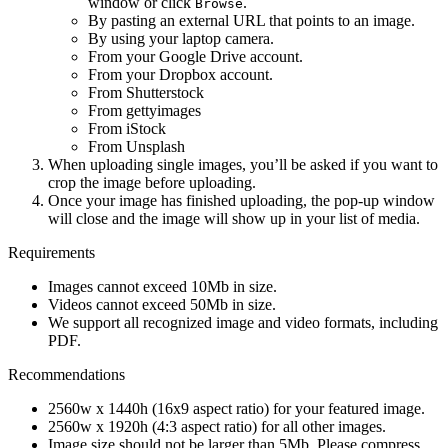
window or click
.
Browse
By pasting an external URL that points to an image.
By using your laptop camera.
From your Google Drive account.
From your Dropbox account.
From Shutterstock
From gettyimages
From iStock
From Unsplash
When uploading single images, you’ll be asked if you want to
crop the image before uploading.
Once your image has finished uploading, the pop-up window
will close and the image will show up in your list of media.
Requirements
Images cannot exceed 10Mb in size.
Videos cannot exceed 50Mb in size.
We support all recognized image and video formats, including
PDF.
Recommendations
2560w x 1440h (16x9 aspect ratio) for your featured image.
2560w x 1920h (4:3 aspect ratio) for all other images.
Image size should not be larger than 5Mb. Please compress