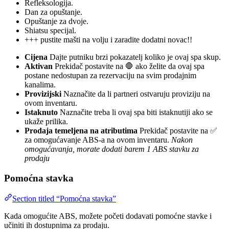
Refleksologija.
Dan za opuštanje.
Opuštanje za dvoje.
Shiatsu specijal.
+++ pustite mašti na volju i zaradite dodatni novac!!
Cijena
Dajte putniku brzi pokazatelj koliko je ovaj spa skup.
Aktivan
Prekidač postavite na 🛑 ako želite da ovaj spa
postane nedostupan za rezervaciju na svim prodajnim
kanalima.
Provizijski
Naznačite da li partneri ostvaruju proviziju na
ovom inventaru.
Istaknuto
Naznačite treba li ovaj spa biti istaknutiji ako se
ukaže prilika.
Prodaja temeljena na atributima
Prekidač postavite na ✅
za omogućavanje ABS-a na ovom inventaru.
Nakon
omogućavanja, morate dodati barem 1 ABS stavku za
prodaju
Pomoćna stavka
Section titled “Pomoćna stavka”
Kada omogućite ABS, možete početi dodavati pomoćne stavke i
učiniti ih dostupnima za prodaju.