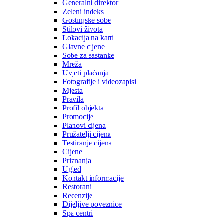
Generalni direktor
Zeleni indeks
Gostinjske sobe
Stilovi života
Lokacija na karti
Glavne cijene
Sobe za sastanke
Mreža
Uvjeti plaćanja
Fotografije i videozapisi
Mjesta
Pravila
Profil objekta
Promocije
Planovi cijena
Pružatelji cijena
Testiranje cijena
Cijene
Priznanja
Ugled
Kontakt informacije
Restorani
Recenzije
Dijeljive poveznice
Spa centri