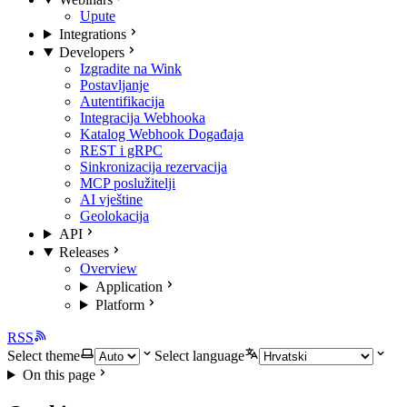
Upute
Integrations
Developers
Izgradite na Wink
Postavljanje
Autentifikacija
Integracija Webhooka
Katalog Webhook Događaja
REST i gRPC
Sinkronizacija rezervacija
MCP poslužitelji
AI vještine
Geolokacija
API
Releases
Overview
Application
Platform
RSS
Select theme
Select language
On this page