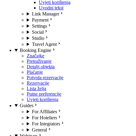
Uvjeti korištenja
Uvodni tekst
Link Manager
Payment
Settings
Social
Studio
Travel Agent
Booking Engine
Značajke
Pretraživanje
Detalji objekta
Plaćanje
Potvrda rezervacije
Rezervacije
Lista želja
Putne preferencije
Uvjeti korištenja
Guides
For Affiliates
For Hoteliers
For Integrators
General
Webinars