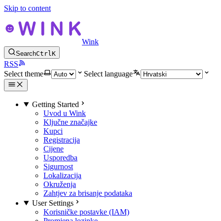
Skip to content
Wink
Search
Ctrl
K
RSS
Select theme
Select language
Getting Started
Uvod u Wink
Ključne značajke
Kupci
Registracija
Cijene
Usporedba
Sigurnost
Lokalizacija
Okruženja
Zahtjev za brisanje podataka
User Settings
Korisničke postavke (IAM)
Promjena lozinke