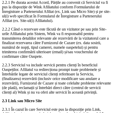
2.2.1 Pe durata acestui Acord, Părțile au convenit că Serviciul va fi
pus la dispoziție de Wink Afiliatului conform Formularului de
Înregistrare a Partenerului Afiliat (ex. Link sau Micro Site) și pe site-
ul(i) web specificat în Formularul de Înregistrare a Partenerului
Afiliat (ex. Site-ul(i) Afiliatului).
2.2.2 Când o rezervare este făcută de un vizitator pe sau prin Site-
urile Afiliatului prin Sistem, Wink va fi responsabil pentru
transmiterea detaliilor relevante ale rezervării de la vizitatorul care a
finalizat rezervarea către Furnizorul de Cazare (ex. data sosirii,
numărul de nopți, tipul camerei, numele oaspetelui) și pentru
trimiterea confirmării ulterioare (email) și/sau voucherului de
confirmare către Oaspete.
2.2.3 Serviciul va include servicii pentru clienți în beneficiul
Oaspeților. Afiliatul va redirecționa prompt toate problemele și
întrebările legate de serviciul clienți referitoare la Serviciu,
(finalizarea) rezervării (inclusiv orice modificare sau anulare a
rezervării), Furnizorul de Cazare și toate celelalte probleme relevante
(de plată), reclamații și întrebări direct către (centrul de servicii
clienți al) Wink și nu va oferi alte servicii în această privință.
2.3 Link sau Micro Site
2.3.1 În cazul în care Serviciul este pus la dispoziție prin Link,