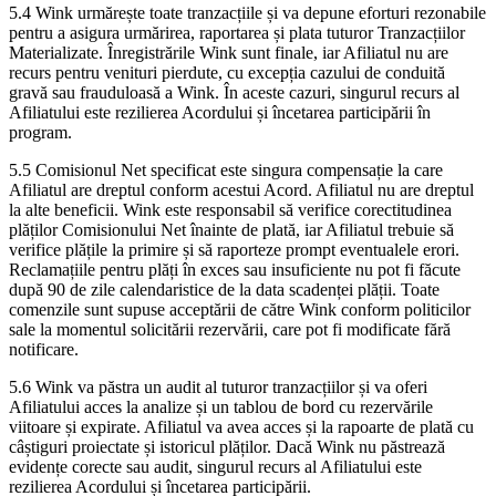
5.4 Wink urmărește toate tranzacțiile și va depune eforturi rezonabile
pentru a asigura urmărirea, raportarea și plata tuturor Tranzacțiilor
Materializate. Înregistrările Wink sunt finale, iar Afiliatul nu are
recurs pentru venituri pierdute, cu excepția cazului de conduită
gravă sau frauduloasă a Wink. În aceste cazuri, singurul recurs al
Afiliatului este rezilierea Acordului și încetarea participării în
program.
5.5 Comisionul Net specificat este singura compensație la care
Afiliatul are dreptul conform acestui Acord. Afiliatul nu are dreptul
la alte beneficii. Wink este responsabil să verifice corectitudinea
plăților Comisionului Net înainte de plată, iar Afiliatul trebuie să
verifice plățile la primire și să raporteze prompt eventualele erori.
Reclamațiile pentru plăți în exces sau insuficiente nu pot fi făcute
după 90 de zile calendaristice de la data scadenței plății. Toate
comenzile sunt supuse acceptării de către Wink conform politicilor
sale la momentul solicitării rezervării, care pot fi modificate fără
notificare.
5.6 Wink va păstra un audit al tuturor tranzacțiilor și va oferi
Afiliatului acces la analize și un tablou de bord cu rezervările
viitoare și expirate. Afiliatul va avea acces și la rapoarte de plată cu
câștiguri proiectate și istoricul plăților. Dacă Wink nu păstrează
evidențe corecte sau audit, singurul recurs al Afiliatului este
rezilierea Acordului și încetarea participării.