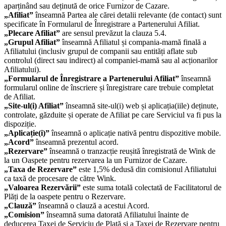
aparținând sau deținută de orice Furnizor de Cazare.
„Afiliat”
înseamnă Partea ale cărei detalii relevante (de contact) sunt
specificate în Formularul de Înregistrare a Partenerului Afiliat.
„Plecare Afiliat”
are sensul prevăzut la clauza 5.4.
„Grupul Afiliat”
înseamnă Afiliatul și compania-mamă finală a
Afiliatului (inclusiv grupul de companii sau entități aflate sub
controlul (direct sau indirect) al companiei-mamă sau al acționarilor
Afiliatului).
„Formularul de Înregistrare a Partenerului Afiliat”
înseamnă
formularul online de înscriere și înregistrare care trebuie completat
de Afiliat.
„Site-ul(i) Afiliat”
înseamnă site-ul(i) web și aplicația(iile) deținute,
controlate, găzduite și operate de Afiliat pe care Serviciul va fi pus la
dispoziție.
„Aplicație(i)”
înseamnă o aplicație nativă pentru dispozitive mobile.
„Acord”
înseamnă prezentul acord.
„Rezervare”
înseamnă o tranzacție reușită înregistrată de Wink de
la un Oaspete pentru rezervarea la un Furnizor de Cazare.
„Taxa de Rezervare”
este 1,5% dedusă din comisionul Afiliatului
ca taxă de procesare de către Wink.
„Valoarea Rezervării”
este suma totală colectată de Facilitatorul de
Plăți de la oaspete pentru o Rezervare.
„Clauză”
înseamnă o clauză a acestui Acord.
„Comision”
înseamnă suma datorată Afiliatului înainte de
deducerea Taxei de Serviciu de Plată și a Taxei de Rezervare pentru