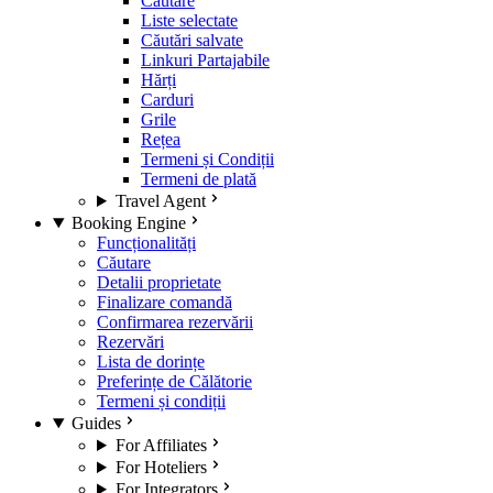
Căutare
Liste selectate
Căutări salvate
Linkuri Partajabile
Hărți
Carduri
Grile
Rețea
Termeni și Condiții
Termeni de plată
Travel Agent
Booking Engine
Funcționalități
Căutare
Detalii proprietate
Finalizare comandă
Confirmarea rezervării
Rezervări
Lista de dorințe
Preferințe de Călătorie
Termeni și condiții
Guides
For Affiliates
For Hoteliers
For Integrators