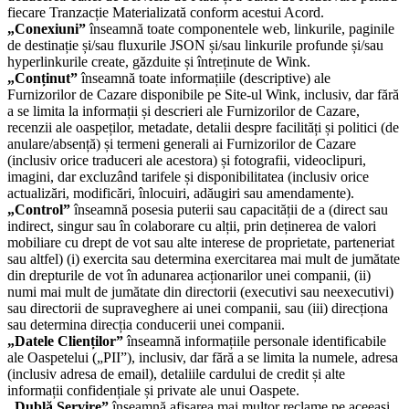
fiecare Tranzacție Materializată conform acestui Acord.
„Conexiuni”
înseamnă toate componentele web, linkurile, paginile
de destinație și/sau fluxurile JSON și/sau linkurile profunde și/sau
hyperlinkurile create, găzduite și întreținute de Wink.
„Conținut”
înseamnă toate informațiile (descriptive) ale
Furnizorilor de Cazare disponibile pe Site-ul Wink, inclusiv, dar fără
a se limita la informații și descrieri ale Furnizorilor de Cazare,
recenzii ale oaspeților, metadate, detalii despre facilități și politici (de
anulare/absență) și termeni generali ai Furnizorilor de Cazare
(inclusiv orice traduceri ale acestora) și fotografii, videoclipuri,
imagini, dar excluzând tarifele și disponibilitatea (inclusiv orice
actualizări, modificări, înlocuiri, adăugiri sau amendamente).
„Control”
înseamnă posesia puterii sau capacității de a (direct sau
indirect, singur sau în colaborare cu alții, prin deținerea de valori
mobiliare cu drept de vot sau alte interese de proprietate, parteneriat
sau altfel) (i) exercita sau determina exercitarea mai mult de jumătate
din drepturile de vot în adunarea acționarilor unei companii, (ii)
numi mai mult de jumătate din directorii (executivi sau neexecutivi)
sau directorii de supraveghere ai unei companii, sau (iii) direcționa
sau determina direcția conducerii unei companii.
„Datele Clienților”
înseamnă informațiile personale identificabile
ale Oaspetelui („PII”), inclusiv, dar fără a se limita la numele, adresa
(inclusiv adresa de email), detaliile cardului de credit și alte
informații confidențiale și private ale unui Oaspete.
„Dublă Servire”
înseamnă afișarea mai multor reclame pe aceeași