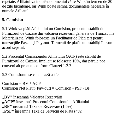
repetate, Afiliatul va transfera domeniul către Wink în termen de 20
de zile lucrătoare, iar Wink poate semna documentele necesare în
numele Afiliatului.
5. Comision
5.1 Wink va plăti Afiliatului un Comision, procentul stabilit de
Furnizorul de Cazare din valoarea rezervării generate de Tranzacțiile
Materializate. Wink folosește un Facilitator de Plăți terț pentru
tranzacțiile Pay-in și Pay-out. Termenii de plată sunt stabiliți într-un
acord separat.
5.2 Procentul Comisionului Afiliatului (ACP) este stabilit de
Furnizorul de Cazare. Implicit se folosește 10%, dar părțile pot
conveni alt procent conform Clauzei 1.2.3.
5.3 Comisionul se calculează astfel:
Comision = BV * ACP
Comision Net Plătit (Pay-out) = Comision - PSF - BF
„BV”
înseamnă Valoarea Rezervării
„ACP”
înseamnă Procentul Comisionului Afiliatului
„BF”
înseamnă Taxa de Rezervare (1,5%)
„PSF”
înseamnă Taxa de Serviciu de Plată (4%)