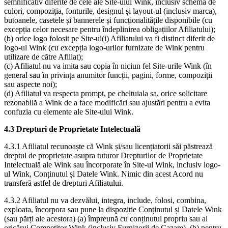
semnificativ diferite de cele ale Site-ului Wink, inclusiv schema de
culori, compoziția, fonturile, designul și layout-ul (inclusiv marca),
butoanele, casetele și bannerele și funcționalitățile disponibile (cu
excepția celor necesare pentru îndeplinirea obligațiilor Afiliatului);
(b) orice logo folosit pe Site-ul(i) Afiliatului va fi distinct diferit de
logo-ul Wink (cu excepția logo-urilor furnizate de Wink pentru
utilizare de către Afiliat);
(c) Afiliatul nu va imita sau copia în niciun fel Site-urile Wink (în
general sau în privința anumitor funcții, pagini, forme, compoziții
sau aspecte noi);
(d) Afiliatul va respecta prompt, pe cheltuiala sa, orice solicitare
rezonabilă a Wink de a face modificări sau ajustări pentru a evita
confuzia cu elemente ale Site-ului Wink.
4.3 Drepturi de Proprietate Intelectuală
4.3.1 Afiliatul recunoaște că Wink și/sau licențiatorii săi păstrează
dreptul de proprietate asupra tuturor Drepturilor de Proprietate
Intelectuală ale Wink sau încorporate în Site-ul Wink, inclusiv logo-
ul Wink, Conținutul și Datele Wink. Nimic din acest Acord nu
transferă astfel de drepturi Afiliatului.
4.3.2 Afiliatul nu va dezvălui, integra, include, folosi, combina,
exploata, încorpora sau pune la dispoziție Conținutul și Datele Wink
(sau părți ale acestora) (a) împreună cu conținutul propriu sau al
oricărui Competitor Wink (inclusiv Furnizorii de Cazare), (b) pentru