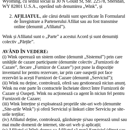
Wyoming, cu sediul social la 30 N Gould St, Ste. 22578, Sheridan,
WY 82801 U.S.A., operând sub denumirea „Wink”, și
AFILIATUL
, ale cărui detalii sunt specificate în Formularul
de Înregistrare a Partenerului Afiliat sau au fost transmise
online (denumit „Afiliatul”).
Wink și Afiliatul sunt o „Parte” a acestui Acord și sunt denumiți
colectiv „Părțile”.
AVÂND ÎN VEDERE:
(i) Wink operează un sistem online (denumit „Sistemul”) prin care
unitățile de cazare participante (denumite colectiv „Furnizorii de
Cazare”, fiecare „Furnizor de Cazare”) pot pune la dispoziție
inventarul lor pentru rezervare, iar prin care oaspeții pot face
rezervări la acești Furnizori de Cazare (denumit „Serviciul”);
(ii) Wink nu deține, controlează, oferă sau gestionează niciun anunț.
Wink nu este parte în contractele încheiate direct între Furnizorii de
Cazare și Oaspeți. Wink nu acționează ca agent în niciun fel pentru
Furnizorii de Cazare;
(iii) Wink întreține și exploatează propriile site-uri web (denumite
„Site-urile Wink”) și oferă Serviciul și linkuri către Serviciu pe site-
urile terților;
(iv) Afiliatul deține, controlează, găzduiește și/sau operează unul sau
mai multe domenii de internet, site-uri web și aplicații;
(v) Afiliatul și Wink doresc ca Afiliatul să pună Serviciul (direct sau