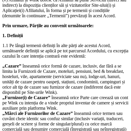
indirect) la dispoziția clienților săi și vizitatorilor Site-ului(i) și
Aplicației(i) Afiliatului, în forma și pe termenii și condițiile
(denumite în continuare „Termenii”) prevăzuți în acest Acord.
Prin urmare, Părțile au convenit următoarele:
1. Definiții
1.1 Pe lângă termenii definiți în alte părți ale acestui Acord,
următoarele definiții se aplică pe tot parcursul Acordului, cu excepția
cazului în care intenția contrară este evidentă:
„Cazare”
înseamnă orice formă de cazare, inclusiv, dar fără a se
limita la Furnizorii de Cazare, moteluri, pensiuni, bed & breakfast,
hosteluri, vile, apartamente (serviciate sau nu), lodge-uri, hanuri,
unități de cazare pentru oaspeți, stațiuni, condominii, campinguri și
orice alt tip de cazare sau furnizor de cazare (indiferent dacă este
disponibil pe Site-urile Wink).
„Furnizor(i) de Cazare”
înseamnă orice Parte care creează un cont
pe Wink cu intenția de a vinde propriul inventar de camere și servicii
auxiliare prin platforma Wink.
„Mărci ale Furnizorilor de Cazare”
înseamnă orice termen sau
cuvânt cheie identic sau confuz similar (inclusiv variații, traduceri,
greșeli de scriere și forme de singular/plural) cu orice marcă
comercială sau denumire comercială (înregistrată sau neînregistrată)