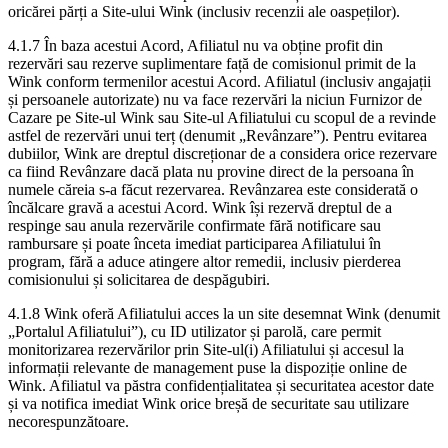
oricărei părți a Site-ului Wink (inclusiv recenzii ale oaspeților).
4.1.7 În baza acestui Acord, Afiliatul nu va obține profit din
rezervări sau rezerve suplimentare față de comisionul primit de la
Wink conform termenilor acestui Acord. Afiliatul (inclusiv angajații
și persoanele autorizate) nu va face rezervări la niciun Furnizor de
Cazare pe Site-ul Wink sau Site-ul Afiliatului cu scopul de a revinde
astfel de rezervări unui terț (denumit „Revânzare”). Pentru evitarea
dubiilor, Wink are dreptul discreționar de a considera orice rezervare
ca fiind Revânzare dacă plata nu provine direct de la persoana în
numele căreia s-a făcut rezervarea. Revânzarea este considerată o
încălcare gravă a acestui Acord. Wink își rezervă dreptul de a
respinge sau anula rezervările confirmate fără notificare sau
rambursare și poate înceta imediat participarea Afiliatului în
program, fără a aduce atingere altor remedii, inclusiv pierderea
comisionului și solicitarea de despăgubiri.
4.1.8 Wink oferă Afiliatului acces la un site desemnat Wink (denumit
„Portalul Afiliatului”), cu ID utilizator și parolă, care permit
monitorizarea rezervărilor prin Site-ul(i) Afiliatului și accesul la
informații relevante de management puse la dispoziție online de
Wink. Afiliatul va păstra confidențialitatea și securitatea acestor date
și va notifica imediat Wink orice breșă de securitate sau utilizare
necorespunzătoare.