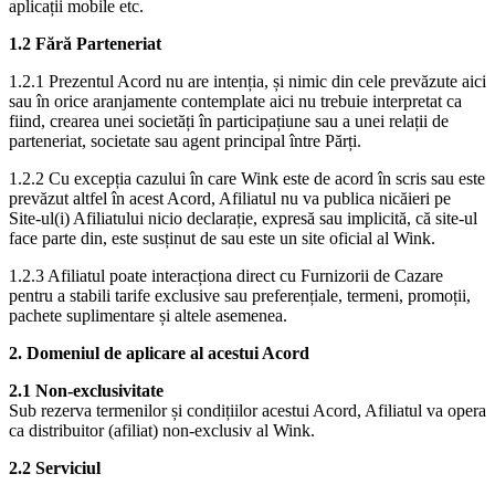
aplicații mobile etc.
1.2 Fără Parteneriat
1.2.1 Prezentul Acord nu are intenția, și nimic din cele prevăzute aici
sau în orice aranjamente contemplate aici nu trebuie interpretat ca
fiind, crearea unei societăți în participațiune sau a unei relații de
parteneriat, societate sau agent principal între Părți.
1.2.2 Cu excepția cazului în care Wink este de acord în scris sau este
prevăzut altfel în acest Acord, Afiliatul nu va publica nicăieri pe
Site-ul(i) Afiliatului nicio declarație, expresă sau implicită, că site-ul
face parte din, este susținut de sau este un site oficial al Wink.
1.2.3 Afiliatul poate interacționa direct cu Furnizorii de Cazare
pentru a stabili tarife exclusive sau preferențiale, termeni, promoții,
pachete suplimentare și altele asemenea.
2. Domeniul de aplicare al acestui Acord
2.1 Non-exclusivitate
Sub rezerva termenilor și condițiilor acestui Acord, Afiliatul va opera
ca distribuitor (afiliat) non-exclusiv al Wink.
2.2 Serviciul