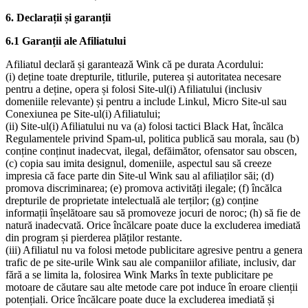
6. Declarații și garanții
6.1 Garanții ale Afiliatului
Afiliatul declară și garantează Wink că pe durata Acordului:
(i) deține toate drepturile, titlurile, puterea și autoritatea necesare
pentru a deține, opera și folosi Site-ul(i) Afiliatului (inclusiv
domeniile relevante) și pentru a include Linkul, Micro Site-ul sau
Conexiunea pe Site-ul(i) Afiliatului;
(ii) Site-ul(i) Afiliatului nu va (a) folosi tactici Black Hat, încălca
Regulamentele privind Spam-ul, politica publică sau morala, sau (b)
conține conținut inadecvat, ilegal, defăimător, ofensator sau obscen,
(c) copia sau imita designul, domeniile, aspectul sau să creeze
impresia că face parte din Site-ul Wink sau al afiliaților săi; (d)
promova discriminarea; (e) promova activități ilegale; (f) încălca
drepturile de proprietate intelectuală ale terților; (g) conține
informații înșelătoare sau să promoveze jocuri de noroc; (h) să fie de
natură inadecvată. Orice încălcare poate duce la excluderea imediată
din program și pierderea plăților restante.
(iii) Afiliatul nu va folosi metode publicitare agresive pentru a genera
trafic de pe site-urile Wink sau ale companiilor afiliate, inclusiv, dar
fără a se limita la, folosirea Wink Marks în texte publicitare pe
motoare de căutare sau alte metode care pot induce în eroare clienții
potențiali. Orice încălcare poate duce la excluderea imediată și