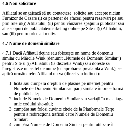
4.6 Non-solicitare
Afiliatul se angajează să nu contacteze, solicite sau accepte niciun
Furnizor de Cazare (i) ca partener de afaceri pentru rezervări pe sau
prin Site-ul(i) Afiliatului, (ii) pentru vânzarea spațiului publicitar sau
alte scopuri de publicitate/marketing online pe Site-ul(i) Afiliatului,
sau (iii) pentru orice alt motiv.
4.7 Nume de domenii similare
4.7.1 Dacă Afiliatul deține sau folosește un nume de domeniu
similar cu Mărcile Wink (denumit „Numele de Domeniu Similar”)
pentru Site-ul(i) Afiliatului (la discreția Wink) sau dorește să
înregistreze un astfel de nume (cu aprobarea prealabilă a Wink), se
aplică următoarele: Afiliatul nu va (direct sau indirect):
licita sau cumpăra drepturi de plasare pe internet pentru
Numele de Domeniu Similar sau părți similare în orice formă
de publicitate;
include Numele de Domeniu Similar sau variații în meta tag-
urile codului site-ului;
cumpăra sau folosi cuvinte cheie de la Platformele Terțe
pentru a redirecționa traficul către Numele de Domeniu
Similar;
cumpăra Numele de Domeniu Similar pentru utilizare în