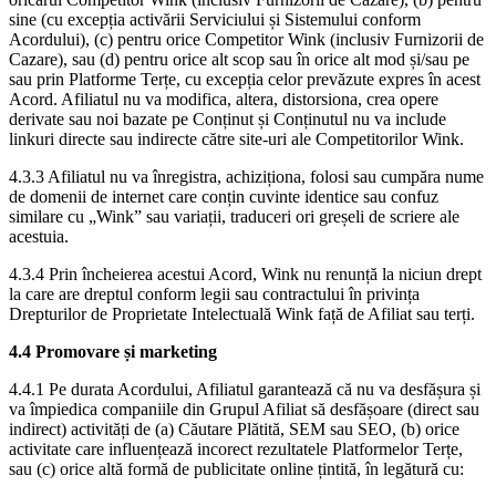
sine (cu excepția activării Serviciului și Sistemului conform
Acordului), (c) pentru orice Competitor Wink (inclusiv Furnizorii de
Cazare), sau (d) pentru orice alt scop sau în orice alt mod și/sau pe
sau prin Platforme Terțe, cu excepția celor prevăzute expres în acest
Acord. Afiliatul nu va modifica, altera, distorsiona, crea opere
derivate sau noi bazate pe Conținut și Conținutul nu va include
linkuri directe sau indirecte către site-uri ale Competitorilor Wink.
4.3.3 Afiliatul nu va înregistra, achiziționa, folosi sau cumpăra nume
de domenii de internet care conțin cuvinte identice sau confuz
similare cu „Wink” sau variații, traduceri ori greșeli de scriere ale
acestuia.
4.3.4 Prin încheierea acestui Acord, Wink nu renunță la niciun drept
la care are dreptul conform legii sau contractului în privința
Drepturilor de Proprietate Intelectuală Wink față de Afiliat sau terți.
4.4 Promovare și marketing
4.4.1 Pe durata Acordului, Afiliatul garantează că nu va desfășura și
va împiedica companiile din Grupul Afiliat să desfășoare (direct sau
indirect) activități de (a) Căutare Plătită, SEM sau SEO, (b) orice
activitate care influențează incorect rezultatele Platformelor Terțe,
sau (c) orice altă formă de publicitate online țintită, în legătură cu: