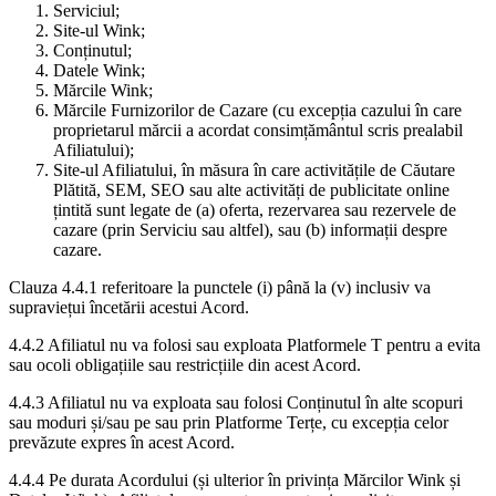
Serviciul;
Site-ul Wink;
Conținutul;
Datele Wink;
Mărcile Wink;
Mărcile Furnizorilor de Cazare (cu excepția cazului în care
proprietarul mărcii a acordat consimțământul scris prealabil
Afiliatului);
Site-ul Afiliatului, în măsura în care activitățile de Căutare
Plătită, SEM, SEO sau alte activități de publicitate online
țintită sunt legate de (a) oferta, rezervarea sau rezervele de
cazare (prin Serviciu sau altfel), sau (b) informații despre
cazare.
Clauza 4.4.1 referitoare la punctele (i) până la (v) inclusiv va
supraviețui încetării acestui Acord.
4.4.2 Afiliatul nu va folosi sau exploata Platformele T pentru a evita
sau ocoli obligațiile sau restricțiile din acest Acord.
4.4.3 Afiliatul nu va exploata sau folosi Conținutul în alte scopuri
sau moduri și/sau pe sau prin Platforme Terțe, cu excepția celor
prevăzute expres în acest Acord.
4.4.4 Pe durata Acordului (și ulterior în privința Mărcilor Wink și