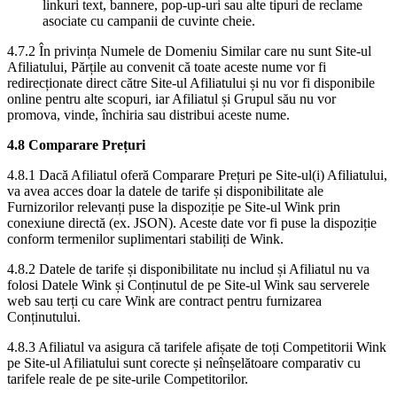
linkuri text, bannere, pop-up-uri sau alte tipuri de reclame
asociate cu campanii de cuvinte cheie.
4.7.2 În privința Numele de Domeniu Similar care nu sunt Site-ul
Afiliatului, Părțile au convenit că toate aceste nume vor fi
redirecționate direct către Site-ul Afiliatului și nu vor fi disponibile
online pentru alte scopuri, iar Afiliatul și Grupul său nu vor
promova, vinde, închiria sau distribui aceste nume.
4.8 Comparare Prețuri
4.8.1 Dacă Afiliatul oferă Comparare Prețuri pe Site-ul(i) Afiliatului,
va avea acces doar la datele de tarife și disponibilitate ale
Furnizorilor relevanți puse la dispoziție pe Site-ul Wink prin
conexiune directă (ex. JSON). Aceste date vor fi puse la dispoziție
conform termenilor suplimentari stabiliți de Wink.
4.8.2 Datele de tarife și disponibilitate nu includ și Afiliatul nu va
folosi Datele Wink și Conținutul de pe Site-ul Wink sau serverele
web sau terți cu care Wink are contract pentru furnizarea
Conținutului.
4.8.3 Afiliatul va asigura că tarifele afișate de toți Competitorii Wink
pe Site-ul Afiliatului sunt corecte și neînșelătoare comparativ cu
tarifele reale de pe site-urile Competitorilor.