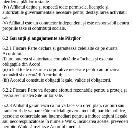
pierderea plăților restante.
(iv) Afiliatul deține și respectă toate permisele, licențele și
autorizațiile guvernamentale necesare pentru desfășurarea activității
sale;
(v) Afiliatul este un contractor independent și este responsabil pentru
propriile taxe și contribuții sociale.
6.2 Garanții și angajamente ale Părților
6.2.1 Fiecare Parte declară și garantează celeilalte că pe durata
Acordului:
(i) are puterea și autoritatea completă de a încheia și executa
obligațiile din Acord;
(ii) a luat toate măsurile corporative necesare pentru autorizarea
semnării și executării Acordului;
(iii) Acordul constituie obligații legale, valide și obligatorii.
6.2.2 Fiecare Parte va depune eforturi rezonabile pentru a proteja și
păstra securitatea Site-urilor sale.
6.2.3 Afiliatul garantează că nu va face sau oferi plăți, cadouri sau
transferuri de valoare către oficiali guvernamentali, partide politice,
persoane comerciale sau intermediari pentru a induce acțiuni ilegale
sau necorespunzătoare în numele Wink. Încălcarea acestei prevederi
permite Wink să rezilieze Acordul imediat.