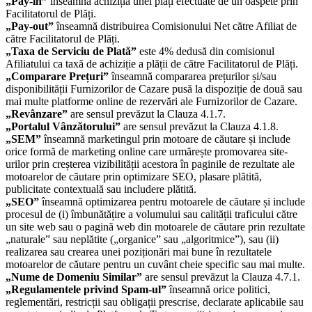
„Pay-in”
înseamnă achiziția unei plăți efectuate de un oaspete prin
Facilitatorul de Plăți.
„Pay-out”
înseamnă distribuirea Comisionului Net către Afiliat de
către Facilitatorul de Plăți.
„Taxa de Serviciu de Plată”
este 4% dedusă din comisionul
Afiliatului ca taxă de achiziție a plății de către Facilitatorul de Plăți.
„Comparare Prețuri”
înseamnă compararea prețurilor și/sau
disponibilității Furnizorilor de Cazare pusă la dispoziție de două sau
mai multe platforme online de rezervări ale Furnizorilor de Cazare.
„Revânzare”
are sensul prevăzut la Clauza 4.1.7.
„Portalul Vânzătorului”
are sensul prevăzut la Clauza 4.1.8.
„SEM”
înseamnă marketingul prin motoare de căutare și include
orice formă de marketing online care urmărește promovarea site-
urilor prin creșterea vizibilității acestora în paginile de rezultate ale
motoarelor de căutare prin optimizare SEO, plasare plătită,
publicitate contextuală sau includere plătită.
„SEO”
înseamnă optimizarea pentru motoarele de căutare și include
procesul de (i) îmbunătățire a volumului sau calității traficului către
un site web sau o pagină web din motoarele de căutare prin rezultate
„naturale” sau neplătite („organice” sau „algoritmice”), sau (ii)
realizarea sau crearea unei poziționări mai bune în rezultatele
motoarelor de căutare pentru un cuvânt cheie specific sau mai multe.
„Nume de Domeniu Similar”
are sensul prevăzut la Clauza 4.7.1.
„Regulamentele privind Spam-ul”
înseamnă orice politici,
reglementări, restricții sau obligații prescrise, declarate aplicabile sau