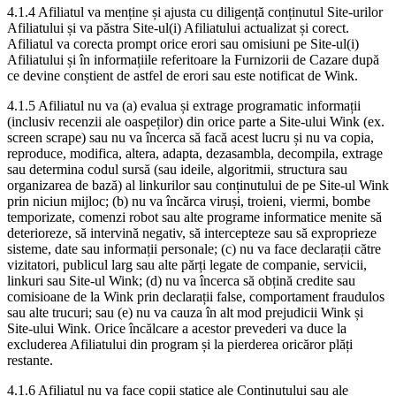
4.1.4 Afiliatul va menține și ajusta cu diligență conținutul Site-urilor
Afiliatului și va păstra Site-ul(i) Afiliatului actualizat și corect.
Afiliatul va corecta prompt orice erori sau omisiuni pe Site-ul(i)
Afiliatului și în informațiile referitoare la Furnizorii de Cazare după
ce devine conștient de astfel de erori sau este notificat de Wink.
4.1.5 Afiliatul nu va (a) evalua și extrage programatic informații
(inclusiv recenzii ale oaspeților) din orice parte a Site-ului Wink (ex.
screen scrape) sau nu va încerca să facă acest lucru și nu va copia,
reproduce, modifica, altera, adapta, dezasambla, decompila, extrage
sau determina codul sursă (sau ideile, algoritmii, structura sau
organizarea de bază) al linkurilor sau conținutului de pe Site-ul Wink
prin niciun mijloc; (b) nu va încărca viruși, troieni, viermi, bombe
temporizate, comenzi robot sau alte programe informatice menite să
deterioreze, să intervină negativ, să intercepteze sau să exproprieze
sisteme, date sau informații personale; (c) nu va face declarații către
vizitatori, publicul larg sau alte părți legate de companie, servicii,
linkuri sau Site-ul Wink; (d) nu va încerca să obțină credite sau
comisioane de la Wink prin declarații false, comportament fraudulos
sau alte trucuri; sau (e) nu va cauza în alt mod prejudicii Wink și
Site-ului Wink. Orice încălcare a acestor prevederi va duce la
excluderea Afiliatului din program și la pierderea oricăror plăți
restante.
4.1.6 Afiliatul nu va face copii statice ale Conținutului sau ale