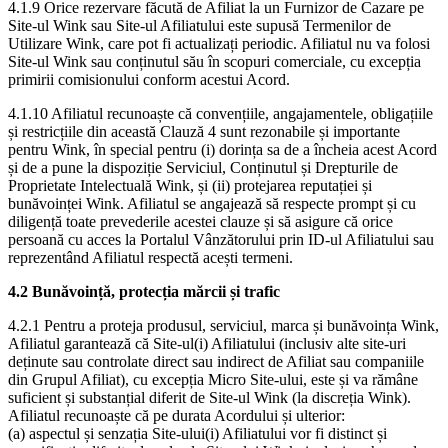
4.1.9 Orice rezervare făcută de Afiliat la un Furnizor de Cazare pe
Site-ul Wink sau Site-ul Afiliatului este supusă Termenilor de
Utilizare Wink, care pot fi actualizați periodic. Afiliatul nu va folosi
Site-ul Wink sau conținutul său în scopuri comerciale, cu excepția
primirii comisionului conform acestui Acord.
4.1.10 Afiliatul recunoaște că convențiile, angajamentele, obligațiile
și restricțiile din această Clauză 4 sunt rezonabile și importante
pentru Wink, în special pentru (i) dorința sa de a încheia acest Acord
și de a pune la dispoziție Serviciul, Conținutul și Drepturile de
Proprietate Intelectuală Wink, și (ii) protejarea reputației și
bunăvoinței Wink. Afiliatul se angajează să respecte prompt și cu
diligență toate prevederile acestei clauze și să asigure că orice
persoană cu acces la Portalul Vânzătorului prin ID-ul Afiliatului sau
reprezentând Afiliatul respectă acești termeni.
4.2 Bunăvoință, protecția mărcii și trafic
4.2.1 Pentru a proteja produsul, serviciul, marca și bunăvoința Wink,
Afiliatul garantează că Site-ul(i) Afiliatului (inclusiv alte site-uri
deținute sau controlate direct sau indirect de Afiliat sau companiile
din Grupul Afiliat), cu excepția Micro Site-ului, este și va rămâne
suficient și substanțial diferit de Site-ul Wink (la discreția Wink).
Afiliatul recunoaște că pe durata Acordului și ulterior:
(a) aspectul și senzația Site-ului(i) Afiliatului vor fi distinct și