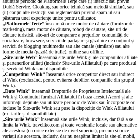
anunțate periodic de Platformele Terțe care (i) interzic sau previn
Dublă Servire, Cloaking sau orice tehnică sau metodă similară, sau
(ii) conțin alte restricții sau reglementări privind spam-ul sau
păstrarea unei experiențe unice pentru utilizator.
„Platformele Terțe”
înseamnă orice motor de căutare (furnizor de
marketing), meta-motor de căutare, roboți de căutare, site-uri de
căutare turistică, site-uri de comparare a prețurilor, comunități de
socializare, browsere, servicii de partajare și găzduire de conținut și
servicii de blogging multimedia sau alte canale (similare) sau alte
forme de media (gazdă de trafic), online sau offline.
„Site-urile Web”
înseamnă site-urile Wink și ale companiilor afiliate
și partenerilor afiliați (inclusiv Site-urile Afiliatului) pe care produsul
și serviciul Wink sunt disponibile.
„Competitor Wink”
înseamnă orice competitor direct sau indirect
al Wink (excluzând, pentru evitarea dubiilor, companiile din grupul
Wink).
„Date Wink”
înseamnă Drepturile de Proprietate Intelectuală ale
Wink și Conținutul furnizat Afiliatului în baza acestui Acord și alte
informații deținute sau utilizate periodic de Wink sau încorporate ori
incluse în Site-urile Wink sau puse la dispoziție de Wink Afiliatului
(ex. tarife și disponibilitate).
„Site-urile Wink”
înseamnă site-urile Wink, inclusiv, dar fără a se
limita la Wink, traveliko.com și toate versiunile locale sau alternative
ale acestora (cu orice extensie de nivel superior), precum și orice
variații ale acestora, inclusiv, dar nu neapărat limitat la site-ul mobil,