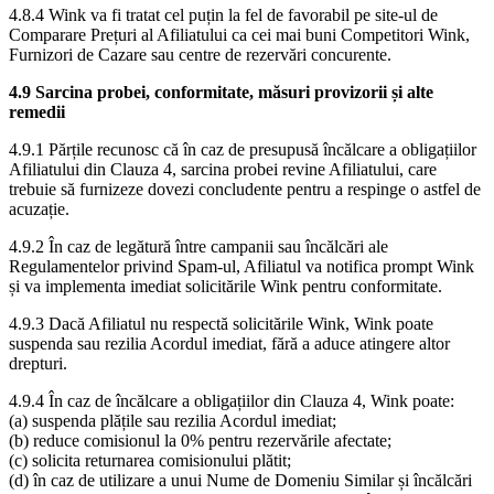
4.8.4 Wink va fi tratat cel puțin la fel de favorabil pe site-ul de
Comparare Prețuri al Afiliatului ca cei mai buni Competitori Wink,
Furnizori de Cazare sau centre de rezervări concurente.
4.9 Sarcina probei, conformitate, măsuri provizorii și alte
remedii
4.9.1 Părțile recunosc că în caz de presupusă încălcare a obligațiilor
Afiliatului din Clauza 4, sarcina probei revine Afiliatului, care
trebuie să furnizeze dovezi concludente pentru a respinge o astfel de
acuzație.
4.9.2 În caz de legătură între campanii sau încălcări ale
Regulamentelor privind Spam-ul, Afiliatul va notifica prompt Wink
și va implementa imediat solicitările Wink pentru conformitate.
4.9.3 Dacă Afiliatul nu respectă solicitările Wink, Wink poate
suspenda sau rezilia Acordul imediat, fără a aduce atingere altor
drepturi.
4.9.4 În caz de încălcare a obligațiilor din Clauza 4, Wink poate:
(a) suspenda plățile sau rezilia Acordul imediat;
(b) reduce comisionul la 0% pentru rezervările afectate;
(c) solicita returnarea comisionului plătit;
(d) în caz de utilizare a unui Nume de Domeniu Similar și încălcări