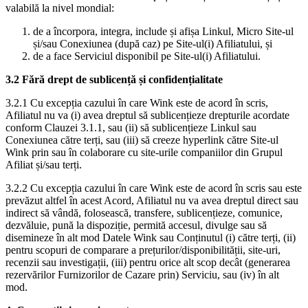
valabilă la nivel mondial:
de a încorpora, integra, include și afișa Linkul, Micro Site-ul
și/sau Conexiunea (după caz) pe Site-ul(i) Afiliatului, și
de a face Serviciul disponibil pe Site-ul(i) Afiliatului.
3.2 Fără drept de sublicență și confidențialitate
3.2.1 Cu excepția cazului în care Wink este de acord în scris,
Afiliatul nu va (i) avea dreptul să sublicențieze drepturile acordate
conform Clauzei 3.1.1, sau (ii) să sublicențieze Linkul sau
Conexiunea către terți, sau (iii) să creeze hyperlink către Site-ul
Wink prin sau în colaborare cu site-urile companiilor din Grupul
Afiliat și/sau terți.
3.2.2 Cu excepția cazului în care Wink este de acord în scris sau este
prevăzut altfel în acest Acord, Afiliatul nu va avea dreptul direct sau
indirect să vândă, folosească, transfere, sublicențieze, comunice,
dezvăluie, pună la dispoziție, permită accesul, divulge sau să
disemineze în alt mod Datele Wink sau Conținutul (i) către terți, (ii)
pentru scopuri de comparare a prețurilor/disponibilității, site-uri,
recenzii sau investigații, (iii) pentru orice alt scop decât (generarea
rezervărilor Furnizorilor de Cazare prin) Serviciu, sau (iv) în alt
mod.