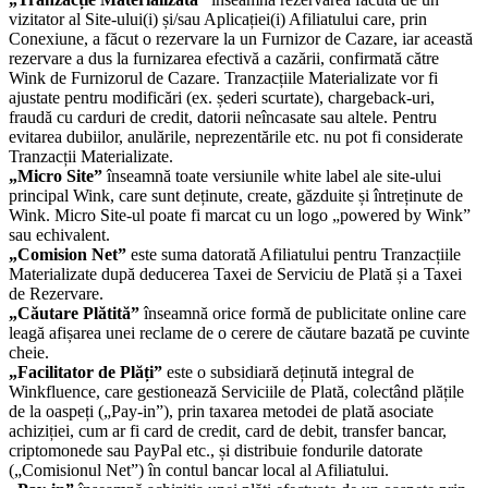
vizitator al Site-ului(i) și/sau Aplicației(i) Afiliatului care, prin
Conexiune, a făcut o rezervare la un Furnizor de Cazare, iar această
rezervare a dus la furnizarea efectivă a cazării, confirmată către
Wink de Furnizorul de Cazare. Tranzacțiile Materializate vor fi
ajustate pentru modificări (ex. șederi scurtate), chargeback-uri,
fraudă cu carduri de credit, datorii neîncasate sau altele. Pentru
evitarea dubiilor, anulările, neprezentările etc. nu pot fi considerate
Tranzacții Materializate.
„Micro Site”
înseamnă toate versiunile white label ale site-ului
principal Wink, care sunt deținute, create, găzduite și întreținute de
Wink. Micro Site-ul poate fi marcat cu un logo „powered by Wink”
sau echivalent.
„Comision Net”
este suma datorată Afiliatului pentru Tranzacțiile
Materializate după deducerea Taxei de Serviciu de Plată și a Taxei
de Rezervare.
„Căutare Plătită”
înseamnă orice formă de publicitate online care
leagă afișarea unei reclame de o cerere de căutare bazată pe cuvinte
cheie.
„Facilitator de Plăți”
este o subsidiară deținută integral de
Winkfluence, care gestionează Serviciile de Plată, colectând plățile
de la oaspeți („Pay-in”), prin taxarea metodei de plată asociate
achiziției, cum ar fi card de credit, card de debit, transfer bancar,
criptomonede sau PayPal etc., și distribuie fondurile datorate
(„Comisionul Net”) în contul bancar local al Afiliatului.