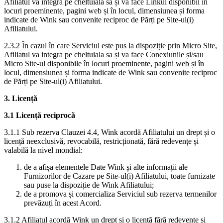
Afiliatul va integra pe cheltuiala sa și va face Linkul disponibil în
locuri proeminente, pagini web și în locul, dimensiunea și forma
indicate de Wink sau convenite reciproc de Părți pe Site-ul(i)
Afiliatului.
2.3.2 În cazul în care Serviciul este pus la dispoziție prin Micro Site,
Afiliatul va integra pe cheltuiala sa și va face Conexiunile și/sau
Micro Site-ul disponibile în locuri proeminente, pagini web și în
locul, dimensiunea și forma indicate de Wink sau convenite reciproc
de Părți pe Site-ul(i) Afiliatului.
3. Licență
3.1 Licență reciprocă
3.1.1 Sub rezerva Clauzei 4.4, Wink acordă Afiliatului un drept și o
licență neexclusivă, revocabilă, restricționată, fără redevențe și
valabilă la nivel mondial:
de a afișa elementele Date Wink și alte informații ale
Furnizorilor de Cazare pe Site-ul(i) Afiliatului, toate furnizate
sau puse la dispoziție de Wink Afiliatului;
de a promova și comercializa Serviciul sub rezerva termenilor
prevăzuți în acest Acord.
3.1.2 Afiliatul acordă Wink un drept și o licență fără redevențe și