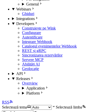
General
Webinars
Ghiduri
Integrations
Developers
Construiește pe Wink
Configurare
Autentificare
Integrare Webhook
Catalogul evenimentelor Webhook
REST și gRPC
Sincronizarea rezervărilor
Servere MCP
Abilități AI
Geolocație
API
Releases
Overview
Application
Platform
RSS
Selectează tema
Selectează limba