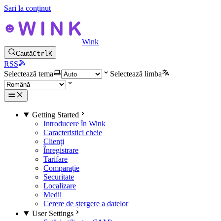
Sari la conținut
Wink
Caută
Ctrl
K
RSS
Selectează tema
Selectează limba
Getting Started
Introducere în Wink
Caracteristici cheie
Clienți
Înregistrare
Tarifare
Comparație
Securitate
Localizare
Medii
Cerere de ștergere a datelor
User Settings