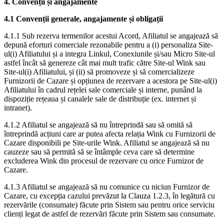
4. Convenții și angajamente
4.1 Convenții generale, angajamente și obligații
4.1.1 Sub rezerva termenilor acestui Acord, Afiliatul se angajează să
depună eforturi comerciale rezonabile pentru a (i) personaliza Site-
ul(i) Afiliatului și a integra Linkul, Conexiunile și/sau Micro Site-ul
astfel încât să genereze cât mai mult trafic către Site-ul Wink sau
Site-ul(i) Afiliatului, și (ii) să promoveze și să comercializeze
Furnizorii de Cazare și opțiunea de rezervare a acestora pe Site-ul(i)
Afiliatului în cadrul rețelei sale comerciale și interne, punând la
dispoziție rețeaua și canalele sale de distribuție (ex. internet și
intranet).
4.1.2 Afiliatul se angajează să nu întreprindă sau să omită să
întreprindă acțiuni care ar putea afecta relația Wink cu Furnizorii de
Cazare disponibili pe Site-urile Wink. Afiliatul se angajează să nu
cauzeze sau să permită să se întâmple ceva care să determine
excluderea Wink din procesul de rezervare cu orice Furnizor de
Cazare.
4.1.3 Afiliatul se angajează să nu comunice cu niciun Furnizor de
Cazare, cu excepția cazului prevăzut la Clauza 1.2.3, în legătură cu
rezervările (consumate) făcute prin Sistem sau pentru orice serviciu
clienți legat de astfel de rezervări făcute prin Sistem sau consumate.