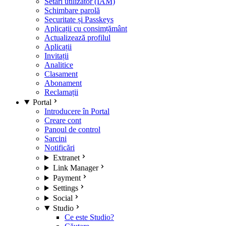
Setări utilizator (IAM)
Schimbare parolă
Securitate și Passkeys
Aplicații cu consimțământ
Actualizează profilul
Aplicații
Invitații
Analitice
Clasament
Abonament
Reclamații
Portal
Introducere în Portal
Creare cont
Panoul de control
Sarcini
Notificări
Extranet
Link Manager
Payment
Settings
Social
Studio
Ce este Studio?