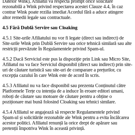
Datelor Wink), Afiliatul va respecta prompt orice solicitare
rezonabilă a Wink privind respectarea acestei Clauze 4.4, în caz
contrar Wink poate rezilia imediat Acordul fără a aduce atingere
altor remedii legale sau contractuale.
4.5 Fără Dublă Servire sau Cloaking
4.5.1 Site-urile Afiliatului nu vor fi legate (direct sau indirect) de
Site-urile Wink prin Dublă Servire sau orice tehnică similară sau alte
restricții prevăzute în Regulamentele privind Spam-ul.
4.5.2 Dacă Serviciul este pus la dispoziție prin Link sau Micro Site,
Afiliatul nu va face Serviciul disponibil (direct sau indirect) prin site-
uri de căutare turistică sau site-uri de comparare a prețurilor, cu
excepția cazului în care Wink este de acord în scris.
4.5.3 Afiliatul nu va face disponibil sau prezenta Conținutul către
Platformele Terțe cu intenția de a induce în eroare editori umani,
roboți de căutare sau motoare de căutare pentru a obține o
poziționare mai bună folosind Cloaking sau tehnici similare.
4.5.4 Afiliatul se angajează să respecte Regulamentele privind
Spam-ul și solicitările rezonabile ale Wink pentru a evita încălcarea
acestor politici. Afiliatul renunță la orice drept de apărare sau
pretenții împotriva Wink în această privință.