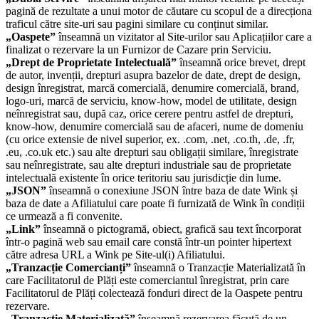
pagină de rezultate a unui motor de căutare cu scopul de a direcționa
traficul către site-uri sau pagini similare cu conținut similar.
„Oaspete”
înseamnă un vizitator al Site-urilor sau Aplicațiilor care a
finalizat o rezervare la un Furnizor de Cazare prin Serviciu.
„Drept de Proprietate Intelectuală”
înseamnă orice brevet, drept
de autor, invenții, drepturi asupra bazelor de date, drept de design,
design înregistrat, marcă comercială, denumire comercială, brand,
logo-uri, marcă de serviciu, know-how, model de utilitate, design
neînregistrat sau, după caz, orice cerere pentru astfel de drepturi,
know-how, denumire comercială sau de afaceri, nume de domeniu
(cu orice extensie de nivel superior, ex. .com, .net, .co.th, .de, .fr,
.eu, .co.uk etc.) sau alte drepturi sau obligații similare, înregistrate
sau neînregistrate, sau alte drepturi industriale sau de proprietate
intelectuală existente în orice teritoriu sau jurisdicție din lume.
„JSON”
înseamnă o conexiune JSON între baza de date Wink și
baza de date a Afiliatului care poate fi furnizată de Wink în condiții
ce urmează a fi convenite.
„Link”
înseamnă o pictogramă, obiect, grafică sau text încorporat
într-o pagină web sau email care constă într-un pointer hipertext
către adresa URL a Wink pe Site-ul(i) Afiliatului.
„Tranzacție Comercianți”
înseamnă o Tranzacție Materializată în
care Facilitatorul de Plăți este comerciantul înregistrat, prin care
Facilitatorul de Plăți colectează fonduri direct de la Oaspete pentru
rezervare.
„Tranzacție Materializată”
înseamnă rezervarea făcută de un