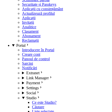
Securitate și Passkeys
Aplicații cu consimțământ
Actualizează profilul
Aplicații
Invitații
Analitice
Clasament
Abonament
Reclamații
Portal
Introducere în Portal
Creare cont
Panoul de control
Sarcini
Notificări
Extranet
Link Manager
Payment
Settings
Social
Studio
Ce este Studio?
Căutare
Liste selectate