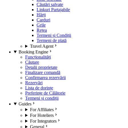
Căutări salvate
Linkuri Partajabile
Hărți
Carduri
Grile
Rețea
Termeni și Condiții
Termeni de plată
Travel Agent
Booking Engine
Funcționalități
Căutare
Detalii proprietate
Finalizare comandă
Confirmarea rezervării
Rezervări
Lista de dorințe
Preferințe de Călătorie
Termeni și condiții
Guides
For Affiliates
For Hoteliers
For Integrators
General