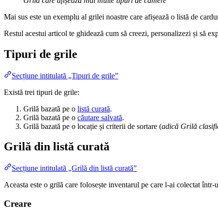
Grilă care afișează mai multe tipuri de camere
Mai sus este un exemplu al grilei noastre care afișează o listă de cardu
Restul acestui articol te ghidează cum să creezi, personalizezi și să expui
Tipuri de grile
Secțiune intitulată „Tipuri de grile”
Există trei tipuri de grile:
Grilă bazată pe o
listă curată
.
Grilă bazată pe o
căutare salvată
.
Grilă bazată pe o locație și criterii de sortare (
adică Grilă clasif
Grilă din listă curată
Secțiune intitulată „Grilă din listă curată”
Aceasta este o grilă care folosește inventarul pe care l-ai colectat într-un
Creare