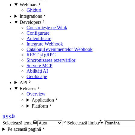
Webinars
Ghiduri
Integrations
Developers
Construiește pe Wink
Configurare
Autentificare
Integrare Webhook
Catalogul evenimentelor Webhook
REST și gRPC
Sincronizarea rezervărilor
Servere MCP
Abilități AI
Geolocație
API
Releases
Overview
Application
Platform
RSS
Selectează tema
Selectează limba
Pe această pagină