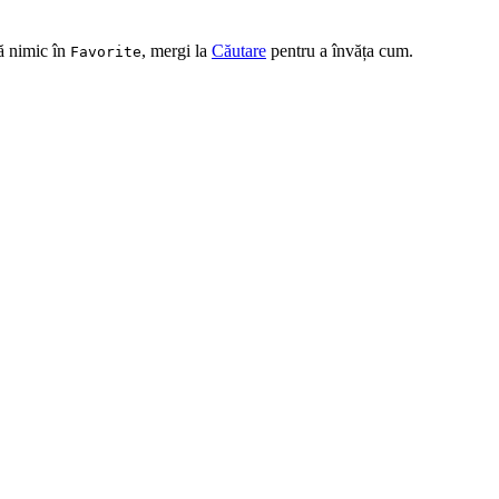
ă nimic în
, mergi la
Căutare
pentru a învăța cum.
Favorite