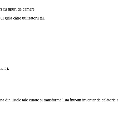
ri cu tipuri de camere.
 grila către utilizatorii tăi.
icată
).
a din listele tale curate și transformă lista într-un inventar de călătorie re