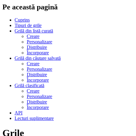
Pe această pagină
Cuprins
Tipuri de grile
Grilă din listă curată
Creare
Personalizare
Distribuire
Încorporare
Grilă din căutare salvată
Creare
Personalizare
Distribuire
Încorporare
Grilă clasificată
Creare
Personalizare
Distribuire
Încorporare
API
Lecturi suplimentare
Grile