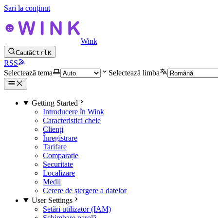
Sari la conținut
Wink
Caută
Ctrl
K
RSS
Selectează tema
Selectează limba
Getting Started
Introducere în Wink
Caracteristici cheie
Clienți
Înregistrare
Tarifare
Comparație
Securitate
Localizare
Medii
Cerere de ștergere a datelor
User Settings
Setări utilizator (IAM)
Schimbare parolă