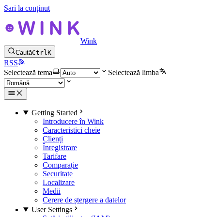
Sari la conținut
Wink
Caută
Ctrl
K
RSS
Selectează tema
Selectează limba
Getting Started
Introducere în Wink
Caracteristici cheie
Clienți
Înregistrare
Tarifare
Comparație
Securitate
Localizare
Medii
Cerere de ștergere a datelor
User Settings