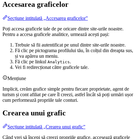
Accesarea graficelor
Secțiune intitulată „Accesarea graficelor”
Poți accesa graficele tale de pe oricare dintre site-urile noastre.
Pentru a accesa graficele analitice, urmează acești pași:
Trebuie să fii autentificat pe unul dintre site-urile noastre.
Fă clic pe pictograma profilului tău, în colțul din dreapta sus,
și va apărea un meniu.
Fă clic pe linkul
.
Analytics
Vei fi redirecționat către graficele tale.
Mențiune
Implicit, creăm grafice simple pentru fiecare proprietate, agent de
turism și cont afiliat pe care îl creezi, astfel încât să poți urmări ușor
cum performează propriile tale conturi.
Crearea unui grafic
Secțiune intitulată „Crearea unui grafic”
Când vrei să începi să creezi propriile grafice, accesează graficele