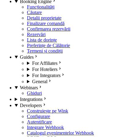
Booking Engine
Funcționalități
Căutare
Detalii proprietate
Finalizare comandă
Confirmarea rezervării
Rezervări
Lista de dorințe
Preferințe de Călătorie
Termeni și condiții
Guides
For Affiliates
For Hoteliers
For Integrators
General
Webinars
Ghiduri
Integrations
Developers
Construiește pe Wink
Configurare
Autentificare
Integrare Webhook
Catalogul evenimentelor Webhook