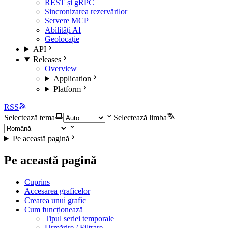
REST și gRPC
Sincronizarea rezervărilor
Servere MCP
Abilități AI
Geolocație
API
Releases
Overview
Application
Platform
RSS
Selectează tema
Selectează limba
Pe această pagină
Pe această pagină
Cuprins
Accesarea graficelor
Crearea unui grafic
Cum funcționează
Tipul seriei temporale
Urmărire / Filtrare