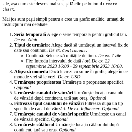
tale, așa cum este descris mai sus, și fă clic pe butonul
Create
.
chart
Mai jos sunt pașii simpli pentru a crea un grafic analitic, urmați de
instrucțiuni mai detaliate.
Seria temporală
Alege o serie temporală pentru graficul tău.
De ex. Zilnic
.
Tipul de urmărire
Alege dacă să urmărești un interval fix de
date sau continuu.
De ex.
.
Continuous
Continuă: Selectează unitățile de timp.
De ex. 7 zile
Fix: Introdu intervalul de dată / oră
De ex. 22
septembrie 2023 16:00 - 29 septembrie 2023 16:00
.
Afișează moneda
Dacă lucrezi cu sume în grafic, alege în ce
monede vrei să le vezi.
De ex. USD
.
Urmărește proprietatea
Urmărește o proprietate specifică.
Opțional
Urmărește canalul de vânzări
Urmărește locația canalului
de vânzări după continent, țară sau oraș.
Opțional
Filtrează tipul canalului de vânzări
Filtrează după un tip
specific de canal de vânzări.
De ex. Influencer
.
Opțional
Urmărește canalul de vânzări specific
Urmărește un canal
de vânzări specific.
Opțional
Urmărește călătorul
Urmărește locația călătorului după
continent, țară sau oraș.
Opțional