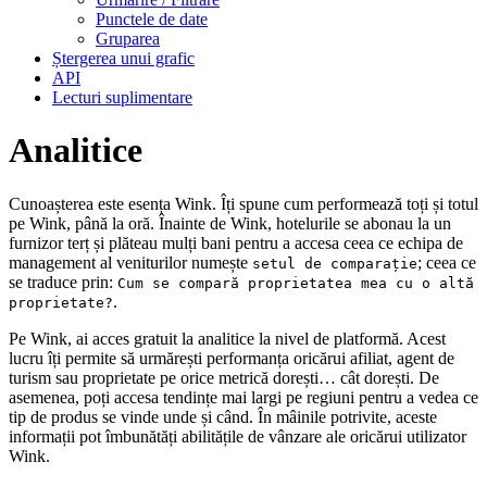
Punctele de date
Gruparea
Ștergerea unui grafic
API
Lecturi suplimentare
Analitice
Cunoașterea este esența Wink. Îți spune cum performează toți și totul
pe Wink, până la oră. Înainte de Wink, hotelurile se abonau la un
furnizor terț și plăteau mulți bani pentru a accesa ceea ce echipa de
management al veniturilor numește
; ceea ce
setul de comparație
se traduce prin:
Cum se compară proprietatea mea cu o altă
.
proprietate?
Pe Wink, ai acces gratuit la analitice la nivel de platformă. Acest
lucru îți permite să urmărești performanța oricărui afiliat, agent de
turism sau proprietate pe orice metrică dorești… cât dorești. De
asemenea, poți accesa tendințe mai largi pe regiuni pentru a vedea ce
tip de produs se vinde unde și când. În mâinile potrivite, aceste
informații pot îmbunătăți abilitățile de vânzare ale oricărui utilizator
Wink.