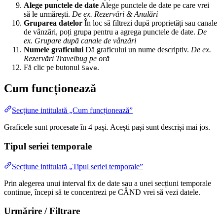
Alege punctele de date
Alege punctele de date pe care vrei
să le urmărești.
De ex. Rezervări & Anulări
Gruparea datelor
În loc să filtrezi după proprietăți sau canale
de vânzări, poți grupa pentru a agrega punctele de date.
De
ex. Grupare după canale de vânzări
Numele graficului
Dă graficului un nume descriptiv.
De ex.
Rezervări Travelbug pe oră
Fă clic pe butonul
.
Save
Cum funcționează
Secțiune intitulată „Cum funcționează”
Graficele sunt procesate în 4 pași. Acești pași sunt descriși mai jos.
Tipul seriei temporale
Secțiune intitulată „Tipul seriei temporale”
Prin alegerea unui interval fix de date sau a unei secțiuni temporale
continue, începi să te concentrezi pe CÂND vrei să vezi datele.
Urmărire / Filtrare