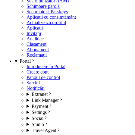
Setări utilizator (IAM)
Schimbare parolă
Securitate și Passkeys
Aplicații cu consimțământ
Actualizează profilul
Aplicații
Invitații
Analitice
Clasament
Abonament
Reclamații
Portal
Introducere în Portal
Creare cont
Panoul de control
Sarcini
Notificări
Extranet
Link Manager
Payment
Settings
Social
Studio
Travel Agent