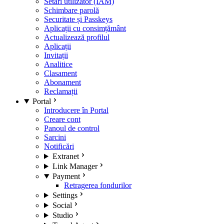
Setări utilizator (IAM)
Schimbare parolă
Securitate și Passkeys
Aplicații cu consimțământ
Actualizează profilul
Aplicații
Invitații
Analitice
Clasament
Abonament
Reclamații
Portal
Introducere în Portal
Creare cont
Panoul de control
Sarcini
Notificări
Extranet
Link Manager
Payment
Retragerea fondurilor
Settings
Social
Studio