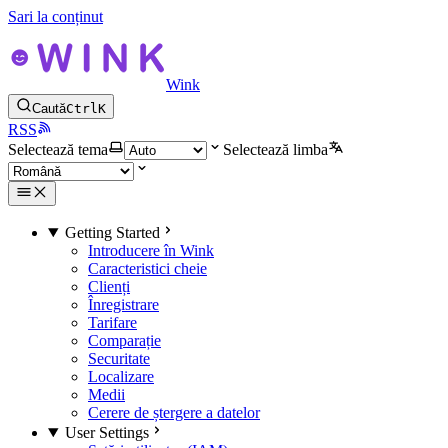
Sari la conținut
Wink
Caută
Ctrl
K
RSS
Selectează tema
Selectează limba
Getting Started
Introducere în Wink
Caracteristici cheie
Clienți
Înregistrare
Tarifare
Comparație
Securitate
Localizare
Medii
Cerere de ștergere a datelor
User Settings