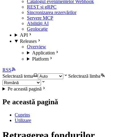
Catalogul evenimentelor Webhook
REST și gRPC
Sincronizarea rezervărilor
Servere MCP
Abilități AI
Geolocație
API
Releases
Overview
Application
Platform
RSS
Selectează tema
Selectează limba
Pe această pagină
Pe această pagină
Cuprins
Utilizare
Retragerea fondurilor