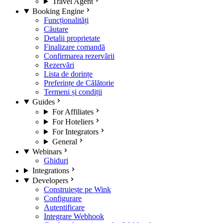
Travel Agent
Booking Engine
Funcționalități
Căutare
Detalii proprietate
Finalizare comandă
Confirmarea rezervării
Rezervări
Lista de dorințe
Preferințe de Călătorie
Termeni și condiții
Guides
For Affiliates
For Hoteliers
For Integrators
General
Webinars
Ghiduri
Integrations
Developers
Construiește pe Wink
Configurare
Autentificare
Integrare Webhook