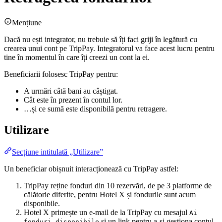
Mențiune
Dacă nu ești integrator, nu trebuie să îți faci griji în legătură cu
crearea unui cont pe TripPay. Integratorul va face acest lucru pentru
tine în momentul în care îți creezi un cont la ei.
Beneficiarii folosesc TripPay pentru:
A urmări câtă bani au câștigat.
Cât este în prezent în contul lor.
…și ce sumă este disponibilă pentru retragere.
Utilizare
Secțiune intitulată „Utilizare”
Un beneficiar obișnuit interacționează cu TripPay astfel:
TripPay reține fonduri din 10 rezervări, de pe 3 platforme de
călătorie diferite, pentru Hotel X și fondurile sunt acum
disponibile.
Hotel X primește un e-mail de la TripPay cu mesajul
Ai
și un link pentru a-și gestiona contul.
fonduri disponibile