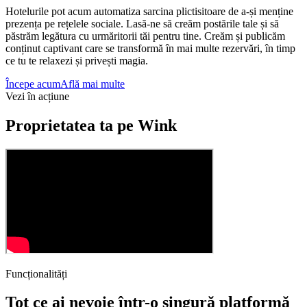
Hotelurile pot acum automatiza sarcina plictisitoare de a-și menține
prezența pe rețelele sociale. Lasă-ne să creăm postările tale și să
păstrăm legătura cu urmăritorii tăi pentru tine. Creăm și publicăm
conținut captivant care se transformă în mai multe rezervări, în timp
ce tu te relaxezi și privești magia.
Începe acum
Află mai multe
Vezi în acțiune
Proprietatea ta pe Wink
Funcționalități
Tot ce ai nevoie într-o singură platformă