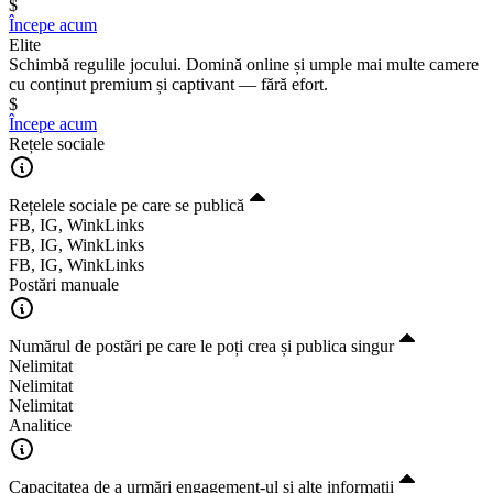
$
Începe acum
Elite
Schimbă regulile jocului. Domină online și umple mai multe camere
cu conținut premium și captivant — fără efort.
$
Începe acum
Rețele sociale
Rețelele sociale pe care se publică
FB, IG, WinkLinks
FB, IG, WinkLinks
FB, IG, WinkLinks
Postări manuale
Numărul de postări pe care le poți crea și publica singur
Nelimitat
Nelimitat
Nelimitat
Analitice
Capacitatea de a urmări engagement-ul și alte informații