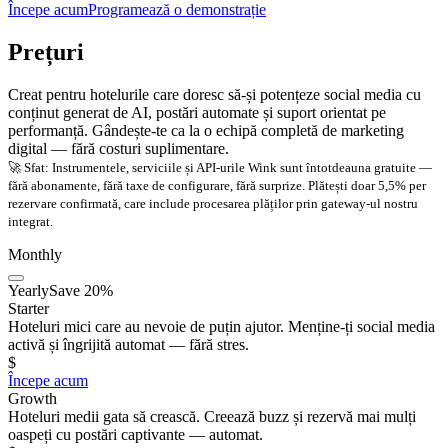
Începe acum
Programează o demonstrație
Prețuri
Creat pentru hotelurile care doresc să-și potențeze social media cu
conținut generat de AI, postări automate și suport orientat pe
performanță. Gândește-te ca la o echipă completă de marketing
digital — fără costuri suplimentare.
🚀 Sfat: Instrumentele, serviciile și API-urile Wink sunt întotdeauna gratuite —
fără abonamente, fără taxe de configurare, fără surprize. Plătești doar 5,5% per
rezervare confirmată, care include procesarea plăților prin gateway-ul nostru
integrat.
Monthly
Yearly
Save 20%
Starter
Hoteluri mici care au nevoie de puțin ajutor. Menține-ți social media
activă și îngrijită automat — fără stres.
$
Începe acum
Growth
Hoteluri medii gata să crească. Creează buzz și rezervă mai mulți
oaspeți cu postări captivante — automat.