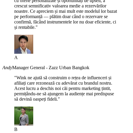
cu oferte personalizate și oportunități de upsell, a
crescut semnificativ valoarea medie a rezervărilor
noastre. Ce apreciem și mai mult este modelul lor bazat
pe performanță — plătim doar când o rezervare se
confirmă, făcând instrumentele lor nu doar eficiente, ci
și rentabile."
A
Andy
Manager General - Zazz Urban Bangkok
"Wink ne ajută să construim o rețea de influenceri și
afiliați care rezonează cu adevărat cu brandul nostru.
Acest lucru a deschis noi căi pentru marketing țintit,
permițându-ne să ajungem la audiențe mai predispuse
să devină oaspeți fideli."
B