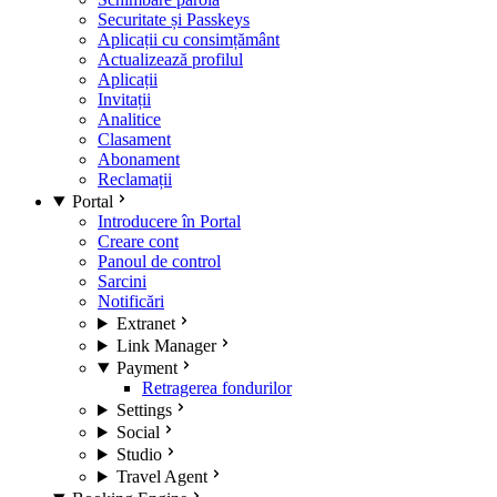
Securitate și Passkeys
Aplicații cu consimțământ
Actualizează profilul
Aplicații
Invitații
Analitice
Clasament
Abonament
Reclamații
Portal
Introducere în Portal
Creare cont
Panoul de control
Sarcini
Notificări
Extranet
Link Manager
Payment
Retragerea fondurilor
Settings
Social
Studio
Travel Agent