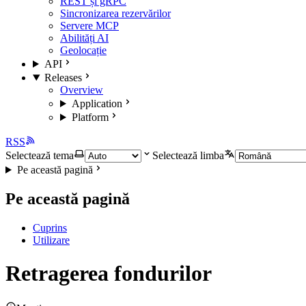
REST și gRPC
Sincronizarea rezervărilor
Servere MCP
Abilități AI
Geolocație
API
Releases
Overview
Application
Platform
RSS
Selectează tema
Selectează limba
Pe această pagină
Pe această pagină
Cuprins
Utilizare
Retragerea fondurilor