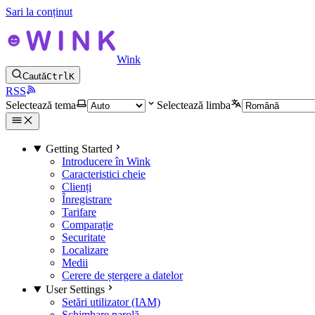
Sari la conținut
Wink
Caută
Ctrl
K
RSS
Selectează tema
Selectează limba
Getting Started
Introducere în Wink
Caracteristici cheie
Clienți
Înregistrare
Tarifare
Comparație
Securitate
Localizare
Medii
Cerere de ștergere a datelor
User Settings
Setări utilizator (IAM)
Schimbare parolă