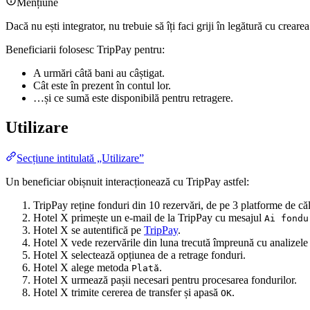
Mențiune
Dacă nu ești integrator, nu trebuie să îți faci griji în legătură cu crear
Beneficiarii folosesc TripPay pentru:
A urmări câtă bani au câștigat.
Cât este în prezent în contul lor.
…și ce sumă este disponibilă pentru retragere.
Utilizare
Secțiune intitulată „Utilizare”
Un beneficiar obișnuit interacționează cu TripPay astfel:
TripPay reține fonduri din 10 rezervări, de pe 3 platforme de căl
Hotel X primește un e-mail de la TripPay cu mesajul
Ai fondu
Hotel X se autentifică pe
TripPay
.
Hotel X vede rezervările din luna trecută împreună cu analizele 
Hotel X selectează opțiunea de a retrage fonduri.
Hotel X alege metoda
.
Plată
Hotel X urmează pașii necesari pentru procesarea fondurilor.
Hotel X trimite cererea de transfer și apasă
.
OK