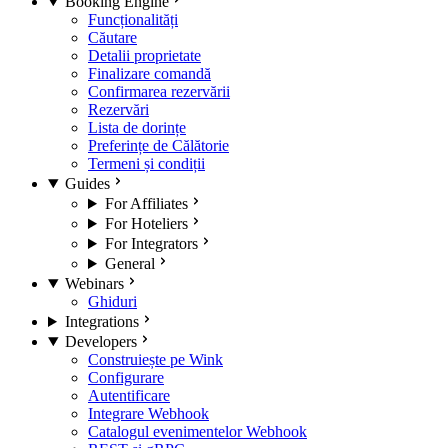
Booking Engine
Funcționalități
Căutare
Detalii proprietate
Finalizare comandă
Confirmarea rezervării
Rezervări
Lista de dorințe
Preferințe de Călătorie
Termeni și condiții
Guides
For Affiliates
For Hoteliers
For Integrators
General
Webinars
Ghiduri
Integrations
Developers
Construiește pe Wink
Configurare
Autentificare
Integrare Webhook
Catalogul evenimentelor Webhook