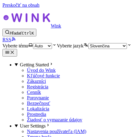
Preskočiť na obsah
Wink
Hľadať
Ctrl
K
RSS
Vyberte tému
Vyberte jazyk
Getting Started
Úvod do Wink
Kľúčové funkcie
Zákazníci
Registrácia
Cenník
Porovnanie
Bezpečnosť
Lokalizácia
Prostredia
Žiadosť o vymazanie údajov
User Settings
Nastavenia používateľa (IAM)
Zmena hesla