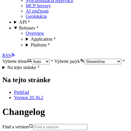
Synchronizácia rezervácií
MCP Servery
AI zručnosti
Geolokácia
API
Releases
Overview
Application
Platform
RSS
Vyberte tému
Vyberte jazyk
Na tejto stránke
Na tejto stránke
Prehľad
Version 20.36.2
Changelog
Find a version