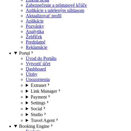
Zabezpečenie a prístupové kľúče
Aplikácie s udeleným súhlasom
Aktualizovať profil
Aplikácie
Pozvánky
Analytika
Žebříček
Predplatné
Reklamácie
Portal
Úvod do Portálu
Vytvoriť účet
Dashboard
Úlohy
Upozornenia
Extranet
Link Manager
Payment
Settings
Social
Studio
Travel Agent
Booking Engine