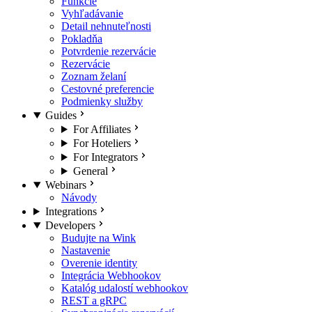
Funkcie
Vyhľadávanie
Detail nehnuteľnosti
Pokladňa
Potvrdenie rezervácie
Rezervácie
Zoznam želaní
Cestovné preferencie
Podmienky služby
Guides
For Affiliates
For Hoteliers
For Integrators
General
Webinars
Návody
Integrations
Developers
Budujte na Wink
Nastavenie
Overenie identity
Integrácia Webhookov
Katalóg udalostí webhookov
REST a gRPC