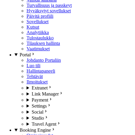
Turvallisuus ja passkeyt
Hyväksytyt sovellukset
Päivitä profiili
Sovellukset
Kutsut
Analytiikka
Tulostaulukko
Tilauksen hallinta
Vaatimukset
Portal
Johdanto Portaliin
Luo tili
Hallintapaneeli
Tehtävät
Ilmoitukset
Extranet
Link Manager
Payment
Settings
Social
Studio
Travel Agent
Booking Engine