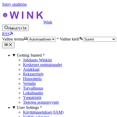
Siirry sisältöön
Wink
Haku
Ctrl
K
RSS
Valitse teema
Valitse kieli
Getting Started
Johdanto Winkiin
Keskeiset ominaisuudet
Asiakkaat
Rekisteröidy
Hinnoittelu
Vertailu
Turvallisuus
Lokalisaatio
Ympäristöt
Tietojen poistopyyntö
User Settings
Käyttäjäasetukset (IAM)
Vaihda salasana