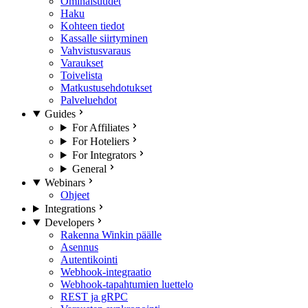
Ominaisuudet
Haku
Kohteen tiedot
Kassalle siirtyminen
Vahvistusvaraus
Varaukset
Toivelista
Matkustusehdotukset
Palveluehdot
Guides
For Affiliates
For Hoteliers
For Integrators
General
Webinars
Ohjeet
Integrations
Developers
Rakenna Winkin päälle
Asennus
Autentikointi
Webhook-integraatio
Webhook-tapahtumien luettelo
REST ja gRPC