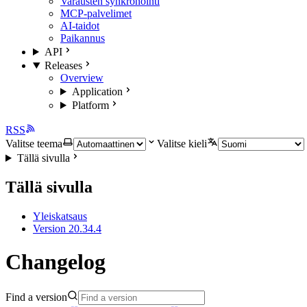
Varausten synkronointi
MCP-palvelimet
AI-taidot
Paikannus
API
Releases
Overview
Application
Platform
RSS
Valitse teema
Valitse kieli
Tällä sivulla
Tällä sivulla
Yleiskatsaus
Version 20.34.4
Changelog
Find a version