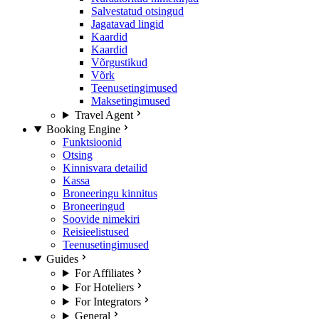
Salvestatud otsingud
Jagatavad lingid
Kaardid
Kaardid
Võrgustikud
Võrk
Teenusetingimused
Maksetingimused
Travel Agent
Booking Engine
Funktsioonid
Otsing
Kinnisvara detailid
Kassa
Broneeringu kinnitus
Broneeringud
Soovide nimekiri
Reisieelistused
Teenusetingimused
Guides
For Affiliates
For Hoteliers
For Integrators
General