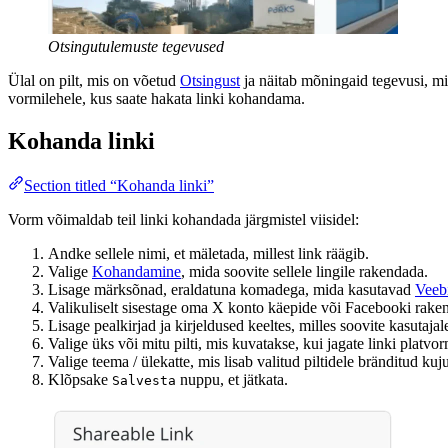
Otsingutulemuste tegevused
Ülal on pilt, mis on võetud
Otsingust
ja näitab mõningaid tegevusi, mi
vormilehele, kus saate hakata linki kohandama.
Kohanda linki
Section titled “Kohanda linki”
Vorm võimaldab teil linki kohandada järgmistel viisidel:
Andke sellele nimi, et mäletada, millest link räägib.
Valige
Kohandamine
, mida soovite sellele lingile rakendada.
Lisage märksõnad, eraldatuna komadega, mida kasutavad
Veeb
Valikuliselt sisestage oma X konto käepide või Facebooki rake
Lisage pealkirjad ja kirjeldused keeltes, milles soovite kasutajal
Valige üks või mitu pilti, mis kuvatakse, kui jagate linki plat
Valige teema / ülekatte, mis lisab valitud piltidele bränditud ku
Klõpsake
nuppu, et jätkata.
Salvesta