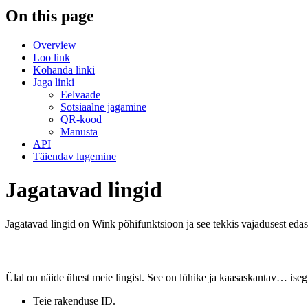
On this page
Overview
Loo link
Kohanda linki
Jaga linki
Eelvaade
Sotsiaalne jagamine
QR-kood
Manusta
API
Täiendav lugemine
Jagatavad lingid
Jagatavad lingid on Wink põhifunktsioon ja see tekkis vajadusest edastad
Ülal on näide ühest meie lingist. See on lühike ja kaasaskantav… isegi 
Teie rakenduse ID.