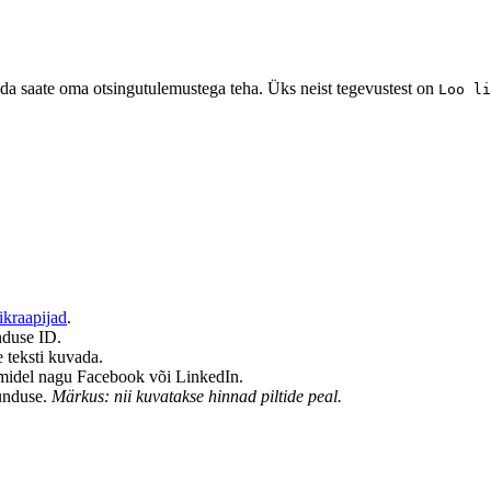
da saate oma otsingutulemustega teha. Üks neist tegevustest on
Loo li
ikraapijad
.
nduse ID.
e teksti kuvada.
vormidel nagu Facebook või LinkedIn.
junduse.
Märkus: nii kuvatakse hinnad piltide peal.