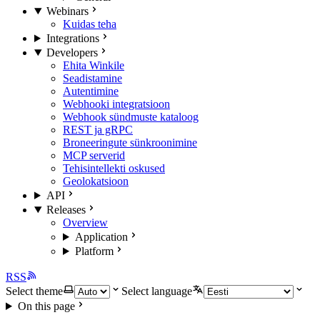
Webinars
Kuidas teha
Integrations
Developers
Ehita Winkile
Seadistamine
Autentimine
Webhooki integratsioon
Webhook sündmuste kataloog
REST ja gRPC
Broneeringute sünkroonimine
MCP serverid
Tehisintellekti oskused
Geolokatsioon
API
Releases
Overview
Application
Platform
RSS
Select theme
Select language
On this page