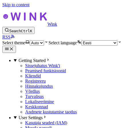
Skip to content
Wink
Search
Ctrl
K
RSS
Select theme
Select language
Getting Started
Sissejuhatus Wink'i
Peamised funktsioonid
Kliendid
Registreeru
Hinnakujundus
Võrdlus
Turvalisus
Lokaliseerimine
Keskkonnad
Andmete kustutamise taotlus
User Settings
Kasutaja seaded (IAM)
Muuda parooli