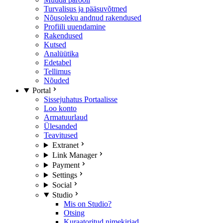
Turvalisus ja pääsuvõtmed
Nõusoleku andnud rakendused
Profiili uuendamine
Rakendused
Kutsed
Analüütika
Edetabel
Tellimus
Nõuded
Portal
Sissejuhatus Portaalisse
Loo konto
Armatuurlaud
Ülesanded
Teavitused
Extranet
Link Manager
Payment
Settings
Social
Studio
Mis on Studio?
Otsing
Kuraatoritud nimekirjad