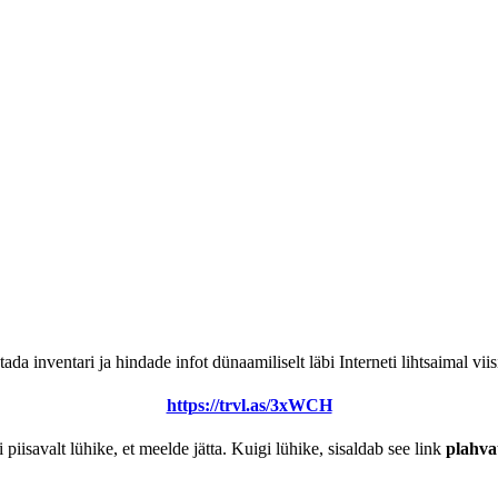
a inventari ja hindade infot dünaamiliselt läbi Interneti lihtsaimal viis
https://trvl.as/3xWCH
piisavalt lühike, et meelde jätta. Kuigi lühike, sisaldab see link
plahva