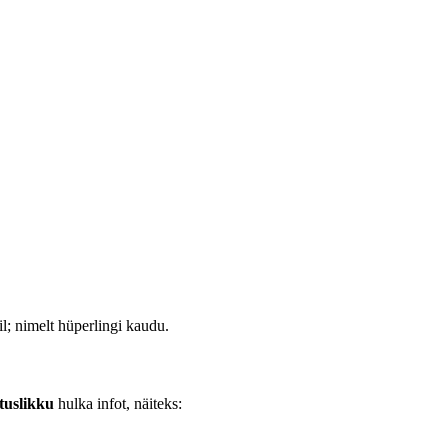
il; nimelt hüperlingi kaudu.
tuslikku
hulka infot, näiteks: