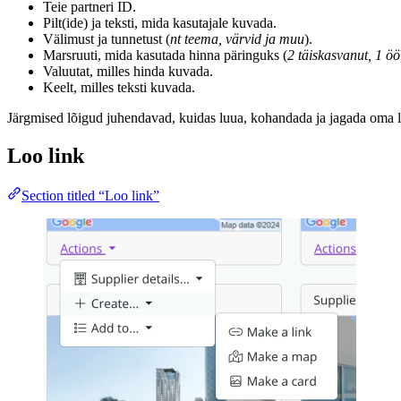
Teie partneri ID.
Pilt(ide) ja teksti, mida kasutajale kuvada.
Välimust ja tunnetust (
nt teema, värvid ja muu
).
Marsruuti, mida kasutada hinna päringuks (
2 täiskasvanut, 1 öö
Valuutat, milles hinda kuvada.
Keelt, milles teksti kuvada.
Järgmised lõigud juhendavad, kuidas luua, kohandada ja jagada oma l
Loo link
Section titled “Loo link”