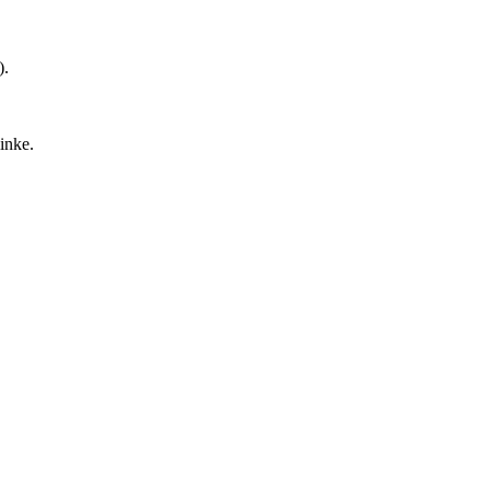
).
inke.