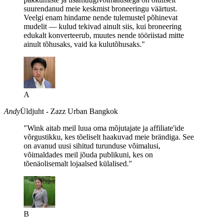
suurendanud meie keskmist broneeringu väärtust.
Veelgi enam hindame nende tulemustel põhinevat
mudelit — kulud tekivad ainult siis, kui broneering
edukalt konverteerub, muutes nende tööriistad mitte
ainult tõhusaks, vaid ka kulutõhusaks."
A
Andy
Üldjuht - Zazz Urban Bangkok
"Wink aitab meil luua oma mõjutajate ja affiliate'ide
võrgustikku, kes tõeliselt haakuvad meie brändiga. See
on avanud uusi sihitud turunduse võimalusi,
võimaldades meil jõuda publikuni, kes on
tõenäolisemalt lojaalsed külalised."
B