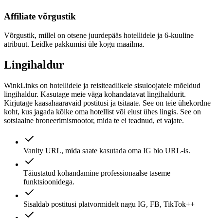
Affiliate võrgustik
Võrgustik, millel on otsene juurdepääs hotellidele ja 6-kuuline
atribuut. Leidke pakkumisi üle kogu maailma.
Lingihaldur
WinkLinks on hotellidele ja reisiteadlikele sisuloojatele mõeldud
lingihaldur. Kasutage meie väga kohandatavat lingihaldurit.
Kirjutage kaasahaaravaid postitusi ja tsitaate. See on teie ühekordne
koht, kus jagada kõike oma hotellist või elust ühes lingis. See on
sotsiaalne broneerimismootor, mida te ei teadnud, et vajate.
Vanity URL, mida saate kasutada oma IG bio URL-is.
Täiustatud kohandamine professionaalse taseme
funktsioonidega.
Sisaldab postitusi platvormidelt nagu IG, FB, TikTok++