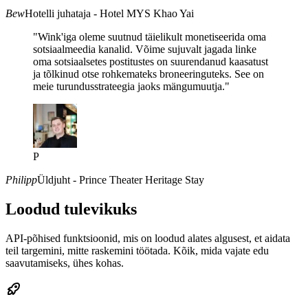
Bew
Hotelli juhataja - Hotel MYS Khao Yai
"Wink'iga oleme suutnud täielikult monetiseerida oma
sotsiaalmeedia kanalid. Võime sujuvalt jagada linke
oma sotsiaalsetes postitustes on suurendanud kaasatust
ja tõlkinud otse rohkemateks broneeringuteks. See on
meie turundusstrateegia jaoks mängumuutja."
P
Philipp
Üldjuht - Prince Theater Heritage Stay
Loodud tulevikuks
API-põhised funktsioonid, mis on loodud alates algusest, et aidata
teil targemini, mitte raskemini töötada. Kõik, mida vajate edu
saavutamiseks, ühes kohas.