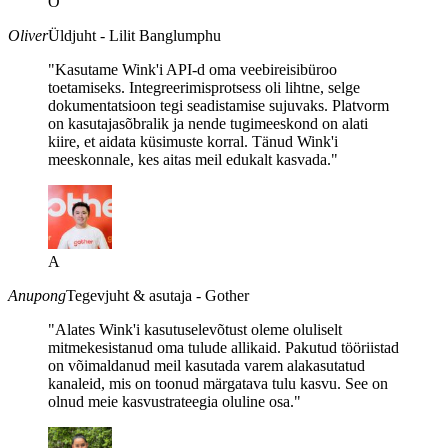
O
Oliver
Üldjuht - Lilit Banglumphu
"Kasutame Wink'i API-d oma veebireisibüroo
toetamiseks. Integreerimisprotsess oli lihtne, selge
dokumentatsioon tegi seadistamise sujuvaks. Platvorm
on kasutajasõbralik ja nende tugimeeskond on alati
kiire, et aidata küsimuste korral. Tänud Wink'i
meeskonnale, kes aitas meil edukalt kasvada."
A
Anupong
Tegevjuht & asutaja - Gother
"Alates Wink'i kasutuselevõtust oleme oluliselt
mitmekesistanud oma tulude allikaid. Pakutud tööriistad
on võimaldanud meil kasutada varem alakasutatud
kanaleid, mis on toonud märgatava tulu kasvu. See on
olnud meie kasvustrateegia oluline osa."