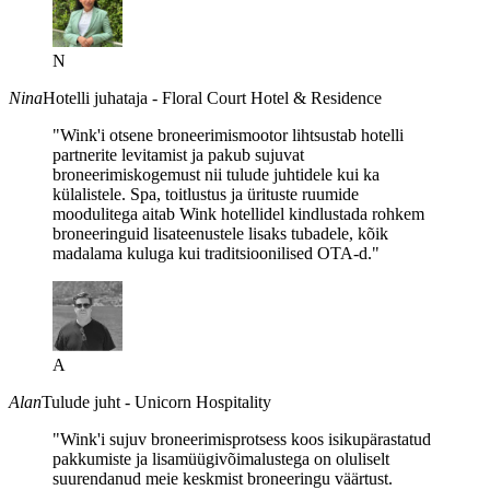
N
Nina
Hotelli juhataja - Floral Court Hotel & Residence
"Wink'i otsene broneerimismootor lihtsustab hotelli
partnerite levitamist ja pakub sujuvat
broneerimiskogemust nii tulude juhtidele kui ka
külalistele. Spa, toitlustus ja ürituste ruumide
moodulitega aitab Wink hotellidel kindlustada rohkem
broneeringuid lisateenustele lisaks tubadele, kõik
madalama kuluga kui traditsioonilised OTA-d."
A
Alan
Tulude juht - Unicorn Hospitality
"Wink'i sujuv broneerimisprotsess koos isikupärastatud
pakkumiste ja lisamüügivõimalustega on oluliselt
suurendanud meie keskmist broneeringu väärtust.