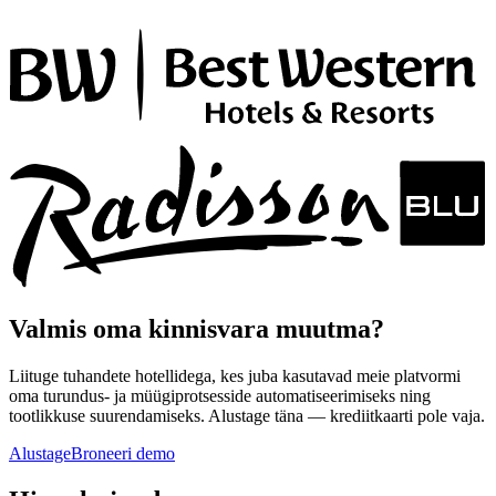
Valmis oma kinnisvara muutma?
Liituge tuhandete hotellidega, kes juba kasutavad meie platvormi
oma turundus- ja müügiprotsesside automatiseerimiseks ning
tootlikkuse suurendamiseks. Alustage täna — krediitkaarti pole vaja.
Alustage
Broneeri demo