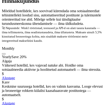
Hinnakujundus
Mõeldud hotellidele, kes soovivad kiirendada oma sotsiaalmeediat
tehisintellekti loodud sisu, automatiseeritud postituste ja tulemustele
orienteeritud toe abil. Mõelge sellele kui täisdigitaalse
turundusmeeskonna ühendamisele — ilma üldkuludeta.
🚀 Näpunäide: Wink'i tööriistad, teenused ja API-d on alati tasuta kasutada —
ilma tellimusteta, ilma seadistustasudeta, ilma üllatusteta. Maksate ainult 5,5%
kinnitatud broneeringu kohta, mis sisaldab maksete töötlemist meie
integreeritud makselüüsi kaudu.
Monthly
Yearly
Save 20%
Algaja
Väikesed hotellid, kes vajavad natuke abi. Hoidke oma
sotsiaalmeedia aktiivne ja hoolitsetud automaatselt — ilma stressita.
$
Alustage
Kasv
Keskmise suurusega hotellid, kes on valmis kasvama. Looge elevust
ja broneerige rohkem külalisi kaasahaaravate postitustega —
automaatselt.
$
Alustage