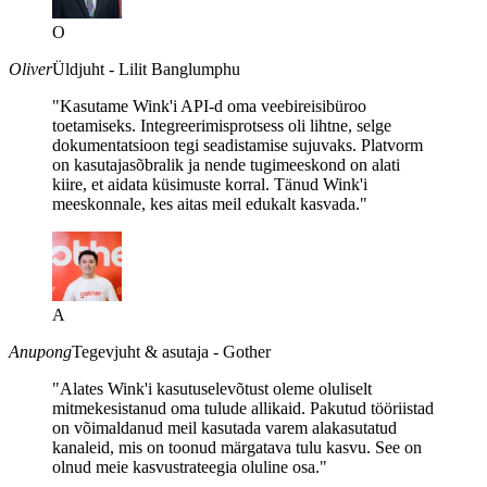
O
Oliver
Üldjuht - Lilit Banglumphu
"Kasutame Wink'i API-d oma veebireisibüroo
toetamiseks. Integreerimisprotsess oli lihtne, selge
dokumentatsioon tegi seadistamise sujuvaks. Platvorm
on kasutajasõbralik ja nende tugimeeskond on alati
kiire, et aidata küsimuste korral. Tänud Wink'i
meeskonnale, kes aitas meil edukalt kasvada."
A
Anupong
Tegevjuht & asutaja - Gother
"Alates Wink'i kasutuselevõtust oleme oluliselt
mitmekesistanud oma tulude allikaid. Pakutud tööriistad
on võimaldanud meil kasutada varem alakasutatud
kanaleid, mis on toonud märgatava tulu kasvu. See on
olnud meie kasvustrateegia oluline osa."