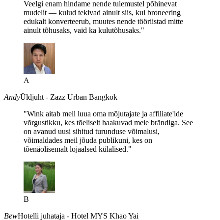
Veelgi enam hindame nende tulemustel põhinevat
mudelit — kulud tekivad ainult siis, kui broneering
edukalt konverteerub, muutes nende tööriistad mitte
ainult tõhusaks, vaid ka kulutõhusaks."
A
Andy
Üldjuht - Zazz Urban Bangkok
"Wink aitab meil luua oma mõjutajate ja affiliate'ide
võrgustikku, kes tõeliselt haakuvad meie brändiga. See
on avanud uusi sihitud turunduse võimalusi,
võimaldades meil jõuda publikuni, kes on
tõenäolisemalt lojaalsed külalised."
B
Bew
Hotelli juhataja - Hotel MYS Khao Yai