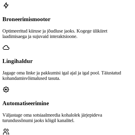
Broneerimismootor
Optimeeritud kiiruse ja jõudluse jaoks. Kogege ülikiiret
laadimisaega ja sujuvaid interaktsioone.
Lingihaldur
Jagage oma linke ja pakkumisi igal ajal ja igal pool. Täiustatud
kohandamisvõimalused tasuta.
Automatiseerimine
Väljastage oma sotsiaalmeedia kohalolek järjepideva
turundussõnumi jaoks kõigil kanalitel.