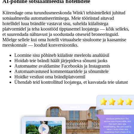
AI-põhine sotsiaalmeedia hotellidele
Kiirendage oma turundusmeeskonda Wink'i tehisintellekti juhitud
sotsiaalmeedia automatiseerimisega. Meie tööriistad aitavad
hotellidel luua brändile vastavat sisu, suhelda külalistega
platvormidel ja teha koostööd tipptasemel loojatega — kõik selleks,
et suurendada nähtavust ja soodustada otseseid broneeringuid.
Mõelge sellele kui oma hotelli virtuaalsele sisuloome ja kaasamise
meeskonnale — loodud konversiooniks.
Loomine sisu põhineb külaliste meeleolu analüüsil
Hoidab teie brändi häält järjepideva sõnumi jaoks
Automaatne avaldamine Facebookis ja Instagramis
Automaatvastused kommentaaridele ja sõnumitele
Hoidke vestlust oma brändiplatvormil
Ühendab teid kontrollitud loojatega, et kasvatada teie ulatust