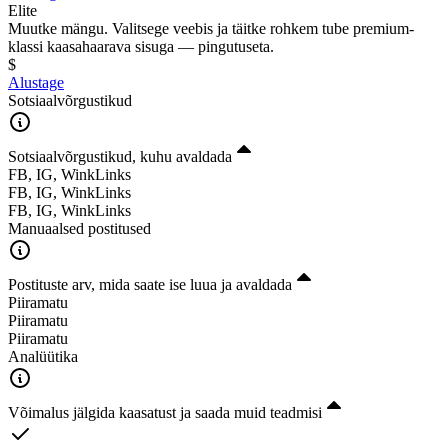
Elite
Muutke mängu. Valitsege veebis ja täitke rohkem tube premium-
klassi kaasahaarava sisuga — pingutuseta.
$
Alustage
Sotsiaalvõrgustikud
Sotsiaalvõrgustikud, kuhu avaldada
FB, IG, WinkLinks
FB, IG, WinkLinks
FB, IG, WinkLinks
Manuaalsed postitused
Postituste arv, mida saate ise luua ja avaldada
Piiramatu
Piiramatu
Piiramatu
Analüütika
Võimalus jälgida kaasatust ja saada muid teadmisi