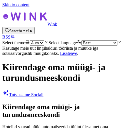
Skip to content
Wink
Search
Ctrl
K
RSS
Select theme
Select language
Kasutage meie uut lingihalduri tööriista ja muutke iga
sotsiaalvõrgustik müügikohaks.
Lisateave
.
Kiirendage oma müügi- ja
turundusmeeskondi
Tutvustame Sociali
Kiirendage oma müügi- ja
turundusmeeskondi
Hotellid saavad nüüd automatiseerida tüütut ülesannet oma