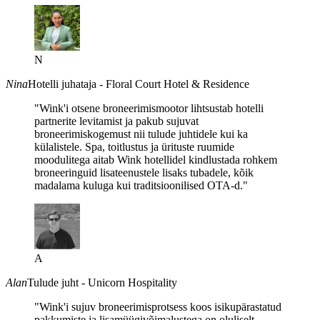
N
Nina
Hotelli juhataja - Floral Court Hotel & Residence
"Wink'i otsene broneerimismootor lihtsustab hotelli
partnerite levitamist ja pakub sujuvat
broneerimiskogemust nii tulude juhtidele kui ka
külalistele. Spa, toitlustus ja ürituste ruumide
moodulitega aitab Wink hotellidel kindlustada rohkem
broneeringuid lisateenustele lisaks tubadele, kõik
madalama kuluga kui traditsioonilised OTA-d."
A
Alan
Tulude juht - Unicorn Hospitality
"Wink'i sujuv broneerimisprotsess koos isikupärastatud
pakkumiste ja lisamüügivõimalustega on oluliselt