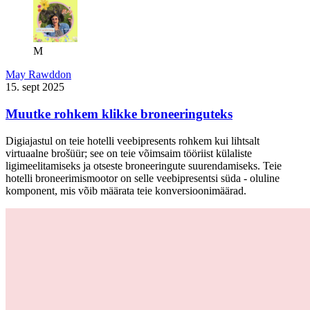
M
May Rawddon
15. sept 2025
Muutke rohkem klikke broneeringuteks
Digiajastul on teie hotelli veebipresents rohkem kui lihtsalt
virtuaalne brošüür; see on teie võimsaim tööriist külaliste
ligimeelitamiseks ja otseste broneeringute suurendamiseks. Teie
hotelli broneerimismootor on selle veebipresentsi süda - oluline
komponent, mis võib määrata teie konversioonimäärad.