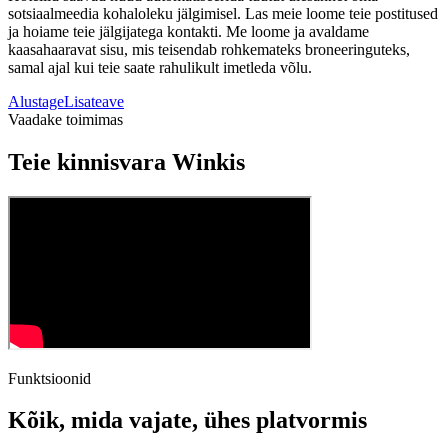
sotsiaalmeedia kohaloleku jälgimisel. Las meie loome teie postitused
ja hoiame teie jälgijatega kontakti. Me loome ja avaldame
kaasahaaravat sisu, mis teisendab rohkemateks broneeringuteks,
samal ajal kui teie saate rahulikult imetleda võlu.
Alustage
Lisateave
Vaadake toimimas
Teie kinnisvara Winkis
Funktsioonid
Kõik, mida vajate, ühes platvormis