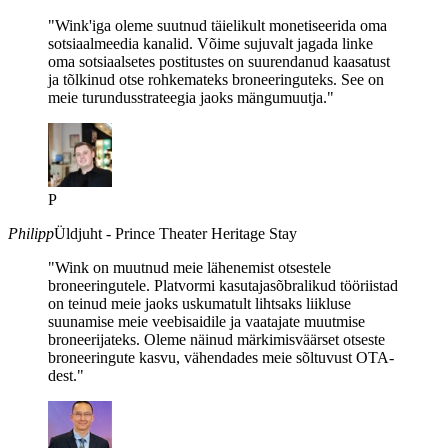
"Wink'iga oleme suutnud täielikult monetiseerida oma
sotsiaalmeedia kanalid. Võime sujuvalt jagada linke
oma sotsiaalsetes postitustes on suurendanud kaasatust
ja tõlkinud otse rohkemateks broneeringuteks. See on
meie turundusstrateegia jaoks mängumuutja."
P
Philipp
Üldjuht - Prince Theater Heritage Stay
"Wink on muutnud meie lähenemist otsestele
broneeringutele. Platvormi kasutajasõbralikud tööriistad
on teinud meie jaoks uskumatult lihtsaks liikluse
suunamise meie veebisaidile ja vaatajate muutmise
broneerijateks. Oleme näinud märkimisväärset otseste
broneeringute kasvu, vähendades meie sõltuvust OTA-
dest."