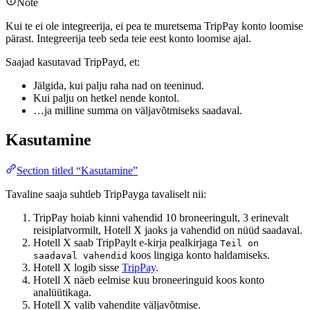
Note
Kui te ei ole integreerija, ei pea te muretsema TripPay konto loomise
pärast. Integreerija teeb seda teie eest konto loomise ajal.
Saajad kasutavad TripPayd, et:
Jälgida, kui palju raha nad on teeninud.
Kui palju on hetkel nende kontol.
…ja milline summa on väljavõtmiseks saadaval.
Kasutamine
Section titled “Kasutamine”
Tavaline saaja suhtleb TripPayga tavaliselt nii:
TripPay hoiab kinni vahendid 10 broneeringult, 3 erinevalt
reisiplatvormilt, Hotell X jaoks ja vahendid on nüüd saadaval.
Hotell X saab TripPaylt e-kirja pealkirjaga
Teil on
koos lingiga konto haldamiseks.
saadaval vahendid
Hotell X logib sisse
TripPay
.
Hotell X näeb eelmise kuu broneeringuid koos konto
analüütikaga.
Hotell X valib vahendite väljavõtmise.