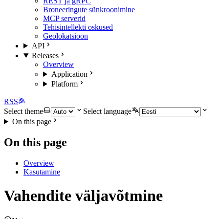
REST ja gRPC
Broneeringute sünkroonimine
MCP serverid
Tehisintellekti oskused
Geolokatsioon
API
Releases
Overview
Application
Platform
RSS
Select theme
Select language
On this page
On this page
Overview
Kasutamine
Vahendite väljavõtmine