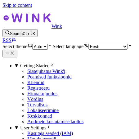
Skip to content
Wink
Search
Ctrl
K
RSS
Select theme
Select language
Getting Started
Sissejuhatus Wink'i
Peamised funktsioonid
Kliendid
Registreeru
Hinnakujundus
Võrdlus
Turvalisus
Lokaliseerimine
Keskkonnad
Andmete kustutamise taotlus
User Settings
Kasutaja seaded (IAM)
Muuda parooli