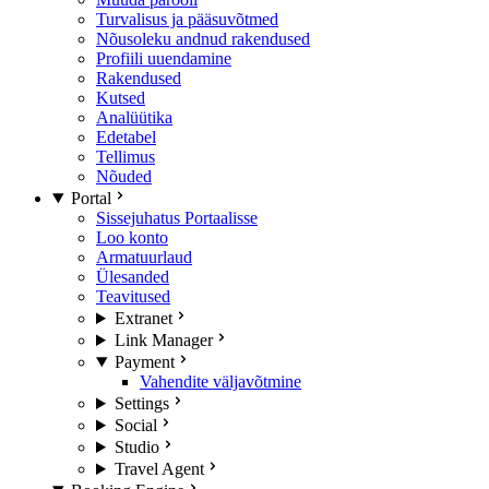
Turvalisus ja pääsuvõtmed
Nõusoleku andnud rakendused
Profiili uuendamine
Rakendused
Kutsed
Analüütika
Edetabel
Tellimus
Nõuded
Portal
Sissejuhatus Portaalisse
Loo konto
Armatuurlaud
Ülesanded
Teavitused
Extranet
Link Manager
Payment
Vahendite väljavõtmine
Settings
Social
Studio
Travel Agent