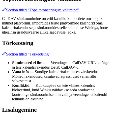
Section titled “Topeltbroneeringute vältimine”
CalDAV sünkroonimine on eriti kasulik, kui loetlete oma objekti
mitmel platvormil. Impordides teiste platvormide kalendrid oma
kalendrirakendusse ja sünkroonides selle rakenduse Winkiga, loote
üheainsa usaldusväärse allika saadavuse jaoks.
Tõrkeotsing
Section titled “Tõrkeotsing”
Sündmused ei ilmu
— Veenduge, et CalDAV URL on õige
ja teie kalendrirakendus toetab CalDAV-d.
Vana info
— Sundige kalendrirakenduses värskendust.
Mõned rakendused kasutavad agressiivset vahemällu
salvestamist.
Konfliktid
— Kui kuupäev on teie välises kalendris
blokeeritud, kuid Winkis näidatakse seda saadavana,
kontrollige sünkroonimise intervalli ja veenduge, et kalendri
tellimus on aktiivne.
Lisalugemine