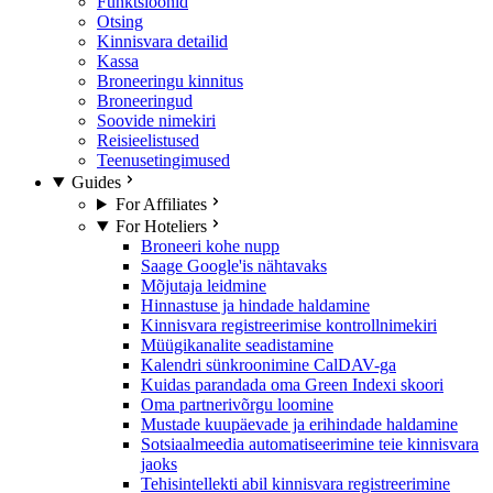
Funktsioonid
Otsing
Kinnisvara detailid
Kassa
Broneeringu kinnitus
Broneeringud
Soovide nimekiri
Reisieelistused
Teenusetingimused
Guides
For Affiliates
For Hoteliers
Broneeri kohe nupp
Saage Google'is nähtavaks
Mõjutaja leidmine
Hinnastuse ja hindade haldamine
Kinnisvara registreerimise kontrollnimekiri
Müügikanalite seadistamine
Kalendri sünkroonimine CalDAV-ga
Kuidas parandada oma Green Indexi skoori
Oma partnerivõrgu loomine
Mustade kuupäevade ja erihindade haldamine
Sotsiaalmeedia automatiseerimine teie kinnisvara
jaoks
Tehisintellekti abil kinnisvara registreerimine