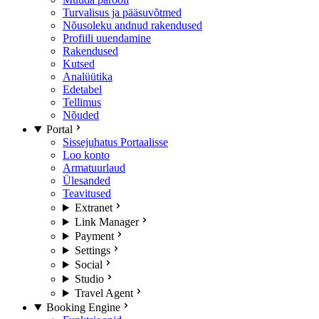
Turvalisus ja pääsuvõtmed
Nõusoleku andnud rakendused
Profiili uuendamine
Rakendused
Kutsed
Analüütika
Edetabel
Tellimus
Nõuded
Portal
Sissejuhatus Portaalisse
Loo konto
Armatuurlaud
Ülesanded
Teavitused
Extranet
Link Manager
Payment
Settings
Social
Studio
Travel Agent
Booking Engine