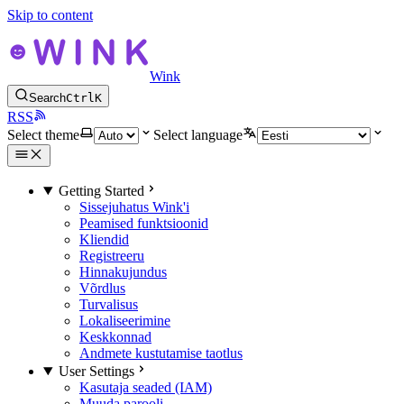
Skip to content
Wink
Search
Ctrl
K
RSS
Select theme
Select language
Getting Started
Sissejuhatus Wink'i
Peamised funktsioonid
Kliendid
Registreeru
Hinnakujundus
Võrdlus
Turvalisus
Lokaliseerimine
Keskkonnad
Andmete kustutamise taotlus
User Settings
Kasutaja seaded (IAM)
Muuda parooli