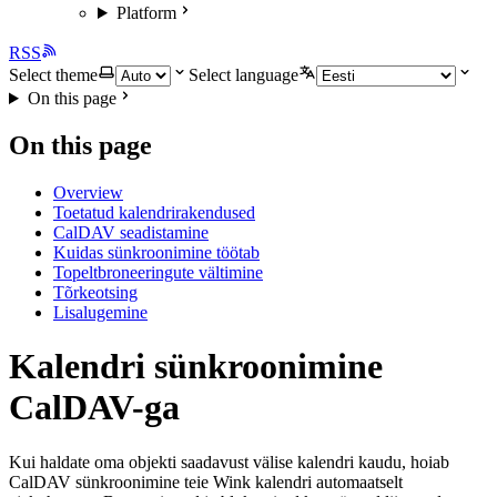
Platform
RSS
Select theme
Select language
On this page
On this page
Overview
Toetatud kalendrirakendused
CalDAV seadistamine
Kuidas sünkroonimine töötab
Topeltbroneeringute vältimine
Tõrkeotsing
Lisalugemine
Kalendri sünkroonimine
CalDAV-ga
Kui haldate oma objekti saadavust välise kalendri kaudu, hoiab
CalDAV sünkroonimine teie Wink kalendri automaatselt