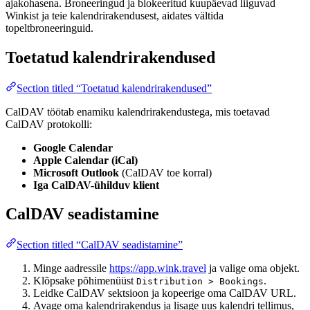
ajakohasena. Broneeringud ja blokeeritud kuupäevad liiguvad
Winkist ja teie kalendrirakendusest, aidates vältida
topeltbroneeringuid.
Toetatud kalendrirakendused
Section titled “Toetatud kalendrirakendused”
CalDAV töötab enamiku kalendrirakendustega, mis toetavad
CalDAV protokolli:
Google Calendar
Apple Calendar (iCal)
Microsoft Outlook
(CalDAV toe korral)
Iga CalDAV-ühilduv klient
CalDAV seadistamine
Section titled “CalDAV seadistamine”
Minge aadressile
https://app.wink.travel
ja valige oma objekt.
Klõpsake põhimenüüst
.
Distribution > Bookings
Leidke CalDAV sektsioon ja kopeerige oma CalDAV URL.
Avage oma kalendrirakendus ja lisage uus kalendri tellimus,