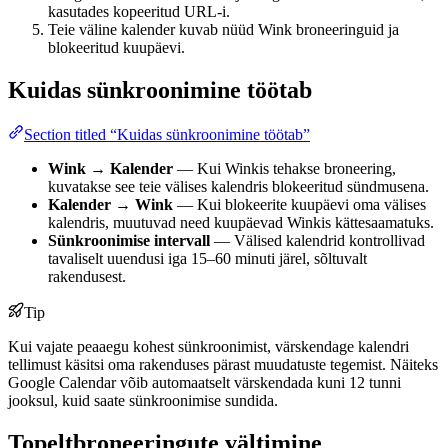
kasutades kopeeritud URL-i.
Teie väline kalender kuvab nüüd Wink broneeringuid ja
blokeeritud kuupäevi.
Kuidas sünkroonimine töötab
Section titled “Kuidas sünkroonimine töötab”
Wink → Kalender
— Kui Winkis tehakse broneering,
kuvatakse see teie välises kalendris blokeeritud sündmusena.
Kalender → Wink
— Kui blokeerite kuupäevi oma välises
kalendris, muutuvad need kuupäevad Winkis kättesaamatuks.
Sünkroonimise intervall
— Välised kalendrid kontrollivad
tavaliselt uuendusi iga 15–60 minuti järel, sõltuvalt
rakendusest.
Tip
Kui vajate peaaegu kohest sünkroonimist, värskendage kalendri
tellimust käsitsi oma rakenduses pärast muudatuste tegemist. Näiteks
Google Calendar võib automaatselt värskendada kuni 12 tunni
jooksul, kuid saate sünkroonimise sundida.
Topeltbroneeringute vältimine