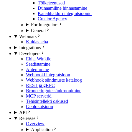
Tõlketeenused
Dünaamiline hinnastamine
Kanalihalduri integratsioonid
Creator Agency
For Integrators
General
Webinars
Kuidas teha
Integrations
Developers
Ehita Winkile
Seadistamine
Autentimine
Webhooki integratsioon
Webhook sündmuste kataloog
REST ja gRPC
Broneeringute sünkroonimine
MCP serverid
Tehisintellekti oskused
Geolokatsioon
API
Releases
Overview
Application