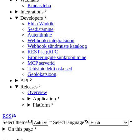
Kuidas teha
Integrations
Developers
Ehita Winkile
Seadistamine
Autentimine
Webhooki integratsioon
Webhook sündmuste kataloog
REST ja gRPC
Broneeringute sünkroonimine
MCP serverid
Tehisintellekti oskused
Geolokatsioon
API
Releases
Overview
Application
Platform
RSS
Select theme
Select language
On this page