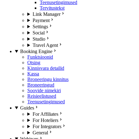
Teenusetingimused
Tervitustekst
Link Manager
Payment
Settings
Social
Studio
Travel Agent
Booking Engine
Funktsioonid
Otsing
Kinnisvara detailid
Kassa
Broneeringu kinnitus
Broneeringud
Soovide nimekiri
Reisieelistused
Teenusetingimused
Guides
For Affiliates
For Hoteliers
For Integrators
General
Webinars