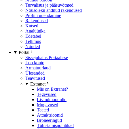
Turvalisus ja pääsuvõtmed
Nõusoleku andnud rakendused
Profiili uuendamine
Rakendused
Kutsed
Analüütika
Edetabel
Tellimus
Nõuded
Portal
Sissejuhatus Portaalisse
Loo konto
Armatuurlaud
Ülesanded
Teavitused
Extranet
Mis on Extranet?
Tegevused
Lisandmoodulid
Mugavused
Teated
Attraktsioonid
Broneeringud
Tühistamispoliitikad