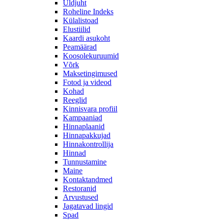
Üldjuht
Roheline Indeks
Külalistoad
Elustiilid
Kaardi asukoht
Peamäärad
Koosolekuruumid
Võrk
Maksetingimused
Fotod ja videod
Kohad
Reeglid
Kinnisvara profiil
Kampaaniad
Hinnaplaanid
Hinnapakkujad
Hinnakontrollija
Hinnad
Tunnustamine
Maine
Kontaktandmed
Restoranid
Arvustused
Jagatavad lingid
Spad