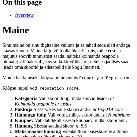
On this page
Overview
Maine
Sinu maine on sinu digitaalne valuuta ja sa tahad seda alati endaga
kaasas kanda. Maine kirje võib olla ükskõik mis, mille eest su
majutus soovib tunnustust saada, näiteks kolmanda osapoole
hinnang või bake-off, kus su kokk võitis kulla. Selles jaotises saad
lisada oma skoorid ja edetabelid üle kogu Interneti.
Maine haldamiseks klõpsa põhimenüüs
.
Property > Reputation
Klõpsa nupul
.
Add reputation score
Kategooria
Vali skoori tüüp, mida soovid lisada.
nt
Kolmanda osapoole arvustus
Pakkuja
Sisesta, kes sulle skoori andis.
nt BigOTA.com
Hinnangu tüüp
Vali vorm, milles skoor anti.
nt Numbriline
Kuupäev
Vabatahtlikult sisesta kuupäev, millal skoor anti.
Hinnang
Sisesta saadud skoor.
nt 8.5
Maksimaalne hinnang
Vabatahtlikult sisesta selle auhinna
maksimaalne võimalik skoor.
nt 10