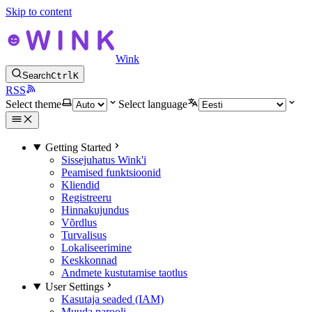
Skip to content
Wink
Search
Ctrl
K
RSS
Select theme
Select language
Getting Started
Sissejuhatus Wink'i
Peamised funktsioonid
Kliendid
Registreeru
Hinnakujundus
Võrdlus
Turvalisus
Lokaliseerimine
Keskkonnad
Andmete kustutamise taotlus
User Settings
Kasutaja seaded (IAM)
Muuda parooli