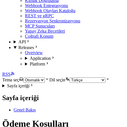
Kimlik Doğrulama
Webhook Entegrasyonu
Webhook Olayları Kataloğu
REST ve gRPC
Rezervasyon Senkronizasyonu
MCP Sunucuları
Yapay Zeka Becerileri
Coğrafi Konum
API
Releases
Overview
Application
Platform
RSS
Tema seç
Dil seçin
Sayfa içeriği
Sayfa içeriği
Genel Bakış
Ödeme Koşulları