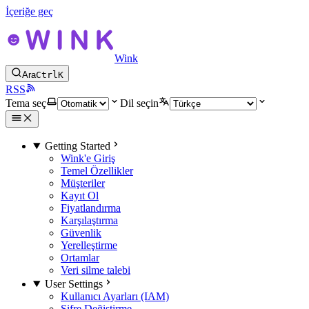
İçeriğe geç
Wink
Ara
Ctrl
K
RSS
Tema seç
Dil seçin
Getting Started
Wink'e Giriş
Temel Özellikler
Müşteriler
Kayıt Ol
Fiyatlandırma
Karşılaştırma
Güvenlik
Yerelleştirme
Ortamlar
Veri silme talebi
User Settings
Kullanıcı Ayarları (IAM)
Şifre Değiştirme