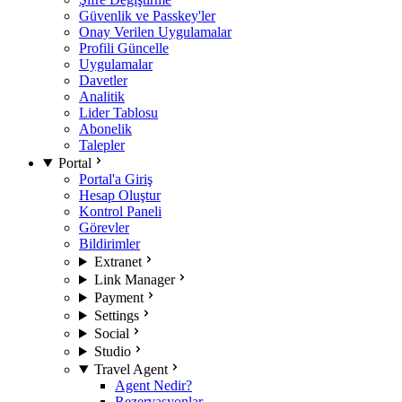
Güvenlik ve Passkey'ler
Onay Verilen Uygulamalar
Profili Güncelle
Uygulamalar
Davetler
Analitik
Lider Tablosu
Abonelik
Talepler
Portal
Portal'a Giriş
Hesap Oluştur
Kontrol Paneli
Görevler
Bildirimler
Extranet
Link Manager
Payment
Settings
Social
Studio
Travel Agent
Agent Nedir?
Rezervasyonlar