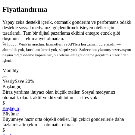
Fiyatlandırma
Yapay zeka destekli içerik, otomatik gönderim ve performans odaklı
destekle sosyal medyanızı güçlendirmek isteyen oteller için
tasarlandı. Tam bir dijital pazarlama ekibini entegre etmek gibi
düşünün — ek maliyet olmadan.
🚀 İpucu: Wink'in araçları, hizmetleri ve API'leri her zaman ücretsizdir —
abonelik yok, kurulum ücreti yok, sürpriz yok. Sadece onaylanmış rezervasyon
başına %5,5 ödeme yaparsınız, bu ödeme entegre ödeme geçidimiz üzerinden
işlenir.
Monthly
Yearly
Save 20%
Başlangıç
Biraz yardıma ihtiyacı olan küçük oteller. Sosyal medyanızı
otomatik olarak aktif ve düzenli tutun — stres yok.
$
Başlayın
Büyüme
Büyümeye hazır orta ölçekli oteller. İlgi çekici gönderilerle daha
fazla misafir çekin — otomatik olarak.
$