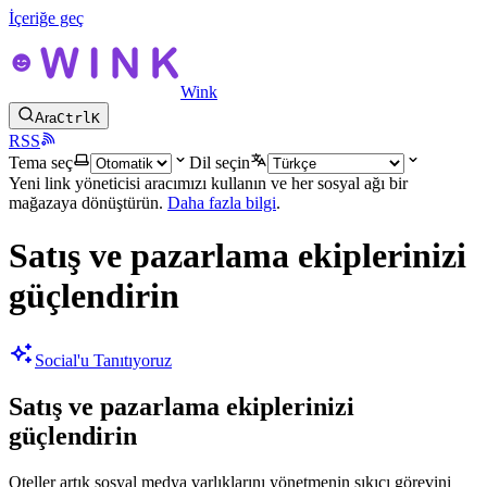
İçeriğe geç
Wink
Ara
Ctrl
K
RSS
Tema seç
Dil seçin
Yeni link yöneticisi aracımızı kullanın ve her sosyal ağı bir
mağazaya dönüştürün.
Daha fazla bilgi
.
Satış ve pazarlama ekiplerinizi
güçlendirin
Social'u Tanıtıyoruz
Satış ve pazarlama ekiplerinizi
güçlendirin
Oteller artık sosyal medya varlıklarını yönetmenin sıkıcı görevini