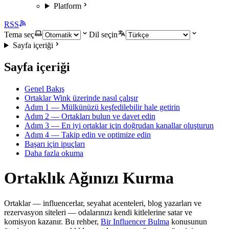
Platform
RSS
Tema seç
Dil seçin
Sayfa içeriği
Sayfa içeriği
Genel Bakış
Ortaklar Wink üzerinde nasıl çalışır
Adım 1 — Mülkünüzü keşfedilebilir hale getirin
Adım 2 — Ortakları bulun ve davet edin
Adım 3 — En iyi ortaklar için doğrudan kanallar oluşturun
Adım 4 — Takip edin ve optimize edin
Başarı için ipuçları
Daha fazla okuma
Ortaklık Ağınızı Kurma
Ortaklar — influencerlar, seyahat acenteleri, blog yazarları ve
rezervasyon siteleri — odalarınızı kendi kitlelerine satar ve
komisyon kazanır. Bu rehber,
Bir Influencer Bulma
konusunun