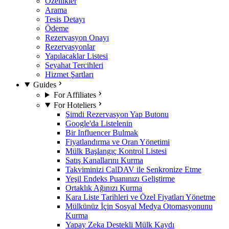
Özellikler
Arama
Tesis Detayı
Ödeme
Rezervasyon Onayı
Rezervasyonlar
Yapılacaklar Listesi
Seyahat Tercihleri
Hizmet Şartları
Guides
For Affiliates
For Hoteliers
Şimdi Rezervasyon Yap Butonu
Google'da Listelenin
Bir Influencer Bulmak
Fiyatlandırma ve Oran Yönetimi
Mülk Başlangıç Kontrol Listesi
Satış Kanallarını Kurma
Takviminizi CalDAV ile Senkronize Etme
Yeşil Endeks Puanınızı Geliştirme
Ortaklık Ağınızı Kurma
Kara Liste Tarihleri ve Özel Fiyatları Yönetme
Mülkünüz İçin Sosyal Medya Otomasyonunu
Kurma
Yapay Zeka Destekli Mülk Kaydı