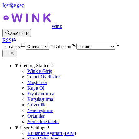
İçeriğe geç
Wink
Ara
Ctrl
K
RSS
Tema seç
Dil seçin
Getting Started
Wink'e Giriş
Temel Özellikler
Müşteriler
Kayıt Ol
Fiyatlandırma
Karşılaştırma
Güvenlik
Yerelleştirme
Ortamlar
Veri silme talebi
User Settings
Kullanıcı Ayarları (IAM)
Şifre Değiştirme