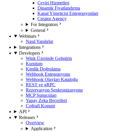
Çeviri Hizmetleri
Dinamik Fiyatlandırma
Kanal Yöneticisi Entegrasyonları
Creator Agency
For Integrators
General
Webinars
Nasıl Yapılırlar
Integrations
Developers
Wink Üzerinde Geliştirin
Kurulum
Kimlik Doğrulama
Webhook Entegrasyonu
Webhook Olayları Kataloğu
REST ve gRPC
Rezervasyon Senkronizasyonu
MCP Sunucuları
Yapay Zeka Becerileri
Coğrafi Konum
API
Releases
Overview
Application