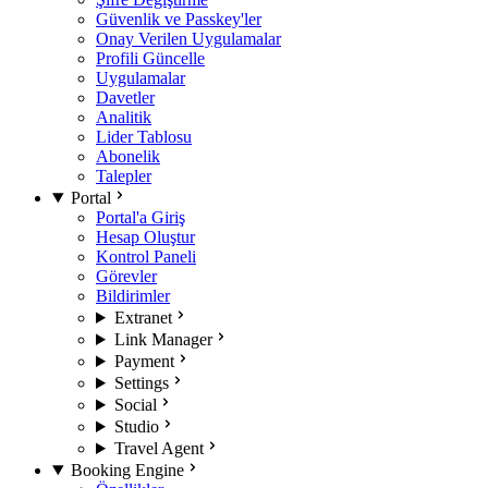
Güvenlik ve Passkey'ler
Onay Verilen Uygulamalar
Profili Güncelle
Uygulamalar
Davetler
Analitik
Lider Tablosu
Abonelik
Talepler
Portal
Portal'a Giriş
Hesap Oluştur
Kontrol Paneli
Görevler
Bildirimler
Extranet
Link Manager
Payment
Settings
Social
Studio
Travel Agent
Booking Engine