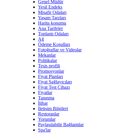
Genel Müdür
Yeşil Endeks
Misafir Odaları
Yaşam Tarzları
Harita konumu
Ana Tarifeler
Toplantı Odaları
Ağ
Ödeme Koşulları
Fotoğraflar ve Videolar
Mekanlar
Politikalar
Tesis profili
Promosyonlar
Fiyat Planları
Fiyat Sağlayıcıları
Fiyat Test Cihazı
Fiyatlar
Tanınma
İtibar
İletişim Bilgileri
Restoranlar
Yorumlar
Paylaşılabilir Bağlantılar
Spa'lar