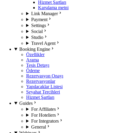
Hizmet Şartları
Karşılama metni
Link Manager
Payment
Settings
Social
Studio
Travel Agent
Booking Engine
Özellikler
Arama
Tesis Detayı
Ödeme
Rezervasyon Onayı
Rezervasyonlar
Yapılacaklar Listesi
Seyahat Tercihleri
Hizmet Şartları
Guides
For Affiliates
For Hoteliers
For Integrators
General
Webinars