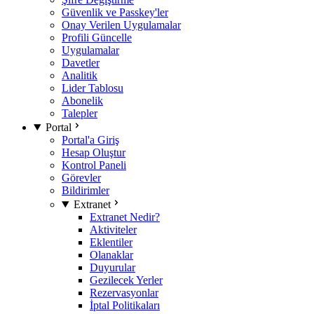
Güvenlik ve Passkey'ler
Onay Verilen Uygulamalar
Profili Güncelle
Uygulamalar
Davetler
Analitik
Lider Tablosu
Abonelik
Talepler
Portal
Portal'a Giriş
Hesap Oluştur
Kontrol Paneli
Görevler
Bildirimler
Extranet
Extranet Nedir?
Aktiviteler
Eklentiler
Olanaklar
Duyurular
Gezilecek Yerler
Rezervasyonlar
İptal Politikaları