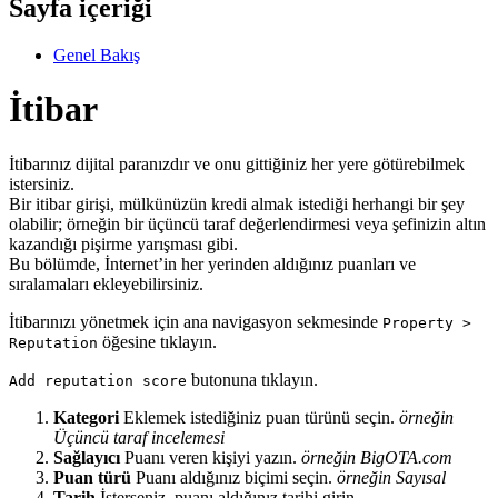
Sayfa içeriği
Genel Bakış
İtibar
İtibarınız dijital paranızdır ve onu gittiğiniz her yere götürebilmek
istersiniz.
Bir itibar girişi, mülkünüzün kredi almak istediği herhangi bir şey
olabilir; örneğin bir üçüncü taraf değerlendirmesi veya şefinizin altın
kazandığı pişirme yarışması gibi.
Bu bölümde, İnternet’in her yerinden aldığınız puanları ve
sıralamaları ekleyebilirsiniz.
İtibarınızı yönetmek için ana navigasyon sekmesinde
Property >
öğesine tıklayın.
Reputation
butonuna tıklayın.
Add reputation score
Kategori
Eklemek istediğiniz puan türünü seçin.
örneğin
Üçüncü taraf incelemesi
Sağlayıcı
Puanı veren kişiyi yazın.
örneğin BigOTA.com
Puan türü
Puanı aldığınız biçimi seçin.
örneğin Sayısal
Tarih
İsterseniz, puanı aldığınız tarihi girin.