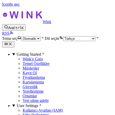
İçeriğe geç
Wink
Ara
Ctrl
K
RSS
Tema seç
Dil seçin
Getting Started
Wink'e Giriş
Temel Özellikler
Müşteriler
Kayıt Ol
Fiyatlandırma
Karşılaştırma
Güvenlik
Yerelleştirme
Ortamlar
Veri silme talebi
User Settings
Kullanıcı Ayarları (IAM)
Şifre Değiştirme