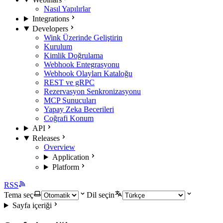
Nasıl Yapılırlar
Integrations
Developers
Wink Üzerinde Geliştirin
Kurulum
Kimlik Doğrulama
Webhook Entegrasyonu
Webhook Olayları Kataloğu
REST ve gRPC
Rezervasyon Senkronizasyonu
MCP Sunucuları
Yapay Zeka Becerileri
Coğrafi Konum
API
Releases
Overview
Application
Platform
RSS
Tema seç
Dil seçin
Sayfa içeriği