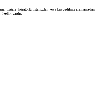
la sunar. Izgara, küratörlü listenizden veya kaydedilmiş aramanızdan
 özellik vardır: