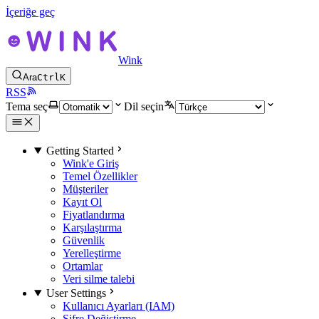
İçeriğe geç
Wink
Ara
Ctrl
K
RSS
Tema seç
Dil seçin
Getting Started
Wink'e Giriş
Temel Özellikler
Müşteriler
Kayıt Ol
Fiyatlandırma
Karşılaştırma
Güvenlik
Yerelleştirme
Ortamlar
Veri silme talebi
User Settings
Kullanıcı Ayarları (IAM)
Şifre Değiştirme