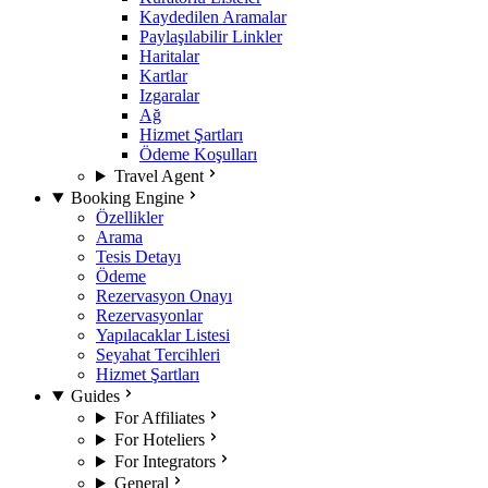
Kaydedilen Aramalar
Paylaşılabilir Linkler
Haritalar
Kartlar
Izgaralar
Ağ
Hizmet Şartları
Ödeme Koşulları
Travel Agent
Booking Engine
Özellikler
Arama
Tesis Detayı
Ödeme
Rezervasyon Onayı
Rezervasyonlar
Yapılacaklar Listesi
Seyahat Tercihleri
Hizmet Şartları
Guides
For Affiliates
For Hoteliers
For Integrators
General