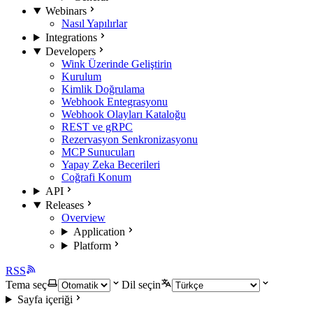
Webinars
Nasıl Yapılırlar
Integrations
Developers
Wink Üzerinde Geliştirin
Kurulum
Kimlik Doğrulama
Webhook Entegrasyonu
Webhook Olayları Kataloğu
REST ve gRPC
Rezervasyon Senkronizasyonu
MCP Sunucuları
Yapay Zeka Becerileri
Coğrafi Konum
API
Releases
Overview
Application
Platform
RSS
Tema seç
Dil seçin
Sayfa içeriği