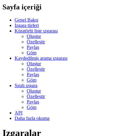
Sayfa içeriği
Genel Bakış
Izgara türleri
Küratörlü liste ızgarası
Oluştur
Özelleştir
Paylaş
Göm
Kaydedilmiş arama ızgarası
Oluştur
Özelleştir
Paylaş
Göm
Sıralı ızgara
Oluştur
Özelleştir
Paylaş
Göm
API
Daha fazla okuma
Izgaralar