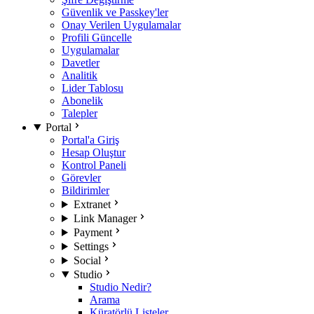
Güvenlik ve Passkey'ler
Onay Verilen Uygulamalar
Profili Güncelle
Uygulamalar
Davetler
Analitik
Lider Tablosu
Abonelik
Talepler
Portal
Portal'a Giriş
Hesap Oluştur
Kontrol Paneli
Görevler
Bildirimler
Extranet
Link Manager
Payment
Settings
Social
Studio
Studio Nedir?
Arama
Küratörlü Listeler