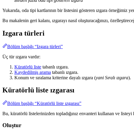
Birden fazla oda tipi gösteren ızgara
Yukarıda, oda tipi kartlarının bir listesini gösteren ızgara örneğimiz ye
Bu makalenin geri kalanı, ızgarayı nasıl oluşturacağınızı, özelleştirece
Izgara türleri
Bölüm başlığı “Izgara türleri”
Üç tür ızgara vardır:
Küratörlü liste
tabanlı ızgara.
Kaydedilmiş arama
tabanlı ızgara.
Konum ve sıralama kriterine dayalı ızgara (
yani Sıralı ızgara
).
Küratörlü liste ızgarası
Bölüm başlığı “Küratörlü liste ızgarası”
Bu, küratörlü listelerinizden topladığınız envanteri kullanan ve listeyi
Oluştur