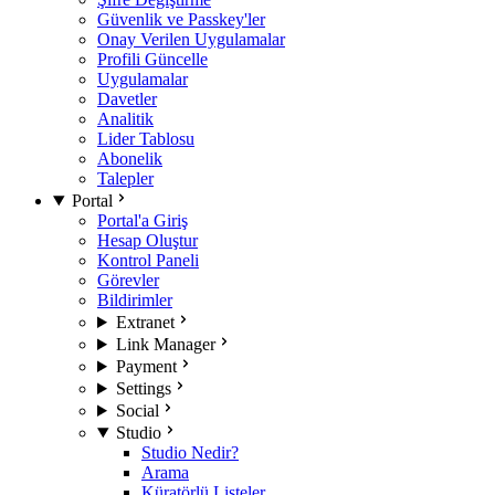
Güvenlik ve Passkey'ler
Onay Verilen Uygulamalar
Profili Güncelle
Uygulamalar
Davetler
Analitik
Lider Tablosu
Abonelik
Talepler
Portal
Portal'a Giriş
Hesap Oluştur
Kontrol Paneli
Görevler
Bildirimler
Extranet
Link Manager
Payment
Settings
Social
Studio
Studio Nedir?
Arama
Küratörlü Listeler