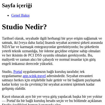
Sayfa içeriği
Genel Bakış
Studio Nedir?
Tarihsel olarak, seyahatle ilgili herhangi bir şeye erişim sağlamak ve
satmak, iki [veya daha fazla] lisanslı seyahat acentesi şirketi arasında
NDA’lar ve karmaşık entegrasyonlar gerektiriyordu; bu şirketlerin
yeterli teknik uzmanlığa, bir ödeme geçidine erişime sahip olmaları
ve her ikisinin de PCI DSS uyumlu olmaları gerekiyordu. Bu,
maliyetli ve zaman alıcı bir çabaydı ve normal insanlar için giriş
engeli imkansız derecede yüksekti.
Studio,
Portal
uygulamamızın bağlı kuruluş tarafıdır; tek
uygulamamız
app.wink.travel
adresindedir. Seyahat envanteri
satmayı herkes için erişilebilir hale getirir ve bir bağlantı paylaşmak
kadar kolay ya da çevrimiçi bir seyahat acentesi işletmek kadar
gelişmiş olabilir.
Kayıt olunacak ayrı bir yer veya giriş yapılacak başka bir yer yoktur
— Portal’da bir bağlı kuruluş hesabı seçin ve bu bölümde açıklanan
Studio özellikleri hemen karşınızda olur.