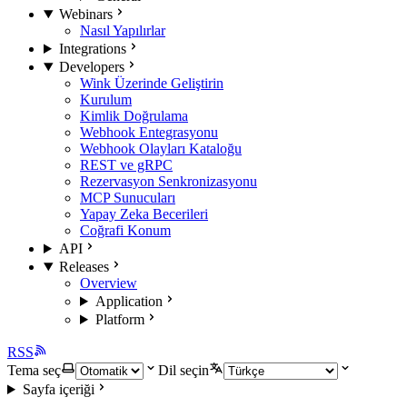
Webinars
Nasıl Yapılırlar
Integrations
Developers
Wink Üzerinde Geliştirin
Kurulum
Kimlik Doğrulama
Webhook Entegrasyonu
Webhook Olayları Kataloğu
REST ve gRPC
Rezervasyon Senkronizasyonu
MCP Sunucuları
Yapay Zeka Becerileri
Coğrafi Konum
API
Releases
Overview
Application
Platform
RSS
Tema seç
Dil seçin
Sayfa içeriği