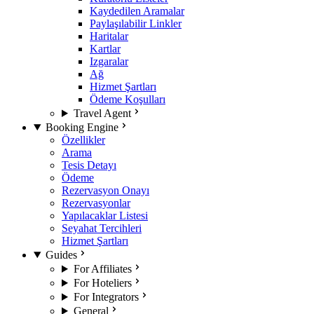
Kaydedilen Aramalar
Paylaşılabilir Linkler
Haritalar
Kartlar
Izgaralar
Ağ
Hizmet Şartları
Ödeme Koşulları
Travel Agent
Booking Engine
Özellikler
Arama
Tesis Detayı
Ödeme
Rezervasyon Onayı
Rezervasyonlar
Yapılacaklar Listesi
Seyahat Tercihleri
Hizmet Şartları
Guides
For Affiliates
For Hoteliers
For Integrators
General