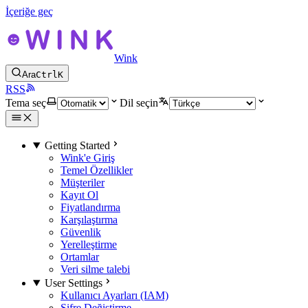
İçeriğe geç
Wink
Ara
Ctrl
K
RSS
Tema seç
Dil seçin
Getting Started
Wink'e Giriş
Temel Özellikler
Müşteriler
Kayıt Ol
Fiyatlandırma
Karşılaştırma
Güvenlik
Yerelleştirme
Ortamlar
Veri silme talebi
User Settings
Kullanıcı Ayarları (IAM)
Şifre Değiştirme