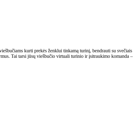
ešbučiams kurti prekės ženklui tinkamą turinį, bendrauti su svečiais
ymus. Tai tarsi jūsų viešbučio virtuali turinio ir įsitraukimo komanda –