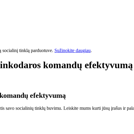
 socialinį tinklą parduotuve.
Sužinokite daugiau
.
 rinkodaros komandų efektyvumą
s komandų efektyvumą
s savo socialinių tinklų buvimu. Leiskite mums kurti jūsų įrašus ir palai