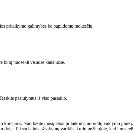
ngios pritaikymo galimybės be papildomų mokesčių.
ė būtų nuosekli visuose kanaluose.
 Raskite pasiūlymus iš viso pasaulio.
o kūrėjams. Naudokite mūsų labai pritaikomą nuorodų valdymo įrankį. Raš
odoje. Tai socialinis užsakymų variklis, kurio nežinojote, kad jums rei