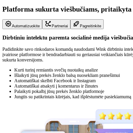
Platforma sukurta viešbučiams, pritaikyta
Automatizuokite
Partneriai
Pagreitinkite
Dirbtiniu intelektu paremta socialinė medija viešbuči
Padidinkite savo rinkodaros komandą naudodami Wink dirbtiniu intelek
įvairiose platformose ir bendradarbiauti su geriausiai veikiančiais kūrė
sukurta konversijoms.
Kurti turinį remiantis svečių nuotaikų analize
Išlaikyti jūsų prekės ženklo balsą nuosekliam pranešimui
Automatiškai skelbti Facebook ir Instagram
Automatiškai atsakyti į komentarus ir žinutes
Palaikyti pokalbį jūsų prekės ženklo platformoje
Jungtis su patikrintais kūrėjais, kad išplėstumėte pasiekiamumą