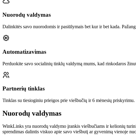
Nuorodų valdymas
Dalinkitės savo nuorodomis ir pasiūlymais bet kur ir bet kada. Paža
Automatizavimas
Perduokite savo socialinių tinklų valdymą mums, kad rinkodaros žinut
Partnerių tinklas
Tinklas su tiesioginiu prieigos prie viešbučių ir 6 mėnesių priskyrimu.
Nuorodų valdymas
WinkLinks yra nuorodų valdymo įrankis viešbučiams ir kelionių turini
sprendimas dalintis viskuo apie savo viešbutį ar gyvenimą vienoje nuor