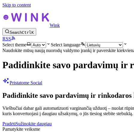
Skip to content
Wink
Search
Ctrl
K
RSS
Select theme
Select language
Naudokite mūsų naują nuorodų valdymo įrankį ir paverskite kiekvieną
Padidinkite savo pardavimų ir
Pristatome Social
Padidinkite savo pardavimų ir rinkodaro
Viešbučiai dabar gali automatizuoti varginančią užduotį – nuolat rūpinti
kuris konvertuojasi į daugiau užsakymų, o jūs tiesiog stebite stebuklą.
Pradėti
Sužinokite daugiau
Pamatykite veiksme