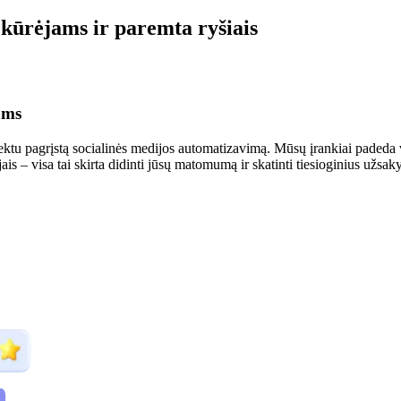
 kūrėjams ir paremta ryšiais
ams
tu pagrįstą socialinės medijos automatizavimą. Mūsų įrankiai padeda vi
jais – visa tai skirta didinti jūsų matomumą ir skatinti tiesioginius užsak