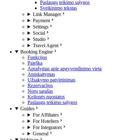
Paslaugų teikimo sąlygos
Sveikinimo tekstas
Link Manager
Payment
Settings
Social
Studio
Travel Agent
Booking Engine
Funkcijos
Paieška
Aprašymas apie apgyvendinimo vietą
Atsiskaitymas
Užsakymo patvirtinimas
Rezervacijos
Norų sąrašas
Kelionės nuostatos
Paslaugų teikimo sąlygos
Guides
For Affiliates
For Hoteliers
For Integrators
General
Webinars