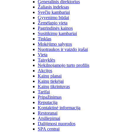
Generalinis direktorius
Žaliasis indeksas
Svečių kambariai
Gyvenimo būdai
Žemėlapio vieta
Pagrindinės kainos
Susitikimų kambariai
Tinklas
Mokėjimo sąlygos
Nuotraukos ir vaizdo įrašai
Vieta
Taisyklės
Nekilnojamojo turto profilis
Akcijos
Kainų planai
Kainų tiekėjai
Kainų tikrintuvas
Tarifai
Pripažinimas
Reputacija
Kontaktinė informacija
Restoranai
Atsiliepimai
Dalijimosi nuorodos
SPA centrai