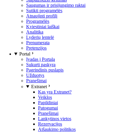
Saugumas ir prisijungimo raktai
Sutikti programėlės
Atnaujinti profilį
Programėlės
Kviestiniai laiškai
Analitika
Lyderių lentelė
Prenumerata
Pretenzijos
Portal
Įvadas į Portalą
Sukurti paskyrą
Pagrindinis puslapis
Užduotys
Pranešimai
Extranet
Kas yra Extranet?
Veiklos
Papildiniai
Patogumai
Pranešimai
Lankytinos vietos
Rezervacijos
Atšaukimo politikos