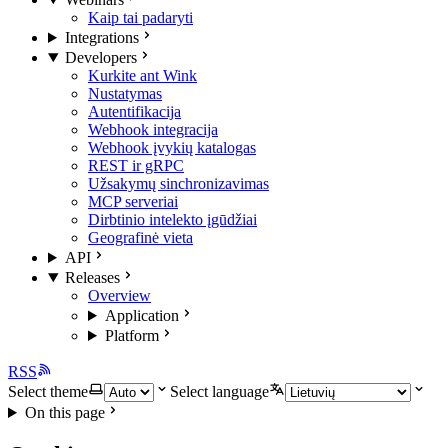
Kaip tai padaryti
Integrations
Developers
Kurkite ant Wink
Nustatymas
Autentifikacija
Webhook integracija
Webhook įvykių katalogas
REST ir gRPC
Užsakymų sinchronizavimas
MCP serveriai
Dirbtinio intelekto įgūdžiai
Geografinė vieta
API
Releases
Overview
Application
Platform
RSS
Select theme
Select language
On this page