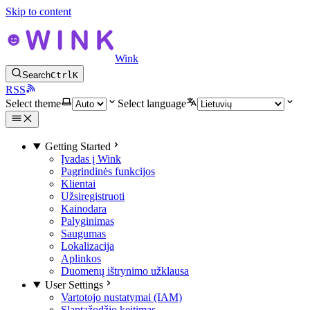
Skip to content
Wink
Search
Ctrl
K
RSS
Select theme
Select language
Getting Started
Įvadas į Wink
Pagrindinės funkcijos
Klientai
Užsiregistruoti
Kainodara
Palyginimas
Saugumas
Lokalizacija
Aplinkos
Duomenų ištrynimo užklausa
User Settings
Vartotojo nustatymai (IAM)
Slaptažodžio keitimas