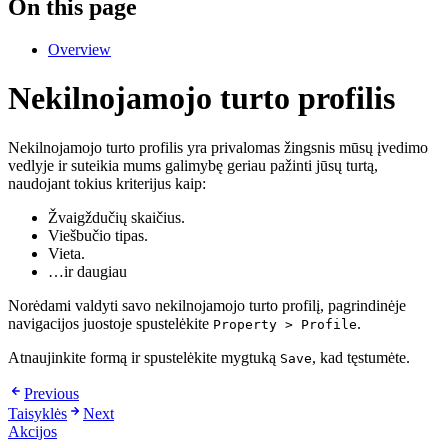
On this page
Overview
Nekilnojamojo turto profilis
Nekilnojamojo turto profilis yra privalomas žingsnis mūsų įvedimo
vedlyje ir suteikia mums galimybę geriau pažinti jūsų turtą,
naudojant tokius kriterijus kaip:
Žvaigždučių skaičius.
Viešbučio tipas.
Vieta.
…ir daugiau
Norėdami valdyti savo nekilnojamojo turto profilį, pagrindinėje
navigacijos juostoje spustelėkite
.
Property > Profile
Atnaujinkite formą ir spustelėkite mygtuką
, kad tęstumėte.
Save
Previous
Taisyklės
Next
Akcijos