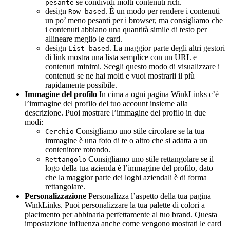
se condividi molti contenuti rich.
pesante
design
. È un modo per rendere i contenuti
Row-based
un po’ meno pesanti per i browser, ma consigliamo che
i contenuti abbiano una quantità simile di testo per
allineare meglio le card.
design
. La maggior parte degli altri gestori
List-based
di link mostra una lista semplice con un URL e
contenuti minimi. Scegli questo modo di visualizzare i
contenuti se ne hai molti e vuoi mostrarli il più
rapidamente possibile.
Immagine del profilo
In cima a ogni pagina WinkLinks c’è
l’immagine del profilo del tuo account insieme alla
descrizione. Puoi mostrare l’immagine del profilo in due
modi:
Consigliamo uno stile circolare se la tua
Cerchio
immagine è una foto di te o altro che si adatta a un
contenitore rotondo.
Consigliamo uno stile rettangolare se il
Rettangolo
logo della tua azienda è l’immagine del profilo, dato
che la maggior parte dei loghi aziendali è di forma
rettangolare.
Personalizzazione
Personalizza l’aspetto della tua pagina
WinkLinks. Puoi personalizzare la tua palette di colori a
piacimento per abbinarla perfettamente al tuo brand. Questa
impostazione influenza anche come vengono mostrati le card