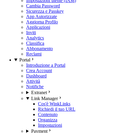
Impostazioni utente (IAM)
Cambia Password
Sicurezza e Passkey
App Autorizzate
Aggiorna Profilo
Applicazioni
Inviti
Analytics
Classifica
Abbonamento
Reclami
Portal
Introduzione a Portal
Crea Account
Dashboard
Attività
Notifiche
Extranet
Link Manager
Cos'è WinkLinks
Richiedi il tuo URL
Contenuto
Organizza
Impostazioni
Payment