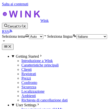
Salta ai contenuti
Wink
Cerca
Ctrl
K
RSS
Seleziona tema
Seleziona lingua
Getting Started
Introduzione a Wink
Caratteristiche principali
Clienti
Registrati
Prezzi
Confronto
Sicurezza
Localizzazione
Ambienti
Richiesta di cancellazione dati
User Settings